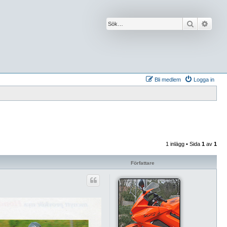
Sök
Avanc
Bli medlem
Logga in
1 inlägg • Sida
1
av
1
Författare