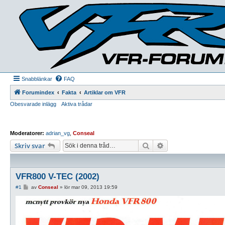
Snabblänkar
FAQ
Forumindex
Fakta
Artiklar om VFR
Obesvarade inlägg
Aktiva trådar
Moderatorer:
adrian_vg
,
Conseal
Sök
Avancerad sökning
Skriv svar
VFR800 V-TEC (2002)
I
#1
av
Conseal
»
lör mar 09, 2013 19:59
n
l
ä
g
g