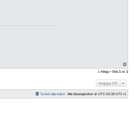
U
p
1 inlägg • Sida
1
av
1
p
Hoppa till
Ta bort alla kakor
Alla tidsangivelser är UTC+01:00 UTC+1