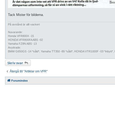
Tack Mister för bilderna.
På avstånd är allt vackert
Nuvarande:
Honda VFR800X -15
HONDA VFR800FA ABS -02
Yamaha FZ8N ABS -13
Avyttrade:
BMW G650GS -14 *såld*, Yamaha TT350 -89 *såld*, HONDA VTR1000F -03 *inbytt*
Skriv svar
Återgå till "Artiklar om VFR"
Forumindex