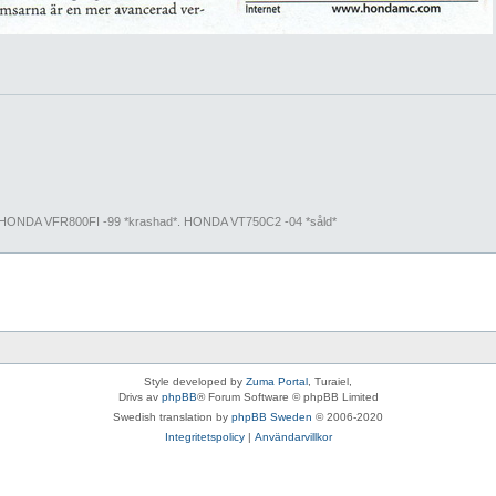
, HONDA VFR800FI -99 *krashad*. HONDA VT750C2 -04 *såld*
Style developed by
Zuma Portal
, Turaiel,
Drivs av
phpBB
® Forum Software © phpBB Limited
Swedish translation by
phpBB Sweden
© 2006-2020
Integritetspolicy
|
Användarvillkor