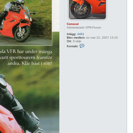
Conseal
Administratör VFR-Forum
Inlägg:
4461
Blev medlem:
tor mar 22, 2007 13:15
Ort:
S-tälje
K
Kontakt:
o
n
t
a
k
t
a
C
o
n
s
e
a
l