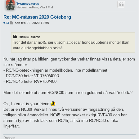
Tyrannosaurus
Hedersmedlem, Vila I Frid
Re: MC-mässan 2020 Göteborg
I
#13
sön feb 02, 2020 12:55
n
l
ä
RhINO skrev:
g
g
Tror det där är nc45, ser ut som att det är hondaklubbens monter (kan
vara guldvingeklubben också
Nu när jag tittar på bilden igen tycker det verkar finnas vissa detaljer som
inte stämmer.
- RC/NC-beteckningen är modellkoden, inte modellnamnet.
- RC/NC30 heter VFR750/400R.
- RC/NC45 heter RVF750/400.
Men det ser inte ut som RC/NC30 som har en guldrand så vad är detta?
Ok, Internet is your friend
Det är en NC30! Verkar finnas två versioner av färgsättning på den,
troligen olika årsmodeller. NC45 heter mycket riktigt RVF400 och har
samma typ av flash-lack som RC45, alltså inte RC/NC30:s raka
linjer/fält.
Robban