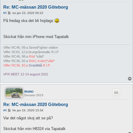
Re: MC-mässan 2020 Göteborg
I
#5
tor jan 23, 2020 00:22
n
l
På fredag ska det bli hojdags
ä
g
g
Skickat från min iPhone med Tapatalk
Viffer RC46, 99:a StreetFIghter edition
Viffer SC63, 12:à brungråmetallic R.I.P.
Viffer RC46, 98:a
Röd
*såld*
Viffer RC36, 92:a
Röd [ /color]*såld*
Viffer RC36, 92:a
Granitblå
R.I.P.
VFR MEET 12-14 augusti 2022
RhINO
Donator 2023
Re: MC-mässan 2020 Göteborg
I
#6
fre jan 24, 2020 15:34
n
l
Var det något skoj att se på?
ä
g
g
Skickat från min H8324 via Tapatalk