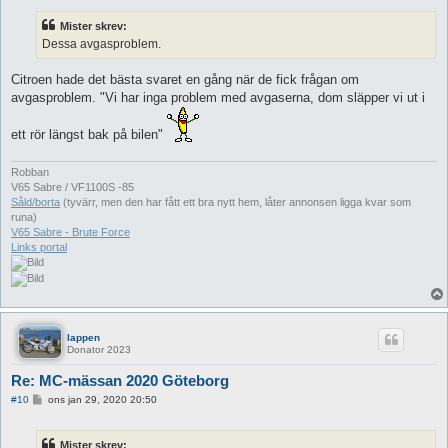
l
ä
Mister skrev:
g
g
Dessa avgasproblem.
Citroen hade det bästa svaret en gång när de fick frågan om
avgasproblem. "Vi har inga problem med avgaserna, dom släpper vi ut i
ett rör längst bak på bilen"
Robban
V65 Sabre / VF1100S -85
Såld/borta
(tyvärr, men den har fått ett bra nytt hem, låter annonsen ligga kvar som
runa)
V65 Sabre - Brute Force
Links portal
lappen
Donator 2023
Re: MC-mässan 2020 Göteborg
I
#10
ons jan 29, 2020 20:50
n
l
ä
Mister skrev:
g