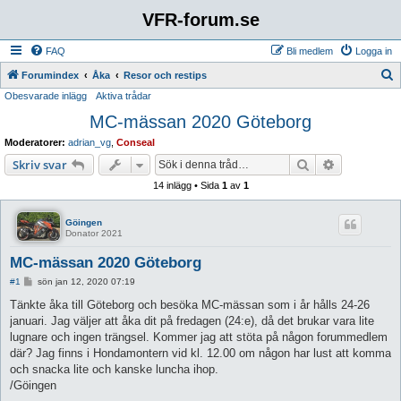
VFR-forum.se
FAQ
Bli medlem
Logga in
S
Forumindex
Åka
Resor och restips
Obesvarade inlägg
Aktiva trådar
ö
MC-mässan 2020 Göteborg
k
Moderatorer:
adrian_vg
,
Conseal
Sök
Avancerad 
Skriv svar
14 inlägg • Sida
1
av
1
Göingen
Donator 2021
MC-mässan 2020 Göteborg
I
#1
sön jan 12, 2020 07:19
n
l
Tänkte åka till Göteborg och besöka MC-mässan som i år hålls 24-26
ä
januari. Jag väljer att åka dit på fredagen (24:e), då det brukar vara lite
g
g
lugnare och ingen trängsel. Kommer jag att stöta på någon forummedlem
där? Jag finns i Hondamontern vid kl. 12.00 om någon har lust att komma
och snacka lite och kanske luncha ihop.
/Göingen