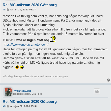
Re: MC-mässan 2020 Göteborg
I
#8
lör jan 25, 2020 08:07
n
l
Mässan lika trevlig som vanligt, här finns nog något för varje MC-nörd.
ä
Stötte ihop med Mister i Hondamontern. På 2:a våningen gick det att
g
g
fynda tillbehör, kläder och utrustning.
Fick en inbjudan att få prova köra elhoj till våren, det ska bli spännande.
Fullt vridmoment från 0 rpm låter lockande. Elmotorn levererar lite över
100kW.
Detta är ingen trött hoj
https://www.energicamotor.com/
Hade forumtröjan på mig för att bli igenkänd om någon mer forummedlem
skulle få syn på mig, men ingen knackade mig på axeln.
Hemma ganska sliten efter att ha kasat ca 50 mil i bil. Hade dessa mil
körts på hoj vid en MC-vänligare årstid hade jag garanterat känt mig
piggare.
Kör idag, i morgon har du kanske inte råd med soppan
Tyrannosaurus
Hedersmedlem, Vila I Frid
Re: MC-mässan 2020 Göteborg
I
#9
ons jan 29, 2020 15:34
n