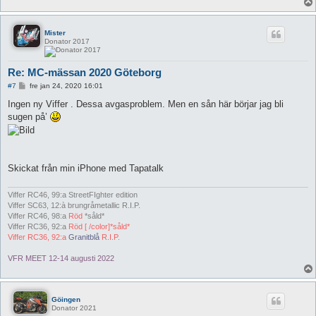
Mister
Donator 2017
Re: MC-mässan 2020 Göteborg
I
#7
fre jan 24, 2020 16:01
n
l
Ingen ny Viffer . Dessa avgasproblem. Men en sån här börjar jag bli
ä
sugen på’
g
g
Skickat från min iPhone med Tapatalk
Viffer RC46, 99:a StreetFIghter edition
Viffer SC63, 12:à brungråmetallic R.I.P.
Viffer RC46, 98:a
Röd
*såld*
Viffer RC36, 92:a
Röd [ /color]*såld*
Viffer RC36, 92:a
Granitblå
R.I.P.
VFR MEET 12-14 augusti 2022
Göingen
Donator 2021