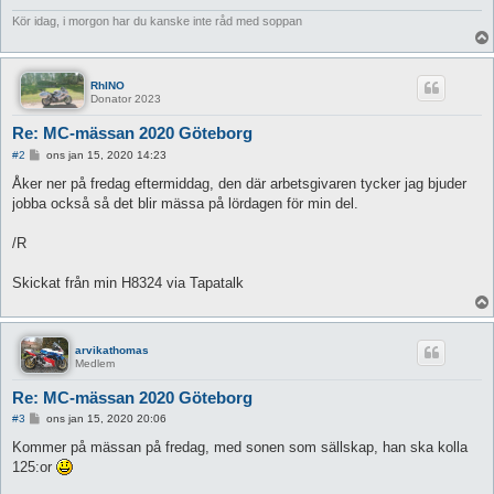
Kör idag, i morgon har du kanske inte råd med soppan
RhINO
Donator 2023
Re: MC-mässan 2020 Göteborg
I
#2
ons jan 15, 2020 14:23
n
l
Åker ner på fredag eftermiddag, den där arbetsgivaren tycker jag bjuder
ä
jobba också så det blir mässa på lördagen för min del.
g
g
/R
Skickat från min H8324 via Tapatalk
arvikathomas
Medlem
Re: MC-mässan 2020 Göteborg
I
#3
ons jan 15, 2020 20:06
n
l
Kommer på mässan på fredag, med sonen som sällskap, han ska kolla
ä
125:or
g
g