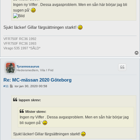
g
Ingen ny Viffer . Dessa avgasproblem. Men en sån här börjar jag bli
sugen på’
Sjukt läcker! Gillar färgsättningen starkt!
VFR750F RC36 1992
VFR750F RC36 1993
Virago 535 1997 *SÅLD*
Tyrannosaurus
Hedersmedlem, Vila I Frid
Re: MC-mässan 2020 Göteborg
I
#11
tor jan 30, 2020 00:58
n
l
ä
lappen skrev:
g
g
Mister skrev:
Ingen ny Viffer . Dessa avgasproblem. Men en sån här börjar jag
bli sugen på’
Sjukt läcker! Gillar färgsättningen starkt!