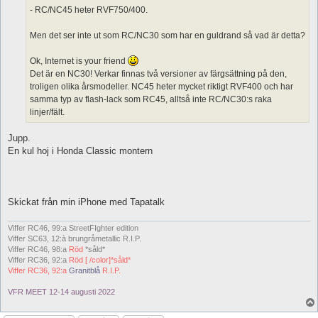
- RC/NC45 heter RVF750/400.
Men det ser inte ut som RC/NC30 som har en guldrand så vad är detta?
Ok, Internet is your friend
Det är en NC30! Verkar finnas två versioner av färgsättning på den,
troligen olika årsmodeller. NC45 heter mycket riktigt RVF400 och har
samma typ av flash-lack som RC45, alltså inte RC/NC30:s raka
linjer/fält.
Jupp.
En kul hoj i Honda Classic montern
Skickat från min iPhone med Tapatalk
Viffer RC46, 99:a StreetFIghter edition
Viffer SC63, 12:à brungråmetallic R.I.P.
Viffer RC46, 98:a
Röd
*såld*
Viffer RC36, 92:a
Röd [ /color]*såld*
Viffer RC36, 92:a
Granitblå
R.I.P.
VFR MEET 12-14 augusti 2022