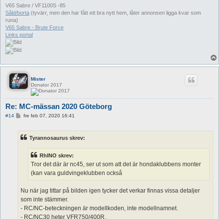
V65 Sabre / VF1100S -85
Såld/borta
(tyvärr, men den har fått ett bra nytt hem, låter annonsen ligga kvar som
runa)
V65 Sabre - Brute Force
Links portal
Mister
Donator 2017
Re: MC-mässan 2020 Göteborg
I
#14
fre feb 07, 2020 16:41
n
l
ä
Tyrannosaurus skrev:
g
g
RhINO skrev:
Tror det där är nc45, ser ut som att det är hondaklubbens monter
(kan vara guldvingeklubben också
Nu när jag tittar på bilden igen tycker det verkar finnas vissa detaljer
som inte stämmer.
- RC/NC-beteckningen är modellkoden, inte modellnamnet.
- RC/NC30 heter VFR750/400R.