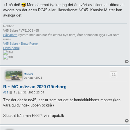
+1 på det!
Men däremot tycker jag det är svårt av bilden att döma att
avgöra om det är en RC45 eller lillasyskonet NC45. Kanske MIster kan
avslöja det.
Robban
V65 Sabre / VF1100S -85
Såld/borta
(tyvärr, men den har fått ett bra nytt hem, låter annonsen ligga kvar som
runa)
V65 Sabre - Brute Force
Links portal
RhINO
Donator 2023
Re: MC-mässan 2020 Göteborg
I
#12
fre jan 31, 2020 23:54
n
l
Tror det där är nc45, ser ut som att det är hondaklubbens monter (kan
ä
vara guldvingeklubben också /
g
g
Skickat från min H8324 via Tapatalk