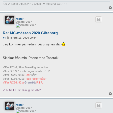
Kör VFR800 V-tech 2012 och KTM 690 enduro R -16
Mister
Donator 2017
Re: MC-mässan 2020 Göteborg
I
#4
lör jan 18, 2020 09:54
n
l
Jag kommer på fredan. Så vi synes då.
ä
g
g
Skickat från min iPhone med Tapatalk
Viffer RC46, 99:a StreetFIghter edition
Viffer SC63, 12:à brungråmetallic R.I.P.
Viffer RC46, 98:a
Röd
*såld*
Viffer RC36, 92:a
Röd [ /color]*såld*
Viffer RC36, 92:a
Granitblå
R.I.P.
VFR MEET 12-14 augusti 2022
Mister
Donator 2017