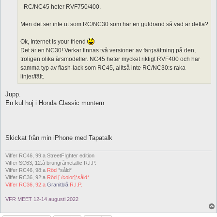
- RC/NC45 heter RVF750/400.
Men det ser inte ut som RC/NC30 som har en guldrand så vad är detta?
Ok, Internet is your friend
Det är en NC30! Verkar finnas två versioner av färgsättning på den,
troligen olika årsmodeller. NC45 heter mycket riktigt RVF400 och har
samma typ av flash-lack som RC45, alltså inte RC/NC30:s raka
linjer/fält.
Jupp.
En kul hoj i Honda Classic montern
Skickat från min iPhone med Tapatalk
Viffer RC46, 99:a StreetFIghter edition
Viffer SC63, 12:à brungråmetallic R.I.P.
Viffer RC46, 98:a
Röd
*såld*
Viffer RC36, 92:a
Röd [ /color]*såld*
Viffer RC36, 92:a
Granitblå
R.I.P.
VFR MEET 12-14 augusti 2022