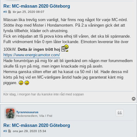
Re: MC-mässan 2020 Göteborg
I
#8
lör jan 25, 2020 08:07
n
l
Mässan lika trevlig som vanligt, här finns nog något för varje MC-nörd.
ä
Stötte ihop med Mister i Hondamontern. På 2:a våningen gick det att
g
g
fynda tillbehör, kläder och utrustning.
Fick en inbjudan att få prova köra elhoj till våren, det ska bli spännande.
Fullt vridmoment från 0 rpm låter lockande. Elmotorn levererar lite över
100kW.
Detta är ingen trött hoj
https://www.energicamotor.com/
Hade forumtröjan på mig för att bli igenkänd om någon mer forummedlem
skulle få syn på mig, men ingen knackade mig på axeln.
Hemma ganska sliten efter att ha kasat ca 50 mil i bil. Hade dessa mil
körts på hoj vid en MC-vänligare årstid hade jag garanterat känt mig
piggare.
Kör idag, i morgon har du kanske inte råd med soppan
Tyrannosaurus
Hedersmedlem, Vila I Frid
Re: MC-mässan 2020 Göteborg
I
#9
ons jan 29, 2020 15:34
n