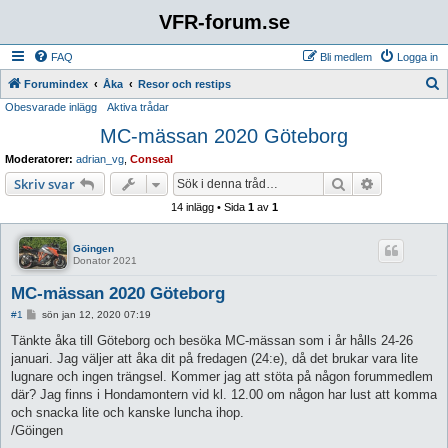
VFR-forum.se
FAQ
Bli medlem
Logga in
S
Forumindex
Åka
Resor och restips
Obesvarade inlägg
Aktiva trådar
ö
MC-mässan 2020 Göteborg
k
Moderatorer:
adrian_vg
,
Conseal
Sök
Avancerad 
Skriv svar
14 inlägg • Sida
1
av
1
Göingen
Donator 2021
MC-mässan 2020 Göteborg
I
#1
sön jan 12, 2020 07:19
n
l
Tänkte åka till Göteborg och besöka MC-mässan som i år hålls 24-26
ä
januari. Jag väljer att åka dit på fredagen (24:e), då det brukar vara lite
g
g
lugnare och ingen trängsel. Kommer jag att stöta på någon forummedlem
där? Jag finns i Hondamontern vid kl. 12.00 om någon har lust att komma
och snacka lite och kanske luncha ihop.
/Göingen