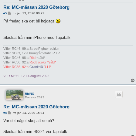
Re: MC-mässan 2020 Göteborg
I
#5
tor jan 23, 2020 00:22
n
l
På fredag ska det bli hojdags
ä
g
g
Skickat från min iPhone med Tapatalk
Viffer RC46, 99:a StreetFIghter edition
Viffer SC63, 12:à brungråmetallic R.I.P.
Viffer RC46, 98:a
Röd
*såld*
Viffer RC36, 92:a
Röd [ /color]*såld*
Viffer RC36, 92:a
Granitblå
R.I.P.
VFR MEET 12-14 augusti 2022
RhINO
Donator 2023
Re: MC-mässan 2020 Göteborg
I
#6
fre jan 24, 2020 15:34
n
l
Var det något skoj att se på?
ä
g
g
Skickat från min H8324 via Tapatalk