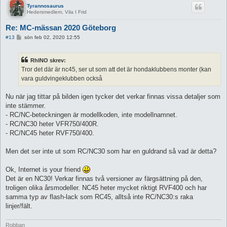
Tyrannosaurus
Hedersmedlem, Vila I Frid
Re: MC-mässan 2020 Göteborg
I
#13
sön feb 02, 2020 12:55
n
l
ä
RhINO skrev:
g
g
Tror det där är nc45, ser ut som att det är hondaklubbens monter (kan
vara guldvingeklubben också
Nu när jag tittar på bilden igen tycker det verkar finnas vissa detaljer som
inte stämmer.
- RC/NC-beteckningen är modellkoden, inte modellnamnet.
- RC/NC30 heter VFR750/400R.
- RC/NC45 heter RVF750/400.
Men det ser inte ut som RC/NC30 som har en guldrand så vad är detta?
Ok, Internet is your friend
Det är en NC30! Verkar finnas två versioner av färgsättning på den,
troligen olika årsmodeller. NC45 heter mycket riktigt RVF400 och har
samma typ av flash-lack som RC45, alltså inte RC/NC30:s raka
linjer/fält.
Robban