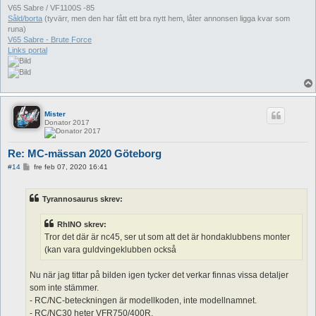
V65 Sabre / VF1100S -85
Såld/borta
(tyvärr, men den har fått ett bra nytt hem, låter annonsen ligga kvar som
runa)
V65 Sabre - Brute Force
Links portal
Mister
Donator 2017
Re: MC-mässan 2020 Göteborg
I
#14
fre feb 07, 2020 16:41
n
l
ä
Tyrannosaurus skrev:
g
g
RhINO skrev:
Tror det där är nc45, ser ut som att det är hondaklubbens monter
(kan vara guldvingeklubben också
Nu när jag tittar på bilden igen tycker det verkar finnas vissa detaljer
som inte stämmer.
- RC/NC-beteckningen är modellkoden, inte modellnamnet.
- RC/NC30 heter VFR750/400R.