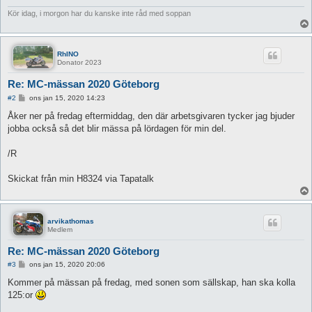
Kör idag, i morgon har du kanske inte råd med soppan
RhINO
Donator 2023
Re: MC-mässan 2020 Göteborg
I
#2
ons jan 15, 2020 14:23
n
l
Åker ner på fredag eftermiddag, den där arbetsgivaren tycker jag bjuder
ä
jobba också så det blir mässa på lördagen för min del.
g
g
/R
Skickat från min H8324 via Tapatalk
arvikathomas
Medlem
Re: MC-mässan 2020 Göteborg
I
#3
ons jan 15, 2020 20:06
n
l
Kommer på mässan på fredag, med sonen som sällskap, han ska kolla
ä
125:or
g
g