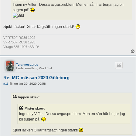
g
Ingen ny Viffer . Dessa avgasproblem. Men en sån här börjar jag bli
sugen på’
Sjukt läcker! Gillar färgsättningen starkt!
VFR750F RC36 1992
VFR750F RC36 1993
Virago 535 1997 *SÅLD*
Tyrannosaurus
Hedersmedlem, Vila I Frid
Re: MC-mässan 2020 Göteborg
I
#11
tor jan 30, 2020 00:58
n
l
ä
lappen skrev:
g
g
Mister skrev:
Ingen ny Viffer . Dessa avgasproblem. Men en sån här börjar jag
bli sugen på’
Sjukt läcker! Gillar färgsättningen starkt!