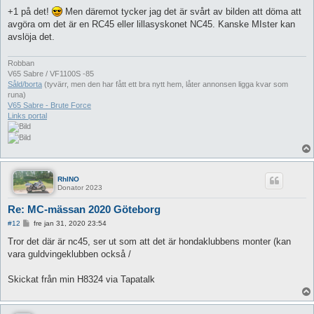
+1 på det!
Men däremot tycker jag det är svårt av bilden att döma att
avgöra om det är en RC45 eller lillasyskonet NC45. Kanske MIster kan
avslöja det.
Robban
V65 Sabre / VF1100S -85
Såld/borta
(tyvärr, men den har fått ett bra nytt hem, låter annonsen ligga kvar som
runa)
V65 Sabre - Brute Force
Links portal
RhINO
Donator 2023
Re: MC-mässan 2020 Göteborg
I
#12
fre jan 31, 2020 23:54
n
l
Tror det där är nc45, ser ut som att det är hondaklubbens monter (kan
ä
vara guldvingeklubben också /
g
g
Skickat från min H8324 via Tapatalk