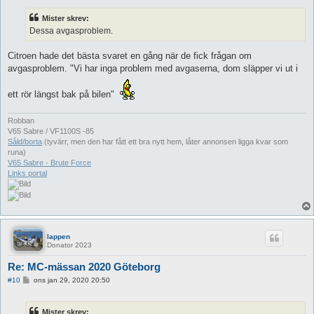
l
ä
Mister skrev:
g
g
Dessa avgasproblem.
Citroen hade det bästa svaret en gång när de fick frågan om
avgasproblem. "Vi har inga problem med avgaserna, dom släpper vi ut i
ett rör längst bak på bilen"
Robban
V65 Sabre / VF1100S -85
Såld/borta
(tyvärr, men den har fått ett bra nytt hem, låter annonsen ligga kvar som
runa)
V65 Sabre - Brute Force
Links portal
lappen
Donator 2023
Re: MC-mässan 2020 Göteborg
I
#10
ons jan 29, 2020 20:50
n
l
ä
Mister skrev:
g