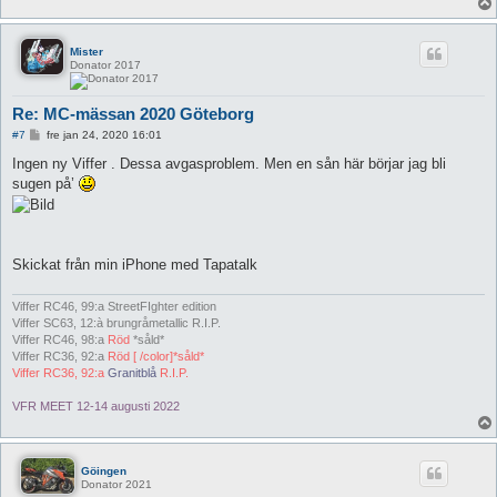
Mister
Donator 2017
Re: MC-mässan 2020 Göteborg
I
#7
fre jan 24, 2020 16:01
n
l
Ingen ny Viffer . Dessa avgasproblem. Men en sån här börjar jag bli
ä
sugen på’
g
g
Skickat från min iPhone med Tapatalk
Viffer RC46, 99:a StreetFIghter edition
Viffer SC63, 12:à brungråmetallic R.I.P.
Viffer RC46, 98:a
Röd
*såld*
Viffer RC36, 92:a
Röd [ /color]*såld*
Viffer RC36, 92:a
Granitblå
R.I.P.
VFR MEET 12-14 augusti 2022
Göingen
Donator 2021