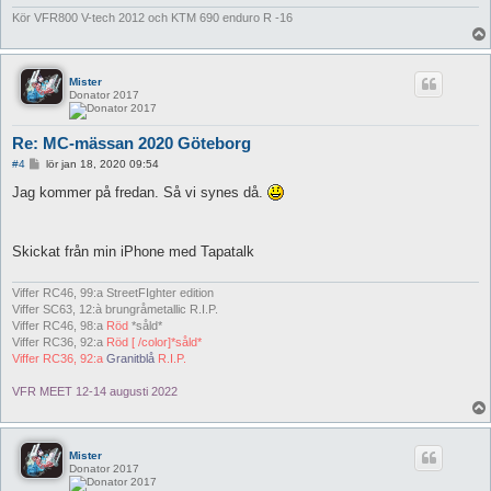
Kör VFR800 V-tech 2012 och KTM 690 enduro R -16
Mister
Donator 2017
Re: MC-mässan 2020 Göteborg
I
#4
lör jan 18, 2020 09:54
n
l
Jag kommer på fredan. Så vi synes då.
ä
g
g
Skickat från min iPhone med Tapatalk
Viffer RC46, 99:a StreetFIghter edition
Viffer SC63, 12:à brungråmetallic R.I.P.
Viffer RC46, 98:a
Röd
*såld*
Viffer RC36, 92:a
Röd [ /color]*såld*
Viffer RC36, 92:a
Granitblå
R.I.P.
VFR MEET 12-14 augusti 2022
Mister
Donator 2017