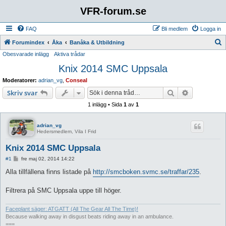
VFR-forum.se
FAQ
Bli medlem
Logga in
S
Forumindex
Åka
Banåka & Utbildning
Obesvarade inlägg
Aktiva trådar
ö
Knix 2014 SMC Uppsala
k
Moderatorer:
adrian_vg
,
Conseal
Sök
Avancerad 
Skriv svar
1 inlägg • Sida
1
av
1
adrian_vg
Hedersmedlem, Vila I Frid
Knix 2014 SMC Uppsala
I
#1
fre maj 02, 2014 14:22
n
l
Alla tillfällena finns listade på
http://smcboken.svmc.se/traffar/235
.
ä
g
g
Filtrera på SMC Uppsala uppe till höger.
Faceplant säger: ATGATT (All The Gear All The Time)!
Because walking away in disgust beats riding away in an ambulance.
===