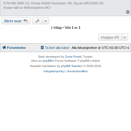
KTM 990 SMR-'12, Honda NX650 Dominator-'88, Suzuki DRZ400S-'00.
Avatar-bild av Meltrockphoto MC!
Skriv svar
1 inlägg • Sida
1
av
1
Hoppa till
Forumindex
Ta bort alla kakor
Alla tidsangivelser är UTC+01:00 UTC+1
Style developed by
Zuma Portal
, Turaiel,
Drivs av
phpBB
® Forum Software © phpBB Limited
Swedish translation by
phpBB Sweden
© 2006-2020
Integritetspolicy
|
Användarvillkor