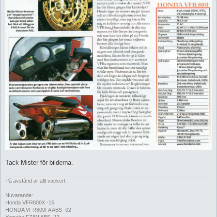
Tack Mister för bilderna.
På avstånd är allt vackert
Nuvarande:
Honda VFR800X -15
HONDA VFR800FA ABS -02
Yamaha FZ8N ABS -13