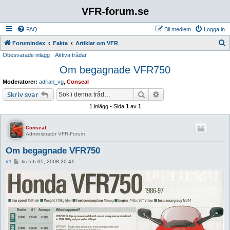
VFR-forum.se
FAQ
Bli medlem
Logga in
S
Forumindex
Fakta
Artiklar om VFR
Obesvarade inlägg
Aktiva trådar
ö
Om begagnade VFR750
k
Moderatorer:
adrian_vg
,
Conseal
Sök
Avancerad sökning
Skriv svar
1 inlägg • Sida
1
av
1
Conseal
Administratör VFR-Forum
Om begagnade VFR750
I
#1
tis feb 05, 2008 20:41
n
l
ä
g
g