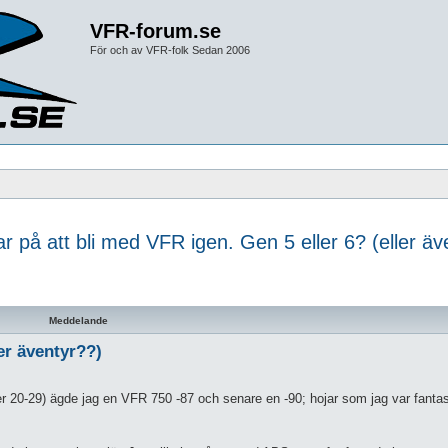
VFR-forum.se
För och av VFR-folk Sedan 2006
r på att bli med VFR igen. Gen 5 eller 6? (eller äv
d sökning
Meddelande
er äventyr??)
lder 20-29) ägde jag en VFR 750 -87 och senare en -90; hojar som jag var fanta