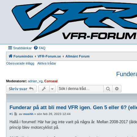
Snabblänkar
FAQ
Forumindex
VFR-Forum.se
Allmänt Forum
Obesvarade inlägg
Aktiva trådar
Fundera
Moderatorer:
adrian_vg
,
Conseal
Sök
Avancera
Skriv svar
Funderar på att bli med VFR igen. Gen 5 eller 6? (ell
I
#1
av
moshh
»
sön feb 26, 2023 12:44
n
l
Hallå i forumet! Här har jag inte varit på några år. Mellan 2008-2017 (å
ä
princip blev motorcyklist på.
g
g