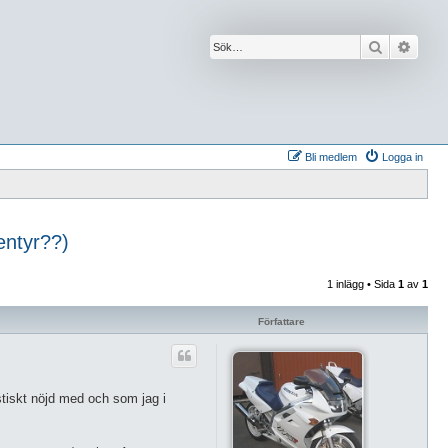
Sök
Avanc
Bli medlem
Logga in
entyr??)
1 inlägg • Sida
1
av
1
Författare
stiskt nöjd med och som jag i