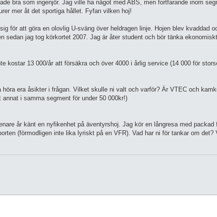
änade bra som ingenjör. Jag ville ha något med ABS, men fortfarande inom seg
rer mer åt det sportiga hållet. Fyfan vilken hoj!
ig för att göra en olovlig U-sväng över heldragen linje. Hojen blev kvaddad o
ången sedan jag tog körkortet 2007. Jag är åter student och bör tänka ekonomis
te kostar 13 000/år att försäkra och över 4000 i årlig service (14 000 för stor
ilja höra era åsikter i frågan. Vilket skulle ni valt och varför? Är VTEC och k
lt annat i samma segment för under 50 000kr!)
senare år känt en nyfikenhet på äventyrshoj. Jag kör en långresa med packad fr
ten (förmodligen inte lika lyriskt på en VFR). Vad har ni för tankar om det? 