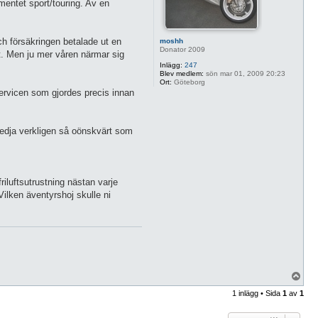
mentet sport/touring. Av en
ch försäkringen betalade ut en
moshh
Donator 2009
kt. Men ju mer våren närmar sig
Inlägg:
247
Blev medlem:
sön mar 01, 2009 20:23
Ort:
Göteborg
servicen som gjordes precis innan
amkedja verkligen så oönskvärt som
iluftsutrustning nästan varje
Vilken äventyrshoj skulle ni
U
p
1 inlägg • Sida
1
av
1
p