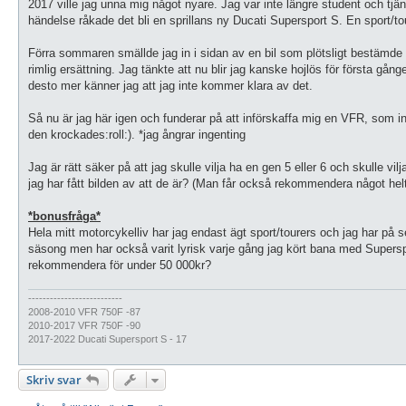
2017 ville jag unna mig något nyare. Jag var inte längre student och tj
händelse råkade det bli en sprillans ny Ducati Supersport S. En sport/tou
Förra sommaren smällde jag in i sidan av en bil som plötsligt bestämde s
rimlig ersättning. Jag tänkte att nu blir jag kanske hojlös för första g
desto mer känner jag att jag inte kommer klara av det.
Så nu är jag här igen och funderar på att införskaffa mig en VFR, som in
den krockades:roll:). *jag ångrar ingenting
Jag är rätt säker på att jag skulle vilja ha en gen 5 eller 6 och skulle v
jag har fått bilden av att de är? (Man får också rekommendera något he
*bonusfråga*
Hela mitt motorcykelliv har jag endast ägt sport/tourers och jag har på 
säsong men har också varit lyrisk varje gång jag kört bana med Superspor
rekommendera för under 50 000kr?
--------------------------
2008-2010 VFR 750F -87
2010-2017 VFR 750F -90
2017-2022 Ducati Supersport S - 17
Skriv svar