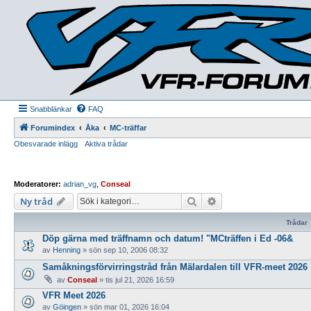
Snabblänkar
FAQ
Forumindex
Åka
MC-träffar
Obesvarade inlägg
Aktiva trådar
Moderatorer:
adrian_vg
,
Conseal
Sök
Avancerad sökning
Ny tråd
Trådar
Döp gärna med träffnamn och datum! "MCträffen i Ed -06&
av
Henning
»
sön sep 10, 2006 08:32
Samåkningsförvirringstråd från Mälardalen till VFR-meet 2026
av
Conseal
»
tis jul 21, 2026 16:59
VFR Meet 2026
av
Göingen
»
sön mar 01, 2026 16:04