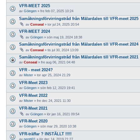
VFR-MEET 2025
av
Göingen
»
fre feb 07, 2025 10:24
Samåkningsförvirringstråd från Mälardalen till VFR-meet 2025
av
Conseal
»
tor jul 24, 2025 20:54
VFR-MEET 2024
av
Göingen
»
sön maj 19, 2024 18:38
Samåkningsförvirringstråd från Mälardalen till VFR-meet 2024
av
Conseal
»
tis jul 30, 2024 13:09
Samåkningsförvirringstråd från Mälardalen till VFR-meet 2021
av
Conseal
»
fre aug 06, 2021 04:48
VFR - meet 2024?
av
Mister
»
tor apr 25, 2024 21:29
VFR-Meet 2023
av
Göingen
»
sön feb 12, 2023 19:41
VFR-Meet 2022
av
Mister
»
fre dec 24, 2021 11:30
VFR-Meet 2021
av
Göingen
»
lör jan 16, 2021 09:54
VFR-Meet 2020
av
Göingen
»
sön mar 29, 2020 10:38
VFR-träffar ? INSTÄLLT !!!!!
av
pentti01
»
lör dec 14, 2019 21:27