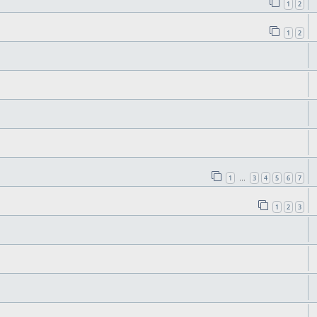
1
2
1
2
1
3
4
5
6
7
…
1
2
3