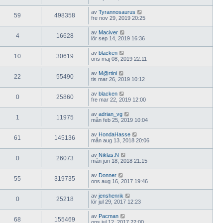
av
Tyrannosaurus
59
498358
fre nov 29, 2019 20:25
av
Maciver
4
16628
lör sep 14, 2019 16:36
av
blacken
10
30619
ons maj 08, 2019 22:11
av
M@rtini
22
55490
tis mar 26, 2019 10:12
av
blacken
0
25860
fre mar 22, 2019 12:00
av
adrian_vg
1
11975
mån feb 25, 2019 10:04
av
HondaHasse
61
145136
mån aug 13, 2018 20:06
av
Niklas.N
0
26073
mån jun 18, 2018 21:15
av
Donner
55
319735
ons aug 16, 2017 19:46
av
jenshenrik
0
25218
lör jul 29, 2017 12:23
av
Pacman
68
155469
ons jul 12, 2017 22:00