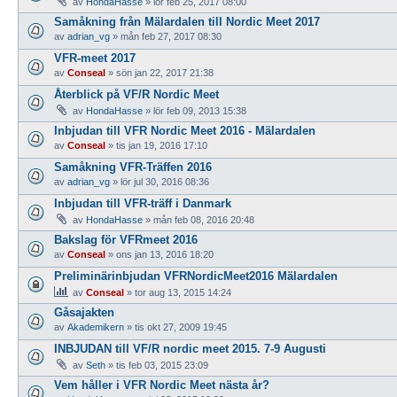
av
HondaHasse
»
lör feb 25, 2017 08:00
Samåkning från Mälardalen till Nordic Meet 2017
av
adrian_vg
»
mån feb 27, 2017 08:30
VFR-meet 2017
av
Conseal
»
sön jan 22, 2017 21:38
Återblick på VF/R Nordic Meet
av
HondaHasse
»
lör feb 09, 2013 15:38
Inbjudan till VFR Nordic Meet 2016 - Mälardalen
av
Conseal
»
tis jan 19, 2016 17:10
Samåkning VFR-Träffen 2016
av
adrian_vg
»
lör jul 30, 2016 08:36
Inbjudan till VFR-träff i Danmark
av
HondaHasse
»
mån feb 08, 2016 20:48
Bakslag för VFRmeet 2016
av
Conseal
»
ons jan 13, 2016 18:20
Preliminärinbjudan VFRNordicMeet2016 Mälardalen
av
Conseal
»
tor aug 13, 2015 14:24
Gåsajakten
av
Akademikern
»
tis okt 27, 2009 19:45
INBJUDAN till VF/R nordic meet 2015. 7-9 Augusti
av
Seth
»
tis feb 03, 2015 23:09
Vem håller i VFR Nordic Meet nästa år?