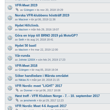
VFR-Meet 2019
av
Göingen
»
tis nov 20, 2018 19:29
Norska VFR-klubbens höstträff 2019
av
Maciver
»
lör jul 06, 2019 11:36
Hydet Hillclimb.
av
blacken
»
mån feb 29, 2016 19:07
Göra en tripp till BRNO 2019 på MotoGP?
av
Seth
»
tis aug 14, 2018 18:41
Hydet 50 bast!
av
blacken
»
fre mar 22, 2019 12:00
Vår-runda
av
Johnte 1200X
»
sön feb 24, 2019 17:23
VFR-Meet 2018
av
Göingen
»
lör maj 05, 2018 19:34
Söker handledare i Märsta området
av
Niklas.N
»
mån jun 18, 2018 21:15
VFR Nordic meet "LIGHT" 2017
av
Donner
»
tor jul 06, 2017 18:08
Høst treff - VFR Klubben Norge - 7. - 10. september 2017
av
jenshenrik
»
lör jul 29, 2017 12:23
VFR Nordic Meet 4-6 Augusti 2017