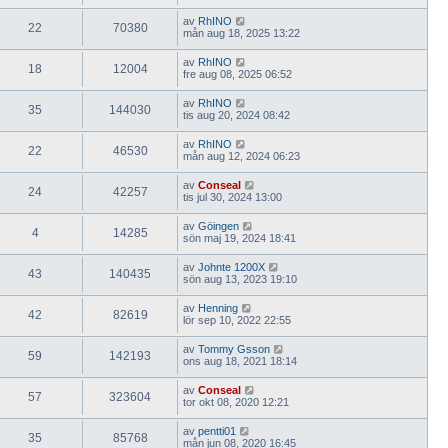
av
RhINO
22
70380
mån aug 18, 2025 13:22
av
RhINO
18
12004
fre aug 08, 2025 06:52
av
RhINO
35
144030
tis aug 20, 2024 08:42
av
RhINO
22
46530
mån aug 12, 2024 06:23
av
Conseal
24
42257
tis jul 30, 2024 13:00
av
Göingen
4
14285
sön maj 19, 2024 18:41
av
Johnte 1200X
43
140435
sön aug 13, 2023 19:10
av
Henning
42
82619
lör sep 10, 2022 22:55
av
Tommy Gsson
59
142193
ons aug 18, 2021 18:14
av
Conseal
57
323604
tor okt 08, 2020 12:21
av
pentti01
35
85768
mån jun 08, 2020 16:45