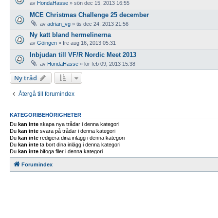
av
HondaHasse
»
sön dec 15, 2013 16:55
MCE Christmas Challenge 25 december
av
adrian_vg
»
tis dec 24, 2013 21:56
Ny katt bland hermelinerna
av
Göingen
»
fre aug 16, 2013 05:31
Inbjudan till VF/R Nordic Meet 2013
av
HondaHasse
»
lör feb 09, 2013 15:38
Ny tråd
Återgå till forumindex
KATEGORIBEHÖRIGHETER
Du
kan inte
skapa nya trådar i denna kategori
Du
kan inte
svara på trådar i denna kategori
Du
kan inte
redigera dina inlägg i denna kategori
Du
kan inte
ta bort dina inlägg i denna kategori
Du
kan inte
bifoga filer i denna kategori
Forumindex