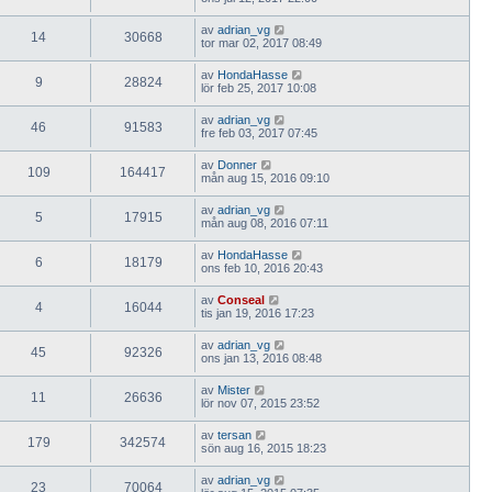
av
adrian_vg
14
30668
tor mar 02, 2017 08:49
av
HondaHasse
9
28824
lör feb 25, 2017 10:08
av
adrian_vg
46
91583
fre feb 03, 2017 07:45
av
Donner
109
164417
mån aug 15, 2016 09:10
av
adrian_vg
5
17915
mån aug 08, 2016 07:11
av
HondaHasse
6
18179
ons feb 10, 2016 20:43
av
Conseal
4
16044
tis jan 19, 2016 17:23
av
adrian_vg
45
92326
ons jan 13, 2016 08:48
av
Mister
11
26636
lör nov 07, 2015 23:52
av
tersan
179
342574
sön aug 16, 2015 18:23
av
adrian_vg
23
70064