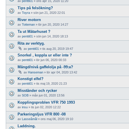
av
pentti01
»
ons apr 15, 2020 11:20
Tips på felsökning?
av
Toyra
»
sön jun 21, 2020 22:01
River motorn
av
Totteman
»
lör jun 20, 2020 14:27
Ta ut Mätarhuset ?
av
pentti01
»
sön jun 14, 2020 18:13
Rita av verktyg.
av
pentti01
»
tis aug 20, 2019 19:47
Snorkel , koppla ur eller inte ?
av
pentti01
»
lör jun 06, 2020 00:33
Mängd/nivå gaffelolja på -99:a?
av
Hanseman
»
lör apr 04, 2020 13:42
Konstigt elfel?
av
pentti01
»
tis maj 19, 2020 21:23
Misständer och rycker
av
SOB
»
mån jun 01, 2020 13:56
Kopplingsproblen VFR 750 1993
av
insu
»
tis jun 02, 2020 12:22
Parkeringsljus VFR 800 -08
av
Lasseåmål
»
ons maj 06, 2020 19:10
Laddning.