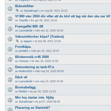
Bränslefilter
av
SylviaKrapf
»
tor maj 06, 2021 20:53
Vf 800 vtec 2004 dör efter att du kört ett tag när den ska ner ti
av
Tobe86
»
fre apr 09, 2021 10:52
Framgaffel 800 -08
av
Lasseåmål
»
mån okt 12, 2020 19:43
Vakuumklockor köpa? (Tradera)
av
lappen
»
tis feb 09, 2021 22:26
Frontkåpa.
av
pentti01
»
mån jan 25, 2021 15:07
Blinkersrelä rc46 2000
av
chemas
»
lör dec 26, 2020 12:50
Demontering av tank-97:a
av
Anders633
»
mån maj 18, 2020 08:56
Däck vfr
av
Lasseåmål
»
sön sep 13, 2020 15:46
Bromsbelägg
av
RhINO
»
tis jun 30, 2020 13:16
Min hoj startar inte. Hjälp
av
SylviaKrapf
»
tis jul 07, 2020 08:40
Placering av Startrelä?