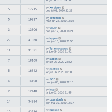
lör jul 04, 2020 14:54
av
Xorsisten
5
17215
ons jul 01, 2020 22:23
av
Totteman
5
19837
mån jun 22, 2020 13:02
av
vroom
3
13806
ons jun 17, 2020 18:21
av
lappen
22
41350
ons jun 10, 2020 21:50
av
Tyrannosaurus
11
31321
tis jun 09, 2020 21:42
av
lappen
7
18168
lör jun 06, 2020 22:32
av
pentti01
5
16842
lör jun 06, 2020 00:38
av
SOB
4
14198
ons jun 03, 2020 22:15
av
insu
2
12448
tis jun 02, 2020 21:55
av
Lasseåmål
14
34884
sön maj 10, 2020 18:17
av
blacken
10
42786