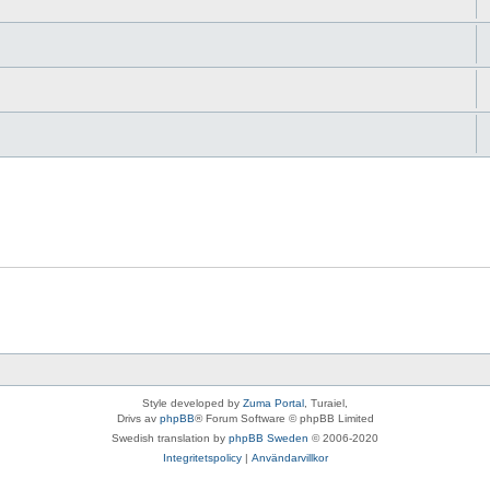
Style developed by
Zuma Portal
, Turaiel,
Drivs av
phpBB
® Forum Software © phpBB Limited
Swedish translation by
phpBB Sweden
© 2006-2020
Integritetspolicy
|
Användarvillkor