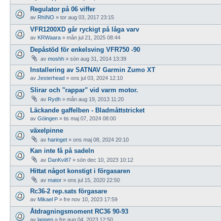
Regulator på 06 viffer
av
RhINO
»
tor aug 03, 2017 23:15
VFR1200XD går ryckigt på låga varv
av
KRWaara
»
mån jul 21, 2025 08:44
Depåstöd för enkelsving VFR750 -90
av
moshh
»
sön aug 31, 2014 13:39
Installering av SATNAV Garmin Zumo XT
av
Jesterhead
»
ons jul 03, 2024 12:10
Slirar och "rappar" vid varm motor.
av
Rydh
»
mån aug 19, 2013 11:20
Läckande gaffelben - Bladmåttstricket
av
Göingen
»
tis maj 07, 2024 08:00
växelpinne
av
haringet
»
ons maj 08, 2024 20:10
Kan inte få på sadeln
av
DanKvi87
»
sön dec 10, 2023 10:12
Hittat något konstigt i förgasaren
av
mator
»
ons jul 15, 2020 22:50
Rc36-2 rep.sats förgasare
av
Mikael P
»
fre nov 10, 2023 17:59
Åtdragningsmoment RC36 90-93
av
lappen
»
fre aug 04, 2023 12:50