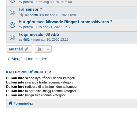
av
pentti01
»
fre aug 30, 2019 06:00
Fallsensor ?
av
pentti01
»
fre apr 10, 2020 18:01
Hur göra med kärvande Ringar i bromsskivorna ?
av
pentti01
»
tis apr 21, 2020 21:12
Fotpinnesats -08 ABS
av
4till1
»
mån apr 20, 2020 13:13
Ny tråd
Återgå till forumindex
KATEGORIBEHÖRIGHETER
Du
kan inte
skapa nya trådar i denna kategori
Du
kan inte
svara på trådar i denna kategori
Du
kan inte
redigera dina inlägg i denna kategori
Du
kan inte
ta bort dina inlägg i denna kategori
Du
kan inte
bifoga filer i denna kategori
Forumindex