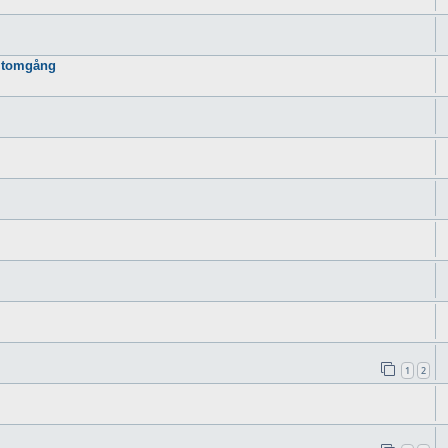
ll tomgång
1
2