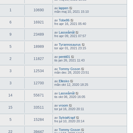
av
lappen
1
10690
mån maj 10, 2021 15:10
av
Tobe86
6
16921
fre apr 16, 2021 05:40
av
Lasseåmål
9
23489
fre apr 09, 2021 07:57
av
Tyrannosaurus
5
18989
tor apr 01, 2021 23:15
av
pentti01
2
11827
tis jan 26, 2021 11:43
av
Tommy Gsson
3
12534
mån dec 28, 2020 23:51
av
Ellesko
3
12700
mån okt 12, 2020 18:25
av
Lasseåmål
14
55671
tis okt 06, 2020 16:05
av
vroom
15
33511
tor jul 16, 2020 20:11
av
SylviaKrapf
5
15284
fre jul 10, 2020 20:14
av
Tommy Gsson
22
39447