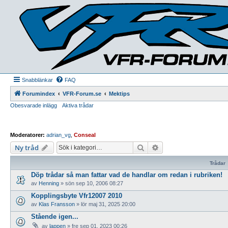
Snabblänkar
FAQ
Forumindex
VFR-Forum.se
Mektips
Obesvarade inlägg
Aktiva trådar
Moderatorer:
adrian_vg
,
Conseal
Sök
Avancerad sökning
Ny tråd
Trådar
Döp trådar så man fattar vad de handlar om redan i rubriken!
av
Henning
»
sön sep 10, 2006 08:27
Kopplingsbyte Vfr12007 2010
av
Klas Fransson
»
lör maj 31, 2025 20:00
Stående igen...
av
lappen
»
fre sep 01, 2023 00:26