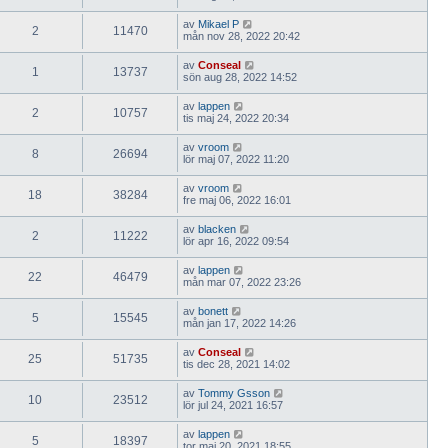
av
Mikael P
2
11470
mån nov 28, 2022 20:42
av
Conseal
1
13737
sön aug 28, 2022 14:52
av
lappen
2
10757
tis maj 24, 2022 20:34
av
vroom
8
26694
lör maj 07, 2022 11:20
av
vroom
18
38284
fre maj 06, 2022 16:01
av
blacken
2
11222
lör apr 16, 2022 09:54
av
lappen
22
46479
mån mar 07, 2022 23:26
av
bonett
5
15545
mån jan 17, 2022 14:26
av
Conseal
25
51735
tis dec 28, 2021 14:02
av
Tommy Gsson
10
23512
lör jul 24, 2021 16:57
av
lappen
5
18397
tor maj 20, 2021 18:55