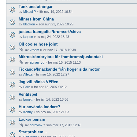
Tank anslutningar
av
Mikael P
»
lör nov 19, 2022 16:54
Miners from China
av
blacken
»
sön aug 21, 2022 10:29
justera framgaffel/bromsok/skiva
av
lappen
»
tis maj 24, 2022 18:43
Oil cooler hose joint
av
vroom
»
lör nov 17, 2018 19:39
Mikroströmbrytare för frambromsljuskontakt
av
adrian_vg
»
fre maj 15, 2015 11:13
Tickande/knackande från höger sida motor.
av
Alfetta
»
tis mar 15, 2022 12:27
Jag vill sänka VFRen.
av
Palin
»
fre apr 13, 2007 00:12
Ventilspel
av
bonett
»
fre jan 14, 2022 13:56
Hur använda laddare?
av
Kenny
»
tis nov 06, 2007 21:03
Läcker bensin
av
abrovink
»
sön mar 17, 2013 12:48
Startproblem...
av
Pollykorv
»
ons maj 05, 2021 17:34