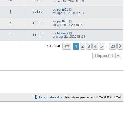
tor maj 07, 2020 09:19
av
pentti01
4
20130
tor apr 30, 2020 10:18
av
pentti01
7
18300
lör apr 25, 2020 19:20
av
Maciver
1
11388
ons apr 22, 2020 08:23
Sida
1
av
20
1
2
3
4
5
20
Nä
998 trådar
…
Hoppa till
Ta bort alla kakor
Alla tidsangivelser är UTC+01:00 UTC+1