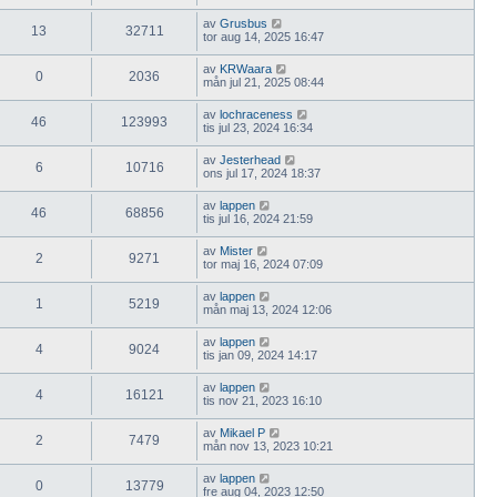
av
Grusbus
13
32711
tor aug 14, 2025 16:47
av
KRWaara
0
2036
mån jul 21, 2025 08:44
av
lochraceness
46
123993
tis jul 23, 2024 16:34
av
Jesterhead
6
10716
ons jul 17, 2024 18:37
av
lappen
46
68856
tis jul 16, 2024 21:59
av
Mister
2
9271
tor maj 16, 2024 07:09
av
lappen
1
5219
mån maj 13, 2024 12:06
av
lappen
4
9024
tis jan 09, 2024 14:17
av
lappen
4
16121
tis nov 21, 2023 16:10
av
Mikael P
2
7479
mån nov 13, 2023 10:21
av
lappen
0
13779
fre aug 04, 2023 12:50