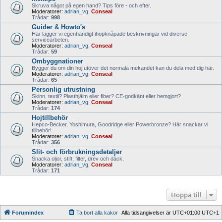
Skruva något på egen hand? Tips före - och efter.
Moderatorer:
adrian_vg
,
Conseal
Trådar:
998
Guider & Howto's
Här lägger vi egenhändigt ihopknåpade beskrivningar vid diverse
servicearbeten.
Moderatorer:
adrian_vg
,
Conseal
Trådar:
59
Ombyggnationer
Bygger du om din hoj utöver det normala mekandet kan du dela med dig här.
Moderatorer:
adrian_vg
,
Conseal
Trådar:
65
Personlig utrustning
Skinn, textil? Plasthjälm eller fiber? CE-godkänt eller hemgjort?
Moderatorer:
adrian_vg
,
Conseal
Trådar:
174
Hojtillbehör
Hepco-Becker, Yoshimura, Goodridge eller Powerbronze? Här snackar vi
tillbehör!
Moderatorer:
adrian_vg
,
Conseal
Trådar:
356
Slit- och förbrukningsdetaljer
Snacka oljor, stift, filter, drev och däck.
Moderatorer:
adrian_vg
,
Conseal
Trådar:
171
Hoppa till
Forumindex
Ta bort alla kakor
Alla tidsangivelser är UTC+01:00 UTC+1