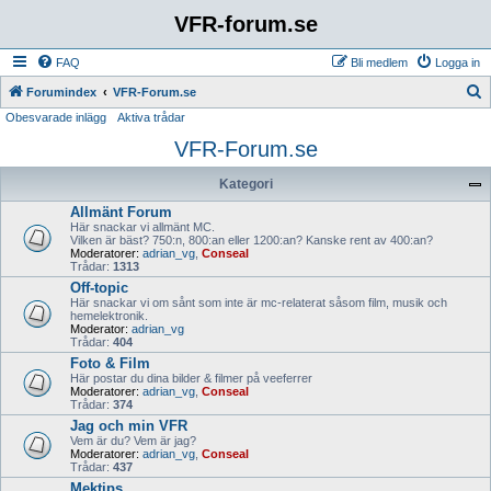
VFR-forum.se
FAQ
Bli medlem
Logga in
S
Forumindex
VFR-Forum.se
Obesvarade inlägg
Aktiva trådar
ö
VFR-Forum.se
k
Kategori
Allmänt Forum
Här snackar vi allmänt MC.
Vilken är bäst? 750:n, 800:an eller 1200:an? Kanske rent av 400:an?
Moderatorer:
adrian_vg
,
Conseal
Trådar:
1313
Off-topic
Här snackar vi om sånt som inte är mc-relaterat såsom film, musik och
hemelektronik.
Moderator:
adrian_vg
Trådar:
404
Foto & Film
Här postar du dina bilder & filmer på veeferrer
Moderatorer:
adrian_vg
,
Conseal
Trådar:
374
Jag och min VFR
Vem är du? Vem är jag?
Moderatorer:
adrian_vg
,
Conseal
Trådar:
437
Mektips