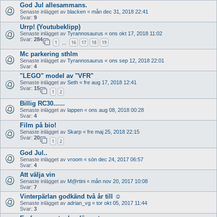
God Jul allesammans.
Senaste inlägget av
blacken
«
mån dec 31, 2018 22:41
Svar:
9
Urrp! (Youtubeklipp)
Senaste inlägget av
Tyrannosaurus
«
ons okt 17, 2018 11:02
Svar:
284
1
16
17
18
19
…
Mc parkering sthlm
Senaste inlägget av
Tyrannosaurus
«
ons sep 12, 2018 22:01
Svar:
4
"LEGO" model av "VFR"
Senaste inlägget av
Seth
«
fre aug 17, 2018 12:41
Svar:
15
1
2
Billig RC30......
Senaste inlägget av
lappen
«
ons aug 08, 2018 00:28
Svar:
4
Film på bio!
Senaste inlägget av
Skarp
«
fre maj 25, 2018 22:15
Svar:
20
1
2
God Jul..
Senaste inlägget av
vroom
«
sön dec 24, 2017 06:57
Svar:
4
Att välja vin
Senaste inlägget av
M@rtini
«
mån nov 20, 2017 10:08
Svar:
7
Vinterpärlan godkänd två år till ☺️
Senaste inlägget av
adrian_vg
«
tor okt 05, 2017 11:44
Svar:
3