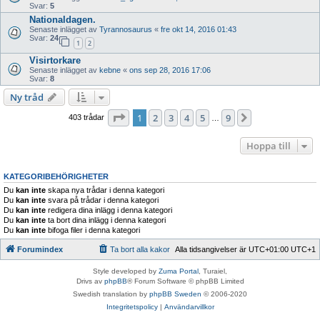
Svar:
5
Nationaldagen.
Senaste inlägget av
Tyrannosaurus
«
fre okt 14, 2016 01:43
Svar:
24
1
2
Visirtorkare
Senaste inlägget av
kebne
«
ons sep 28, 2016 17:06
Svar:
8
Ny tråd
Sida
1
av
9
1
2
3
4
5
9
Nästa
403 trådar
…
Hoppa till
KATEGORIBEHÖRIGHETER
Du
kan inte
skapa nya trådar i denna kategori
Du
kan inte
svara på trådar i denna kategori
Du
kan inte
redigera dina inlägg i denna kategori
Du
kan inte
ta bort dina inlägg i denna kategori
Du
kan inte
bifoga filer i denna kategori
Forumindex
Ta bort alla kakor
Alla tidsangivelser är UTC+01:00 UTC+1
Style developed by
Zuma Portal
, Turaiel,
Drivs av
phpBB
® Forum Software © phpBB Limited
Swedish translation by
phpBB Sweden
© 2006-2020
Integritetspolicy
|
Användarvillkor