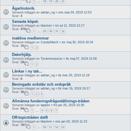
1
18
19
20
21
…
Ägarhistorik.
Senaste inlägget av
adrian_vg
«
ons sep 04, 2019 12:53
Svar:
4
Senaste köpet:
Senaste inlägget av
blacken
«
tor jul 11, 2019 22:17
Svar:
479
1
29
30
31
32
…
inaktiva medlemmar
Senaste inlägget av
CandyManX
«
tor maj 30, 2019 20:34
Svar:
15
1
2
Datorhjälp.
Senaste inlägget av
Tyrannosaurus
«
tis maj 07, 2019 21:56
Svar:
18
1
2
Länkar i ny tab...
Senaste inlägget av
adrian_vg
«
tis mar 26, 2019 11:18
Svar:
6
Bevingade ordstäv och ordspråk
Senaste inlägget av
adrian_vg
«
lör mar 16, 2019 19:17
Svar:
36
1
2
3
Allmänna funderingsfrågeställnings-tråden
Senaste inlägget av
lappen
«
fre jan 25, 2019 10:36
Svar:
94
1
4
5
6
7
…
Off-topictråden del8
Senaste inlägget av
blacken
«
ons jan 02, 2019 11:23
Svar:
787
1
50
51
52
53
…