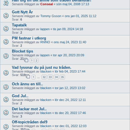
Håll dig till det ämne som tråden behandlar!
Senaste inlägget av
Conseal
«
sön maj 04, 2008 17:13
Gott Nytt År
Senaste inlägget av
Tommy Gsson
«
ons jan 01, 2025 11:12
Svar:
6
Tapatalk
Senaste inlägget av
lappen
«
tis jan 09, 2024 14:18
Svar:
2
PM fastnar i utkorg
Senaste inlägget av
RhINO
«
ons maj 24, 2023 11:40
Svar:
2
Blocket tips
Senaste inlägget av
lappen
«
tor apr 20, 2023 20:09
Svar:
21
1
2
Vad lyssnar du på just nu tråden.
Senaste inlägget av
blacken
«
lör feb 04, 2023 17:44
Svar:
519
1
32
33
34
35
…
Och ännu en till..
Senaste inlägget av
blacken
«
tor jan 12, 2023 13:02
God Jul..
Senaste inlägget av
blacken
«
lör dec 24, 2022 12:11
Svar:
2
Det lackar mot Jul..
Senaste inlägget av
blacken
«
tis dec 20, 2022 17:46
Svar:
3
Off-topictråden del9
Senaste inlägget av
blacken
«
tor dec 01, 2022 12:03
Svar:
257