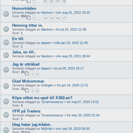
1
15
16
17
18
…
Humortråden
Senaste inlägget av
blacken
«
ons aug 31, 2022 18:20
Svar:
253
1
14
15
16
17
…
Henning tittar in.
Senaste inlägget av
blacken
«
fre jul 15, 2022 21:38
Svar:
1
En till.
Senaste inlägget av
lappen
«
mån jan 24, 2022 11:49
Svar:
1
Jaha, en till..
Senaste inlägget av
blacken
«
ons aug 25, 2021 08:44
Jag är uttråkad
Senaste inlägget av
lappen
«
tis jul 28, 2020 18:17
Svar:
25
1
2
Glad Midsommar.
Senaste inlägget av
Göingen
«
fre jun 19, 2020 12:31
Svar:
15
1
2
Köpa vilket mc-spel till X360:an?
Senaste inlägget av
Tyrannosaurus
«
tor maj 07, 2020 13:01
Svar:
4
VFR på Tradera
Senaste inlägget av
Tyrannosaurus
«
fre mar 20, 2020 22:34
Svar:
1
Idag hatar jag-tråden.
Senaste inlägget av
M@rtini
«
ons sep 18, 2019 06:00
Svar:
313