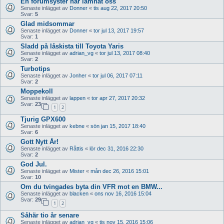
En forumsyster har lämnat oss
Senaste inlägget av
Donner
«
tis aug 22, 2017 20:50
Svar:
5
Glad midsommar
Senaste inlägget av
Donner
«
tor jul 13, 2017 19:57
Svar:
1
Sladd på låskista till Toyota Yaris
Senaste inlägget av
adrian_vg
«
tor jul 13, 2017 08:40
Svar:
2
Turbotips
Senaste inlägget av
Jonher
«
tor jul 06, 2017 07:11
Svar:
2
Moppekoll
Senaste inlägget av
lappen
«
tor apr 27, 2017 20:32
Svar:
23
1
2
Tjurig GPX600
Senaste inlägget av
kebne
«
sön jan 15, 2017 18:40
Svar:
6
Gott Nytt År!
Senaste inlägget av
Råttis
«
lör dec 31, 2016 22:30
Svar:
2
God Jul.
Senaste inlägget av
Mister
«
mån dec 26, 2016 15:01
Svar:
10
Om du tvingades byta din VFR mot en BMW...
Senaste inlägget av
blacken
«
ons nov 16, 2016 15:04
Svar:
29
1
2
Såhär tio år senare
Senaste inlägget av
adrian_vg
«
tis nov 15, 2016 15:06