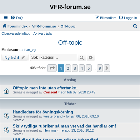
VFR-forum.se
FAQ
Bli medlem
Logga in
S
Forumindex
VFR-Forum.se
Off-topic
Obesvarade inlägg
Aktiva trådar
ö
Off-topic
k
Moderator:
adrian_vg
Sök
Avancerad sökning
Ny tråd
Sida
1
av
9
1
2
3
4
5
9
Nästa
403 trådar
…
Anslag
Offtopic men inte utan eftertanke...
Senaste inlägget av
Conseal
«
sön feb 07, 2010 20:49
Trådar
Handledare för övningskörning
Senaste inlägget av
westerbrand
«
lör jan 06, 2018 09:10
Svar:
2
Skriv tydliga rubriker så man vet vad det handlar om!
Senaste inlägget av
Henning
«
fre aug 13, 2010 10:12
Svar:
1