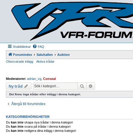
Snabblänkar
FAQ
Forumindex
Saluhallen
Auktion
Obesvarade inlägg
Aktiva trådar
Moderatorer:
adrian_vg
,
Conseal
Sök
Avancerad sökning
Ny tråd
Det finns inga trådar eller inlägg i denna kategori.
Återgå till forumindex
KATEGORIBEHÖRIGHETER
Du
kan inte
skapa nya trådar i denna kategori
Du
kan inte
svara på trådar i denna kategori
Du
kan inte
redigera dina inlägg i denna kategori