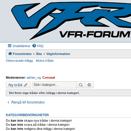
Snabblänkar
FAQ
Forumindex
Åka
Väginformation
Obesvarade inlägg
Aktiva trådar
Moderatorer:
adrian_vg
,
Conseal
Sök
Avancerad sökning
Ny tråd
Det finns inga trådar eller inlägg i denna kategori.
Återgå till forumindex
KATEGORIBEHÖRIGHETER
Du
kan inte
skapa nya trådar i denna kategori
Du
kan inte
svara på trådar i denna kategori
Du
kan inte
redigera dina inlägg i denna kategori