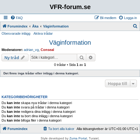
VFR-forum.se
FAQ
Bli medlem
Logga in
S
Forumindex
Åka
Väginformation
Obesvarade inlägg
Aktiva trådar
ö
Väginformation
k
Moderatorer:
adrian_vg
,
Conseal
Sök
Avancerad sökning
Ny tråd
0 trådar • Sida
1
av
1
Det finns inga trådar eller inlägg i denna kategori.
Hoppa till
KATEGORIBEHÖRIGHETER
Du
kan inte
skapa nya trådar i denna kategori
Du
kan inte
svara på trådar i denna kategori
Du
kan inte
redigera dina inlägg i denna kategori
Du
kan inte
ta bort dina inlägg i denna kategori
Du
kan inte
bifoga filer i denna kategori
Forumindex
Ta bort alla kakor
Alla tidsangivelser är UTC+01:00 UTC+1
Style developed by
Zuma Portal
, Turaiel,