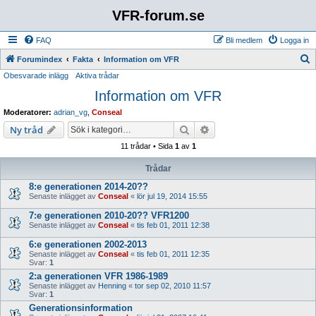
VFR-forum.se
FAQ
Bli medlem
Logga in
S
Forumindex
Fakta
Information om VFR
Obesvarade inlägg
Aktiva trådar
ö
Information om VFR
k
Moderatorer:
adrian_vg
,
Conseal
Sök
Avancerad sökning
Ny tråd
11 trådar • Sida
1
av
1
Trådar
8:e generationen 2014-20??
Senaste inlägget av
Conseal
«
lör jul 19, 2014 15:55
7:e generationen 2010-20?? VFR1200
Senaste inlägget av
Conseal
«
tis feb 01, 2011 12:38
6:e generationen 2002-2013
Senaste inlägget av
Conseal
«
tis feb 01, 2011 12:35
Svar:
1
2:a generationen VFR 1986-1989
Senaste inlägget av
Henning
«
tor sep 02, 2010 11:57
Svar:
1
Generationsinformation