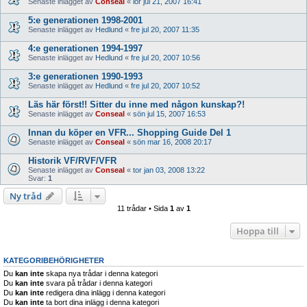
Senaste inlägget av
Conseal
«
lör jul 21, 2007 16:41
5:e generationen 1998-2001
Senaste inlägget av
Hedlund
«
fre jul 20, 2007 11:35
4:e generationen 1994-1997
Senaste inlägget av
Hedlund
«
fre jul 20, 2007 10:56
3:e generationen 1990-1993
Senaste inlägget av
Hedlund
«
fre jul 20, 2007 10:52
Läs här först!! Sitter du inne med någon kunskap?!
Senaste inlägget av
Conseal
«
sön jul 15, 2007 16:53
Innan du köper en VFR... Shopping Guide Del 1
Senaste inlägget av
Conseal
«
sön mar 16, 2008 20:17
Historik VF/RVF/VFR
Senaste inlägget av
Conseal
«
tor jan 03, 2008 13:22
Svar:
1
Ny tråd
11 trådar • Sida
1
av
1
Hoppa till
KATEGORIBEHÖRIGHETER
Du
kan inte
skapa nya trådar i denna kategori
Du
kan inte
svara på trådar i denna kategori
Du
kan inte
redigera dina inlägg i denna kategori
Du
kan inte
ta bort dina inlägg i denna kategori