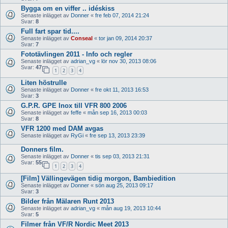
Bygga om en viffer .. idéskiss
Senaste inlägget av
Donner
«
fre feb 07, 2014 21:24
Svar:
8
Full fart spar tid....
Senaste inlägget av
Conseal
«
tor jan 09, 2014 20:37
Svar:
7
Fototävlingen 2011 - Info och regler
Senaste inlägget av
adrian_vg
«
lör nov 30, 2013 08:06
Svar:
47
1
2
3
4
Liten höstrulle
Senaste inlägget av
Donner
«
fre okt 11, 2013 16:53
Svar:
3
G.P.R. GPE Inox till VFR 800 2006
Senaste inlägget av
feffe
«
mån sep 16, 2013 00:03
Svar:
8
VFR 1200 med DAM avgas
Senaste inlägget av
RyGi
«
fre sep 13, 2013 23:39
Donners film.
Senaste inlägget av
Donner
«
tis sep 03, 2013 21:31
Svar:
55
1
2
3
4
[Film] Vällingevägen tidig morgon, Bambiedition
Senaste inlägget av
Donner
«
sön aug 25, 2013 09:17
Svar:
3
Bilder från Mälaren Runt 2013
Senaste inlägget av
adrian_vg
«
mån aug 19, 2013 10:44
Svar:
5
Filmer från VF/R Nordic Meet 2013