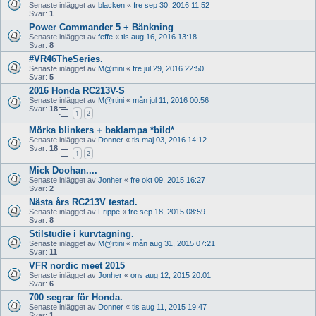
Senaste inlägget av
blacken
«
fre sep 30, 2016 11:52
Svar:
1
Power Commander 5 + Bänkning
Senaste inlägget av
feffe
«
tis aug 16, 2016 13:18
Svar:
8
#VR46TheSeries.
Senaste inlägget av
M@rtini
«
fre jul 29, 2016 22:50
Svar:
5
2016 Honda RC213V-S
Senaste inlägget av
M@rtini
«
mån jul 11, 2016 00:56
Svar:
18
1
2
Mörka blinkers + baklampa *bild*
Senaste inlägget av
Donner
«
tis maj 03, 2016 14:12
Svar:
18
1
2
Mick Doohan....
Senaste inlägget av
Jonher
«
fre okt 09, 2015 16:27
Svar:
2
Nästa års RC213V testad.
Senaste inlägget av
Frippe
«
fre sep 18, 2015 08:59
Svar:
8
Stilstudie i kurvtagning.
Senaste inlägget av
M@rtini
«
mån aug 31, 2015 07:21
Svar:
11
VFR nordic meet 2015
Senaste inlägget av
Jonher
«
ons aug 12, 2015 20:01
Svar:
6
700 segrar för Honda.
Senaste inlägget av
Donner
«
tis aug 11, 2015 19:47
Svar:
1