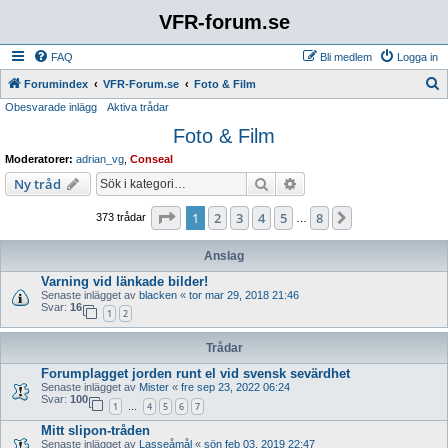
VFR-forum.se
FAQ
Bli medlem
Logga in
S
Forumindex
VFR-Forum.se
Foto & Film
Obesvarade inlägg
Aktiva trådar
ö
Foto & Film
k
Moderatorer:
adrian_vg
,
Conseal
Sök
Avancerad sökning
Ny tråd
Sida
1
av
8
1
2
3
4
5
8
Nästa
373 trådar
…
Anslag
Varning vid länkade bilder!
Senaste inlägget av
blacken
«
tor mar 29, 2018 21:46
Svar:
16
1
2
Trådar
Forumplagget jorden runt el vid svensk sevärdhet
Senaste inlägget av
Mister
«
fre sep 23, 2022 06:24
Svar:
100
1
4
5
6
7
…
Mitt slipon-tråden
Senaste inlägget av
Lasseåmål
«
sön feb 03, 2019 22:47