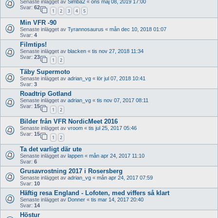
Senaste inlägget av
Simba2
«
ons maj 08, 2019 17:00
Svar:
62
1
2
3
4
5
Min VFR -90
Senaste inlägget av
Tyrannosaurus
«
mån dec 10, 2018 01:07
Svar:
4
Filmtips!
Senaste inlägget av
blacken
«
tis nov 27, 2018 11:34
Svar:
23
1
2
Täby Supermoto
Senaste inlägget av
adrian_vg
«
lör jul 07, 2018 10:41
Svar:
3
Roadtrip Gotland
Senaste inlägget av
adrian_vg
«
tis nov 07, 2017 08:11
Svar:
15
1
2
Bilder från VFR NordicMeet 2016
Senaste inlägget av
vroom
«
tis jul 25, 2017 05:46
Svar:
15
1
2
Ta det varligt där ute
Senaste inlägget av
lappen
«
mån apr 24, 2017 11:10
Svar:
6
Grusavrostning 2017 i Rosersberg
Senaste inlägget av
adrian_vg
«
mån apr 24, 2017 07:59
Svar:
10
Häftig resa England - Lofoten, med viffers så klart
Senaste inlägget av
Donner
«
tis mar 14, 2017 20:40
Svar:
14
Höstur