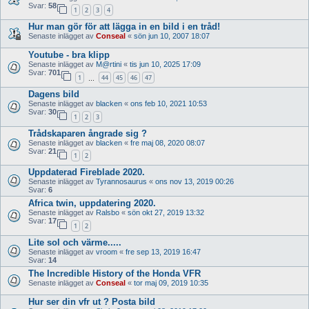
Svar:
58
1
2
3
4
Hur man gör för att lägga in en bild i en tråd!
Senaste inlägget av
Conseal
«
sön jun 10, 2007 18:07
Youtube - bra klipp
Senaste inlägget av
M@rtini
«
tis jun 10, 2025 17:09
Svar:
701
1
44
45
46
47
…
Dagens bild
Senaste inlägget av
blacken
«
ons feb 10, 2021 10:53
Svar:
30
1
2
3
Trådskaparen ångrade sig ?
Senaste inlägget av
blacken
«
fre maj 08, 2020 08:07
Svar:
21
1
2
Uppdaterad Fireblade 2020.
Senaste inlägget av
Tyrannosaurus
«
ons nov 13, 2019 00:26
Svar:
6
Africa twin, uppdatering 2020.
Senaste inlägget av
Ralsbo
«
sön okt 27, 2019 13:32
Svar:
17
1
2
Lite sol och värme.....
Senaste inlägget av
vroom
«
fre sep 13, 2019 16:47
Svar:
14
The Incredible History of the Honda VFR
Senaste inlägget av
Conseal
«
tor maj 09, 2019 10:35
Hur ser din vfr ut ? Posta bild