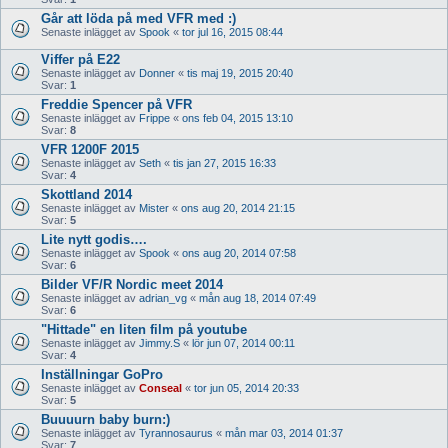
Går att löda på med VFR med :)
Senaste inlägget av
Spook
«
tor jul 16, 2015 08:44
Viffer på E22
Senaste inlägget av
Donner
«
tis maj 19, 2015 20:40
Svar:
1
Freddie Spencer på VFR
Senaste inlägget av
Frippe
«
ons feb 04, 2015 13:10
Svar:
8
VFR 1200F 2015
Senaste inlägget av
Seth
«
tis jan 27, 2015 16:33
Svar:
4
Skottland 2014
Senaste inlägget av
Mister
«
ons aug 20, 2014 21:15
Svar:
5
Lite nytt godis….
Senaste inlägget av
Spook
«
ons aug 20, 2014 07:58
Svar:
6
Bilder VF/R Nordic meet 2014
Senaste inlägget av
adrian_vg
«
mån aug 18, 2014 07:49
Svar:
6
"Hittade" en liten film på youtube
Senaste inlägget av
Jimmy.S
«
lör jun 07, 2014 00:11
Svar:
4
Inställningar GoPro
Senaste inlägget av
Conseal
«
tor jun 05, 2014 20:33
Svar:
5
Buuuurn baby burn:)
Senaste inlägget av
Tyrannosaurus
«
mån mar 03, 2014 01:37
Svar:
7