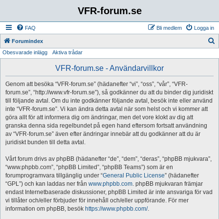
VFR-forum.se
FAQ
Bli medlem
Logga in
S
Forumindex
Obesvarade inlägg
Aktiva trådar
ö
k
VFR-forum.se - Användarvillkor
Genom att besöka “VFR-forum.se” (hädanefter “vi”, “oss”, “vår”, “VFR-
forum.se”, “http://www.vfr-forum.se”), så godkänner du att du binder dig juridiskt
till följande avtal. Om du inte godkänner följande avtal, besök inte eller använd
inte “VFR-forum.se”. Vi kan ändra detta avtal när som helst och vi kommer att
göra allt för att informera dig om ändringar, men det vore klokt av dig att
granska denna sida regelbundet på egen hand eftersom fortsatt användning
av “VFR-forum.se” även efter ändringar innebär att du godkänner att du är
juridiskt bunden till detta avtal.
Vårt forum drivs av phpBB (hädanefter “de”, “dem”, “deras”, “phpBB mjukvara”,
“www.phpbb.com”, “phpBB Limited”, “phpBB Teams”) som är en
forumprogramvara tillgänglig under “
General Public License
” (hädanefter
“GPL”) och kan laddas ner från
www.phpbb.com
. phpBB mjukvaran främjar
endast Internetbaserade diskussioner, phpBB Limited är inte ansvariga för vad
vi tillåter och/eller förbjuder för innehåll och/eller uppförande. För mer
information om phpBB, besök
https://www.phpbb.com/
.