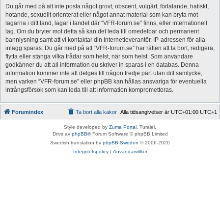
Du går med på att inte posta något grovt, obscent, vulgärt, förtalande, hatiskt,
hotande, sexuellt orienterat eller något annat material som kan bryta mot
lagarna i ditt land, lagar i landet där “VFR-forum.se” finns, eller internationell
lag. Om du bryter mot detta så kan det leda till omedelbar och permanent
bannlysning samt att vi kontaktar din Internetleverantör. IP-adressen för alla
inlägg sparas. Du går med på att “VFR-forum.se” har rätten att ta bort, redigera,
flytta eller stänga vilka trådar som helst, när som helst. Som användare
godkänner du att all information du skriver in sparas i en databas. Denna
information kommer inte att delges till någon tredje part utan ditt samtycke,
men varken “VFR-forum.se” eller phpBB kan hållas ansvariga för eventuella
intrångsförsök som kan leda till att information komprometteras.
Forumindex
Ta bort alla kakor
Alla tidsangivelser är UTC+01:00 UTC+1
Style developed by
Zuma Portal
, Turaiel,
Drivs av
phpBB
® Forum Software © phpBB Limited
Swedish translation by
phpBB Sweden
© 2006-2020
Integritetspolicy
|
Användarvillkor