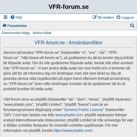
VFR-forum.se
FAQ
Bli medlem
Logga in
S
Forumindex
Obesvarade inlägg
Aktiva trådar
ö
k
VFR-forum.se - Användarvillkor
Genom att besöka “VFR-forum.se” (hädanefter “vi”, “oss”, “vår”, “VFR-
forum.se”, “http://www.vfr-forum.se”), så godkänner du att du binder dig juridiskt
till följande avtal. Om du inte godkänner följande avtal, besök inte eller använd
inte “VFR-forum.se”. Vi kan ändra detta avtal när som helst och vi kommer att
göra allt för att informera dig om ändringar, men det vore klokt av dig att
granska denna sida regelbundet på egen hand eftersom fortsatt användning
av “VFR-forum.se” även efter ändringar innebär att du godkänner att du är
juridiskt bunden till detta avtal.
Vårt forum drivs av phpBB (hädanefter “de”, “dem”, “deras”, “phpBB mjukvara”,
“www.phpbb.com”, “phpBB Limited”, “phpBB Teams”) som är en
forumprogramvara tillgänglig under “
General Public License
” (hädanefter
“GPL”) och kan laddas ner från
www.phpbb.com
. phpBB mjukvaran främjar
endast Internetbaserade diskussioner, phpBB Limited är inte ansvariga för vad
vi tillåter och/eller förbjuder för innehåll och/eller uppförande. För mer
information om phpBB, besök
https://www.phpbb.com/
.