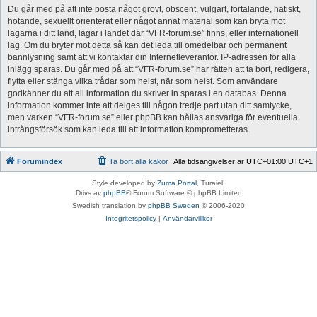
Du går med på att inte posta något grovt, obscent, vulgärt, förtalande, hatiskt,
hotande, sexuellt orienterat eller något annat material som kan bryta mot
lagarna i ditt land, lagar i landet där “VFR-forum.se” finns, eller internationell
lag. Om du bryter mot detta så kan det leda till omedelbar och permanent
bannlysning samt att vi kontaktar din Internetleverantör. IP-adressen för alla
inlägg sparas. Du går med på att “VFR-forum.se” har rätten att ta bort, redigera,
flytta eller stänga vilka trådar som helst, när som helst. Som användare
godkänner du att all information du skriver in sparas i en databas. Denna
information kommer inte att delges till någon tredje part utan ditt samtycke,
men varken “VFR-forum.se” eller phpBB kan hållas ansvariga för eventuella
intrångsförsök som kan leda till att information komprometteras.
Forumindex
Ta bort alla kakor
Alla tidsangivelser är UTC+01:00 UTC+1
Style developed by
Zuma Portal
, Turaiel,
Drivs av
phpBB
® Forum Software © phpBB Limited
Swedish translation by
phpBB Sweden
© 2006-2020
Integritetspolicy
|
Användarvillkor