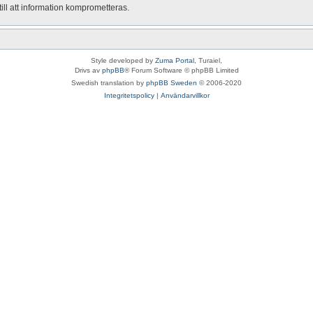
ill att information komprometteras.
Style developed by
Zuma Portal
, Turaiel,
Drivs av
phpBB
® Forum Software © phpBB Limited
Swedish translation by
phpBB Sweden
© 2006-2020
Integritetspolicy
|
Användarvillkor