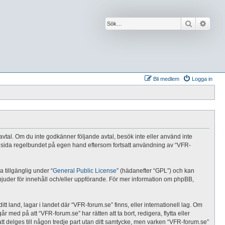
Sök
Avanc
Bli medlem
Logga in
e avtal. Om du inte godkänner följande avtal, besök inte eller använd inte
nna sida regelbundet på egen hand eftersom fortsatt användning av “VFR-
tillgänglig under “
General Public License
” (hädanefter “GPL”) och kan
rbjuder för innehåll och/eller uppförande. För mer information om phpBB,
tt land, lagar i landet där “VFR-forum.se” finns, eller internationell lag. Om
 med på att “VFR-forum.se” har rätten att ta bort, redigera, flytta eller
t delges till någon tredje part utan ditt samtycke, men varken “VFR-forum.se”