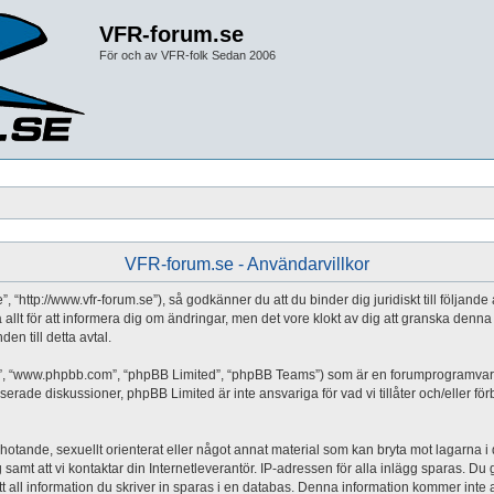
VFR-forum.se
För och av VFR-folk Sedan 2006
VFR-forum.se - Användarvillkor
 “http://www.vfr-forum.se”), så godkänner du att du binder dig juridiskt till följand
 allt för att informera dig om ändringar, men det vore klokt av dig att granska de
en till detta avtal.
a”, “www.phpbb.com”, “phpBB Limited”, “phpBB Teams”) som är en forumprogramvara 
erade diskussioner, phpBB Limited är inte ansvariga för vad vi tillåter och/eller fö
 hotande, sexuellt orienterat eller något annat material som kan bryta mot lagarna i di
mt att vi kontaktar din Internetleverantör. IP-adressen för alla inlägg sparas. Du går
all information du skriver in sparas i en databas. Denna information kommer inte at