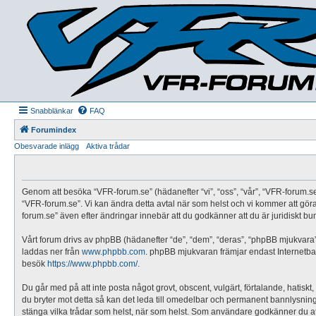
Snabblänkar
FAQ
Forumindex
Obesvarade inlägg
Aktiva trådar
Genom att besöka “VFR-forum.se” (hädanefter “vi”, “oss”, “vår”, “VFR-forum.se”,
“VFR-forum.se”. Vi kan ändra detta avtal när som helst och vi kommer att göra
forum.se” även efter ändringar innebär att du godkänner att du är juridiskt bund
Vårt forum drivs av phpBB (hädanefter “de”, “dem”, “deras”, “phpBB mjukvar
laddas ner från
www.phpbb.com
. phpBB mjukvaran främjar endast Internetbas
besök
https://www.phpbb.com/
.
Du går med på att inte posta något grovt, obscent, vulgärt, förtalande, hatiskt,
du bryter mot detta så kan det leda till omedelbar och permanent bannlysning sa
stänga vilka trådar som helst, när som helst. Som användare godkänner du att 