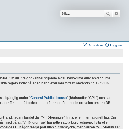
Sök
Avanc
Bli medlem
Logga in
e avtal. Om du inte godkänner följande avtal, besök inte eller använd inte
nna sida regelbundet på egen hand eftersom fortsatt användning av “VFR-
tillgänglig under “
General Public License
” (hädanefter “GPL”) och kan
rbjuder för innehåll och/eller uppförande. För mer information om phpBB,
tt land, lagar i landet där “VFR-forum.se” finns, eller internationell lag. Om
 med på att “VFR-forum.se” har rätten att ta bort, redigera, flytta eller
t delges till någon tredje part utan ditt samtycke, men varken “VFR-forum.se”