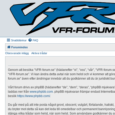
Snabblänkar
FAQ
Forumindex
Obesvarade inlägg
Aktiva trådar
Genom att besöka “VFR-forum.se” (hädanefter “vi”, “oss”, “vår”, “VFR-forum.se”,
“VFR-forum.se”. Vi kan ändra detta avtal när som helst och vi kommer att göra
forum.se” även efter ändringar innebär att du godkänner att du är juridiskt bund
Vårt forum drivs av phpBB (hädanefter “de”, “dem”, “deras”, “phpBB mjukvar
laddas ner från
www.phpbb.com
. phpBB mjukvaran främjar endast Internetbas
besök
https://www.phpbb.com/
.
Du går med på att inte posta något grovt, obscent, vulgärt, förtalande, hatiskt,
du bryter mot detta så kan det leda till omedelbar och permanent bannlysning sa
stänga vilka trådar som helst, när som helst. Som användare godkänner du att 