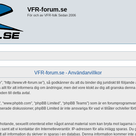
VFR-forum.se
För och av VFR-folk Sedan 2006
VFR-forum.se - Användarvillkor
 “http://www.vfr-forum.se”), så godkänner du att du binder dig juridiskt till följand
 allt för att informera dig om ändringar, men det vore klokt av dig att granska de
en till detta avtal.
a”, “www.phpbb.com”, “phpBB Limited”, “phpBB Teams”) som är en forumprogramvara 
erade diskussioner, phpBB Limited är inte ansvariga för vad vi tillåter och/eller fö
 hotande, sexuellt orienterat eller något annat material som kan bryta mot lagarna i di
mt att vi kontaktar din Internetleverantör. IP-adressen för alla inlägg sparas. Du går
all information du skriver in sparas i en databas. Denna information kommer inte at