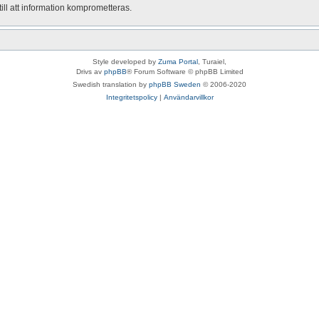
ill att information komprometteras.
Style developed by
Zuma Portal
, Turaiel,
Drivs av
phpBB
® Forum Software © phpBB Limited
Swedish translation by
phpBB Sweden
© 2006-2020
Integritetspolicy
|
Användarvillkor