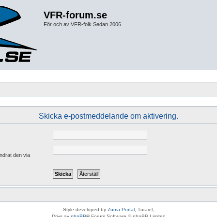
VFR-forum.se
För och av VFR-folk Sedan 2006
Skicka e-postmeddelande om aktivering.
ndrat den via
Style developed by
Zuma Portal
, Turaiel,
Drivs av
phpBB
® Forum Software © phpBB Limited