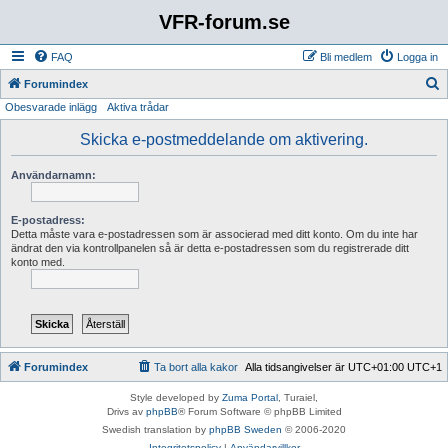
VFR-forum.se
FAQ
Bli medlem
Logga in
S
Forumindex
Obesvarade inlägg
Aktiva trådar
ö
k
Skicka e-postmeddelande om aktivering.
Användarnamn:
E-postadress:
Detta måste vara e-postadressen som är associerad med ditt konto. Om du inte har
ändrat den via kontrollpanelen så är detta e-postadressen som du registrerade ditt
konto med.
Forumindex
Ta bort alla kakor
Alla tidsangivelser är UTC+01:00 UTC+1
Style developed by
Zuma Portal
, Turaiel,
Drivs av
phpBB
® Forum Software © phpBB Limited
Swedish translation by
phpBB Sweden
© 2006-2020
Integritetspolicy
|
Användarvillkor