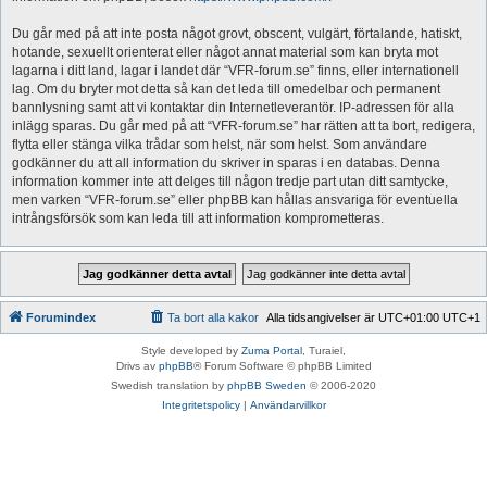
Du går med på att inte posta något grovt, obscent, vulgärt, förtalande, hatiskt,
hotande, sexuellt orienterat eller något annat material som kan bryta mot
lagarna i ditt land, lagar i landet där “VFR-forum.se” finns, eller internationell
lag. Om du bryter mot detta så kan det leda till omedelbar och permanent
bannlysning samt att vi kontaktar din Internetleverantör. IP-adressen för alla
inlägg sparas. Du går med på att “VFR-forum.se” har rätten att ta bort, redigera,
flytta eller stänga vilka trådar som helst, när som helst. Som användare
godkänner du att all information du skriver in sparas i en databas. Denna
information kommer inte att delges till någon tredje part utan ditt samtycke,
men varken “VFR-forum.se” eller phpBB kan hållas ansvariga för eventuella
intrångsförsök som kan leda till att information komprometteras.
Forumindex
Ta bort alla kakor
Alla tidsangivelser är UTC+01:00 UTC+1
Style developed by
Zuma Portal
, Turaiel,
Drivs av
phpBB
® Forum Software © phpBB Limited
Swedish translation by
phpBB Sweden
© 2006-2020
Integritetspolicy
|
Användarvillkor