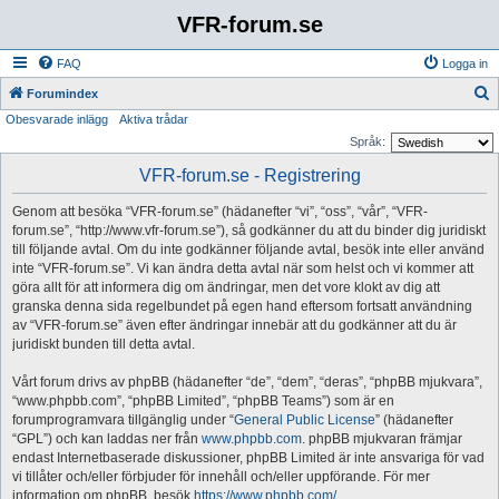
VFR-forum.se
FAQ
Logga in
S
Forumindex
Obesvarade inlägg
Aktiva trådar
ö
Språk:
k
VFR-forum.se - Registrering
Genom att besöka “VFR-forum.se” (hädanefter “vi”, “oss”, “vår”, “VFR-
forum.se”, “http://www.vfr-forum.se”), så godkänner du att du binder dig juridiskt
till följande avtal. Om du inte godkänner följande avtal, besök inte eller använd
inte “VFR-forum.se”. Vi kan ändra detta avtal när som helst och vi kommer att
göra allt för att informera dig om ändringar, men det vore klokt av dig att
granska denna sida regelbundet på egen hand eftersom fortsatt användning
av “VFR-forum.se” även efter ändringar innebär att du godkänner att du är
juridiskt bunden till detta avtal.
Vårt forum drivs av phpBB (hädanefter “de”, “dem”, “deras”, “phpBB mjukvara”,
“www.phpbb.com”, “phpBB Limited”, “phpBB Teams”) som är en
forumprogramvara tillgänglig under “
General Public License
” (hädanefter
“GPL”) och kan laddas ner från
www.phpbb.com
. phpBB mjukvaran främjar
endast Internetbaserade diskussioner, phpBB Limited är inte ansvariga för vad
vi tillåter och/eller förbjuder för innehåll och/eller uppförande. För mer
information om phpBB, besök
https://www.phpbb.com/
.