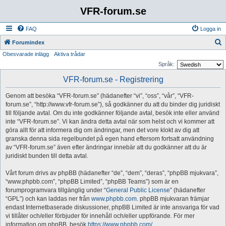
VFR-forum.se
FAQ
Logga in
S
Forumindex
Obesvarade inlägg
Aktiva trådar
ö
Språk:
k
VFR-forum.se - Registrering
Genom att besöka “VFR-forum.se” (hädanefter “vi”, “oss”, “vår”, “VFR-
forum.se”, “http://www.vfr-forum.se”), så godkänner du att du binder dig juridiskt
till följande avtal. Om du inte godkänner följande avtal, besök inte eller använd
inte “VFR-forum.se”. Vi kan ändra detta avtal när som helst och vi kommer att
göra allt för att informera dig om ändringar, men det vore klokt av dig att
granska denna sida regelbundet på egen hand eftersom fortsatt användning
av “VFR-forum.se” även efter ändringar innebär att du godkänner att du är
juridiskt bunden till detta avtal.
Vårt forum drivs av phpBB (hädanefter “de”, “dem”, “deras”, “phpBB mjukvara”,
“www.phpbb.com”, “phpBB Limited”, “phpBB Teams”) som är en
forumprogramvara tillgänglig under “
General Public License
” (hädanefter
“GPL”) och kan laddas ner från
www.phpbb.com
. phpBB mjukvaran främjar
endast Internetbaserade diskussioner, phpBB Limited är inte ansvariga för vad
vi tillåter och/eller förbjuder för innehåll och/eller uppförande. För mer
information om phpBB, besök
https://www.phpbb.com/
.