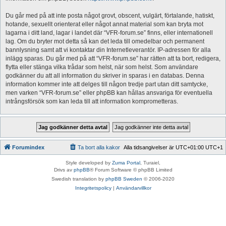
Du går med på att inte posta något grovt, obscent, vulgärt, förtalande, hatiskt,
hotande, sexuellt orienterat eller något annat material som kan bryta mot
lagarna i ditt land, lagar i landet där “VFR-forum.se” finns, eller internationell
lag. Om du bryter mot detta så kan det leda till omedelbar och permanent
bannlysning samt att vi kontaktar din Internetleverantör. IP-adressen för alla
inlägg sparas. Du går med på att “VFR-forum.se” har rätten att ta bort, redigera,
flytta eller stänga vilka trådar som helst, när som helst. Som användare
godkänner du att all information du skriver in sparas i en databas. Denna
information kommer inte att delges till någon tredje part utan ditt samtycke,
men varken “VFR-forum.se” eller phpBB kan hållas ansvariga för eventuella
intrångsförsök som kan leda till att information komprometteras.
Forumindex
Ta bort alla kakor
Alla tidsangivelser är UTC+01:00 UTC+1
Style developed by
Zuma Portal
, Turaiel,
Drivs av
phpBB
® Forum Software © phpBB Limited
Swedish translation by
phpBB Sweden
© 2006-2020
Integritetspolicy
|
Användarvillkor