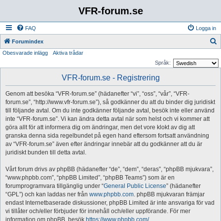
VFR-forum.se
FAQ
Logga in
S
Forumindex
Obesvarade inlägg
Aktiva trådar
ö
Språk:
k
VFR-forum.se - Registrering
Genom att besöka “VFR-forum.se” (hädanefter “vi”, “oss”, “vår”, “VFR-
forum.se”, “http://www.vfr-forum.se”), så godkänner du att du binder dig juridiskt
till följande avtal. Om du inte godkänner följande avtal, besök inte eller använd
inte “VFR-forum.se”. Vi kan ändra detta avtal när som helst och vi kommer att
göra allt för att informera dig om ändringar, men det vore klokt av dig att
granska denna sida regelbundet på egen hand eftersom fortsatt användning
av “VFR-forum.se” även efter ändringar innebär att du godkänner att du är
juridiskt bunden till detta avtal.
Vårt forum drivs av phpBB (hädanefter “de”, “dem”, “deras”, “phpBB mjukvara”,
“www.phpbb.com”, “phpBB Limited”, “phpBB Teams”) som är en
forumprogramvara tillgänglig under “
General Public License
” (hädanefter
“GPL”) och kan laddas ner från
www.phpbb.com
. phpBB mjukvaran främjar
endast Internetbaserade diskussioner, phpBB Limited är inte ansvariga för vad
vi tillåter och/eller förbjuder för innehåll och/eller uppförande. För mer
information om phpBB, besök
https://www.phpbb.com/
.