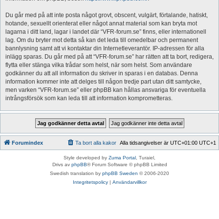
Du går med på att inte posta något grovt, obscent, vulgärt, förtalande, hatiskt,
hotande, sexuellt orienterat eller något annat material som kan bryta mot
lagarna i ditt land, lagar i landet där “VFR-forum.se” finns, eller internationell
lag. Om du bryter mot detta så kan det leda till omedelbar och permanent
bannlysning samt att vi kontaktar din Internetleverantör. IP-adressen för alla
inlägg sparas. Du går med på att “VFR-forum.se” har rätten att ta bort, redigera,
flytta eller stänga vilka trådar som helst, när som helst. Som användare
godkänner du att all information du skriver in sparas i en databas. Denna
information kommer inte att delges till någon tredje part utan ditt samtycke,
men varken “VFR-forum.se” eller phpBB kan hållas ansvariga för eventuella
intrångsförsök som kan leda till att information komprometteras.
Forumindex
Ta bort alla kakor
Alla tidsangivelser är UTC+01:00 UTC+1
Style developed by
Zuma Portal
, Turaiel,
Drivs av
phpBB
® Forum Software © phpBB Limited
Swedish translation by
phpBB Sweden
© 2006-2020
Integritetspolicy
|
Användarvillkor