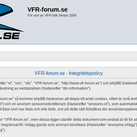
VFR-forum.se
För och av VFR-folk Sedan 2006
VFR-forum.se - Integritetspolicy
fter “vi”, “oss”, “vår”, “VFR-forum.se”, “http://www.vfr-forum.se”) och phpBB (häda
ndning av webbplatsen (hädanefter “din information”).
orum.se” så kommer phpBB mjukvaran att skapa ett antal cookies, vilket är små textfi
d”) och en anonym sessionsidentifierare (hädanefter “sessions-id”), som automatis
rådar som har lästs och inte lästs, och på detta sätt förbättras din användaruppleve
“VFR-forum.se”, men dessa ligger utanför detta dokument som endast är till för at
nte begränsat till: inlägg gjorda som anonym besökare (hädanefter “anonyma inlägg”)
g”).