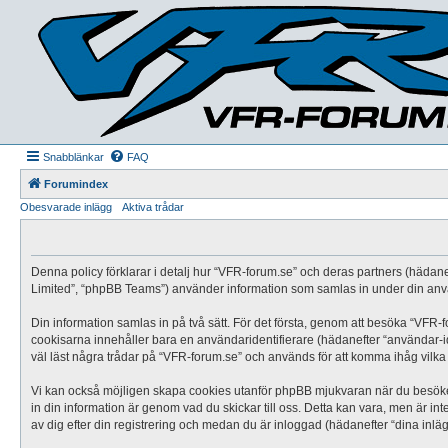
Snabblänkar
FAQ
Forumindex
Obesvarade inlägg
Aktiva trådar
Denna policy förklarar i detalj hur “VFR-forum.se” och deras partners (hädane
Limited”, “phpBB Teams”) använder information som samlas in under din anvä
Din information samlas in på två sätt. För det första, genom att besöka “VFR-f
cookisarna innehåller bara en användaridentifierare (hädanefter “användar-i
väl läst några trådar på “VFR-forum.se” och används för att komma ihåg vilka t
Vi kan också möjligen skapa cookies utanför phpBB mjukvaran när du besöker 
in din information är genom vad du skickar till oss. Detta kan vara, men är i
av dig efter din registrering och medan du är inloggad (hädanefter “dina inläg