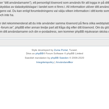
ter “ditt användarnamn”), ett personligt lösenord som används för att logga in på ditt
” skyddas av dataskyddslagar i landet som vi finns i. All information utöver ditt a
ngens val. Du kan enligt forumledningens val välja vilken information i ditt konto som 
ch inte ha.
 är det rekommenderat att du inte använder samma lösenord på flera olika webbplatser
um.se”, phpBB eller annan tredje part att fråga dig efter ditt lösenord. Om du glö
 ditt användarnamn och din e-postadress, sen kommer phpBB mjukvaran skicka dig e
Style developed by
Zuma Portal
, Turaiel,
Drivs av
phpBB
® Forum Software © phpBB Limited
Swedish translation by
phpBB Sweden
© 2006-2020
Integritetspolicy
|
Användarvillkor