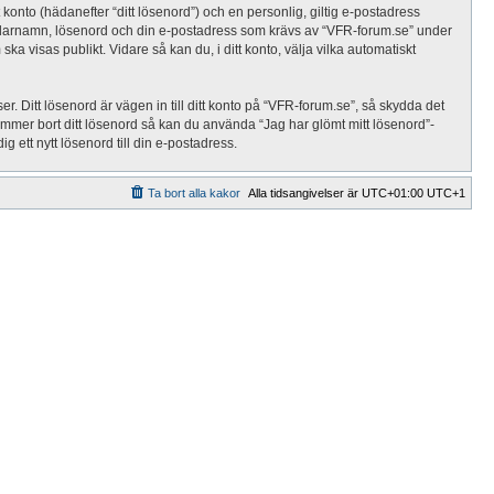
 konto (hädanefter “ditt lösenord”) och en personlig, giltig e-postadress
nvändarnamn, lösenord och din e-postadress som krävs av “VFR-forum.se” under
ska visas publikt. Vidare så kan du, i ditt konto, välja vilka automatiskt
. Ditt lösenord är vägen in till ditt konto på “VFR-forum.se”, så skydda det
mmer bort ditt lösenord så kan du använda “Jag har glömt mitt lösenord”-
tt nytt lösenord till din e-postadress.
Ta bort alla kakor
Alla tidsangivelser är UTC+01:00 UTC+1