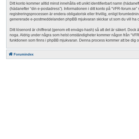
Ditt konto kommer alltid minst innehålla ett unikt identifierbart namn (hädanef
(hädanefter “din e-postadress”). Informationen i ditt konto på “VFR-forum.se
registreringsprocessen är endera obligatorisk eller frivillig, enligt forumledni
genererade e-postmeddelanden phpBB mjukvaran skickar ut som du vill ha o
Ditt lösenord är chiffrerat (genom ett envägs-hash) så att det är säkert. Dock
noga. Aldrig under några som helst omständigheter kommer någon från “VFR-for
funktionen som finns i phpBB mjukvaran. Denna process kommer att be dig om
Forumindex