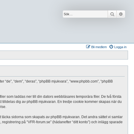
Sök
Avanc
Bli medlem
Logga in
nefter “de”, “dem”, “deras”, “phpBB mjukvara”, “www.phpbb.com”, “phpBB
ler som laddas ner till din dators webbläsares temporära filer. De två första
kt tilldelas dig av phpBB mjukvaran. En tredje cookie kommer skapas när du
lse.
t täcka sidorna som skapats av phpBB mjukvaran. Det andra sättet vi samlar
, registrering på “VFR-forum.se” (hädanefter “ditt konto”) och inlägg sparade