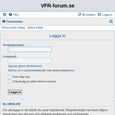
VFR-forum.se
FAQ
Bli medlem
Logga in
S
Forumindex
Obesvarade inlägg
Aktiva trådar
ö
k
Logga in
Användarnamn:
Lösenord:
Jag har glömt mitt lösenord.
Skicka om e-postmeddelandet med aktiveringslänken.
Kom ihåg mig
Dölj att jag är online denna session.
BLI MEDLEM
För att logga in så måste du vara registrerad. Registreringen tar bara någon
minut men ger dig nya och utökade funktioner och möjligheter.