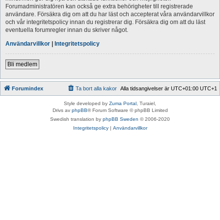
Forumadministratören kan också ge extra behörigheter till registrerade
användare. Försäkra dig om att du har läst och accepterat våra användarvillkor
och vår integritetspolicy innan du registrerar dig. Försäkra dig om att du läst
eventuella forumregler innan du skriver något.
Användarvillkor
|
Integritetspolicy
Bli medlem
Forumindex
Ta bort alla kakor
Alla tidsangivelser är UTC+01:00 UTC+1
Style developed by
Zuma Portal
, Turaiel,
Drivs av
phpBB
® Forum Software © phpBB Limited
Swedish translation by
phpBB Sweden
© 2006-2020
Integritetspolicy
|
Användarvillkor