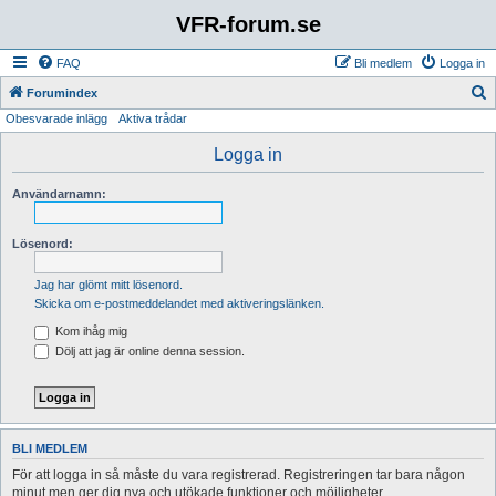
VFR-forum.se
FAQ
Bli medlem
Logga in
S
Forumindex
Obesvarade inlägg
Aktiva trådar
ö
k
Logga in
Användarnamn:
Lösenord:
Jag har glömt mitt lösenord.
Skicka om e-postmeddelandet med aktiveringslänken.
Kom ihåg mig
Dölj att jag är online denna session.
BLI MEDLEM
För att logga in så måste du vara registrerad. Registreringen tar bara någon
minut men ger dig nya och utökade funktioner och möjligheter.