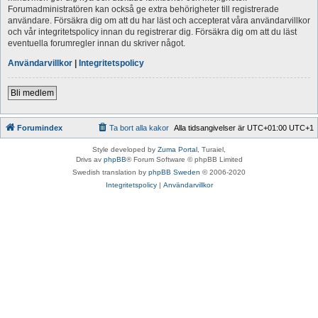
Forumadministratören kan också ge extra behörigheter till registrerade
användare. Försäkra dig om att du har läst och accepterat våra användarvillkor
och vår integritetspolicy innan du registrerar dig. Försäkra dig om att du läst
eventuella forumregler innan du skriver något.
Användarvillkor
|
Integritetspolicy
Bli medlem
Forumindex
Ta bort alla kakor
Alla tidsangivelser är UTC+01:00 UTC+1
Style developed by
Zuma Portal
, Turaiel,
Drivs av
phpBB
® Forum Software © phpBB Limited
Swedish translation by
phpBB Sweden
© 2006-2020
Integritetspolicy
|
Användarvillkor