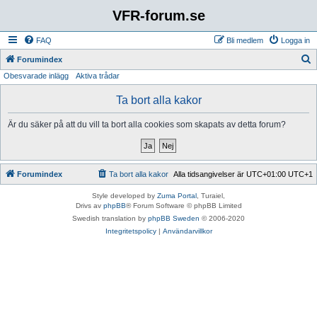
VFR-forum.se
FAQ
Bli medlem
Logga in
S
Forumindex
Obesvarade inlägg
Aktiva trådar
ö
k
Ta bort alla kakor
Är du säker på att du vill ta bort alla cookies som skapats av detta forum?
Forumindex
Ta bort alla kakor
Alla tidsangivelser är UTC+01:00 UTC+1
Style developed by
Zuma Portal
, Turaiel,
Drivs av
phpBB
® Forum Software © phpBB Limited
Swedish translation by
phpBB Sweden
© 2006-2020
Integritetspolicy
|
Användarvillkor