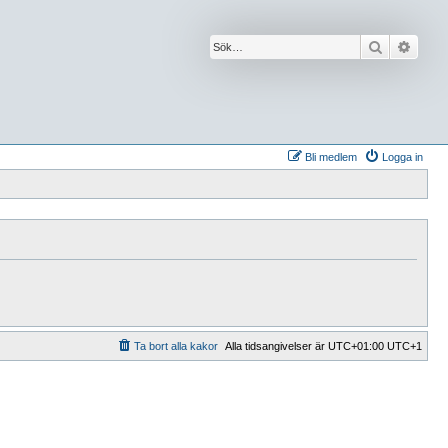
Sök
Avanc
Bli medlem
Logga in
Ta bort alla kakor
Alla tidsangivelser är UTC+01:00 UTC+1