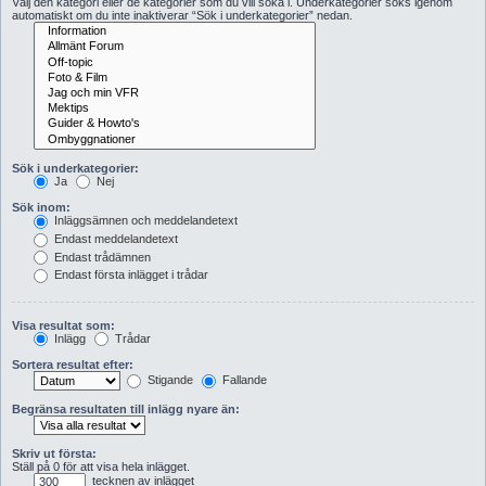
Välj den kategori eller de kategorier som du vill söka i. Underkategorier söks igenom
automatiskt om du inte inaktiverar “Sök i underkategorier” nedan.
Sök i underkategorier:
Ja
Nej
Sök inom:
Inläggsämnen och meddelandetext
Endast meddelandetext
Endast trådämnen
Endast första inlägget i trådar
Visa resultat som:
Inlägg
Trådar
Sortera resultat efter:
Stigande
Fallande
Begränsa resultaten till inlägg nyare än:
Skriv ut första:
Ställ på 0 för att visa hela inlägget.
tecknen av inlägget