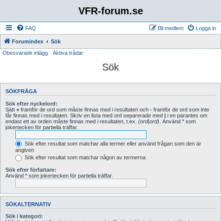
VFR-forum.se
FAQ
Bli medlem
Logga in
Forumindex
Sök
Obesvarade inlägg
Aktiva trådar
Sök
SÖKFRÅGA
Sök efter nyckelord:
Sätt
+
framför de ord som måste finnas med i resultaten och
-
framför de ord som inte
får finnas med i resultaten. Skriv en lista med ord separerade med
|
i en parantes om
endast ett av orden måste finnas med i resultaten, t.ex.
(ord|ord)
. Använd * som
jokertecken för partiella träffar.
Sök efter resultat som matchar alla termer eller använd frågan som den är
angiven
Sök efter resultat som matchar någon av termerna
Sök efter författare:
Använd * som jokertecken för partiella träffar.
SÖKALTERNATIV
Sök i kategori: