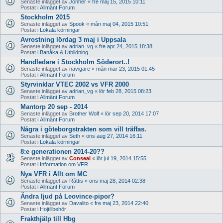
Senaste inlägget av
Jonher
«
fre maj 15, 2015 10:11
Postat i
Allmänt Forum
Stockholm 2015
Senaste inlägget av
Spook
«
mån maj 04, 2015 10:51
Postat i
Lokala körningar
Avrostning lördag 3 maj i Uppsala
Senaste inlägget av
adrian_vg
«
fre apr 24, 2015 18:38
Postat i
Banåka & Utbildning
Handledare i Stockholm Söderort..!
Senaste inlägget av
navigare
«
mån mar 23, 2015 01:45
Postat i
Allmänt Forum
Styrvinklar VTEC 2002 vs VFR 2000
Senaste inlägget av
adrian_vg
«
lör feb 28, 2015 08:23
Postat i
Allmänt Forum
Mantorp 20 sep - 2014
Senaste inlägget av
Brother Wolf
«
lör sep 20, 2014 17:07
Postat i
Allmänt Forum
Några i göteborgstrakten som vill träffas.
Senaste inlägget av
Seth
«
ons aug 27, 2014 16:11
Postat i
Lokala körningar
8:e generationen 2014-20??
Senaste inlägget av
Conseal
«
lör jul 19, 2014 15:55
Postat i
Information om VFR
Nya VFR i Allt om MC
Senaste inlägget av
Råttis
«
ons maj 28, 2014 02:38
Postat i
Allmänt Forum
Ändra ljud på Leovince-pipor?
Senaste inlägget av
Davalito
«
fre maj 23, 2014 22:40
Postat i
Hojtillbehör
Frakthjälp till Hbg