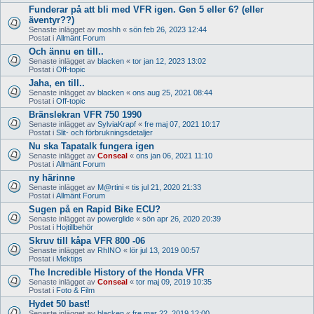
Funderar på att bli med VFR igen. Gen 5 eller 6? (eller
äventyr??)
Senaste inlägget av
moshh
«
sön feb 26, 2023 12:44
Postat i
Allmänt Forum
Och ännu en till..
Senaste inlägget av
blacken
«
tor jan 12, 2023 13:02
Postat i
Off-topic
Jaha, en till..
Senaste inlägget av
blacken
«
ons aug 25, 2021 08:44
Postat i
Off-topic
Bränslekran VFR 750 1990
Senaste inlägget av
SylviaKrapf
«
fre maj 07, 2021 10:17
Postat i
Slit- och förbrukningsdetaljer
Nu ska Tapatalk fungera igen
Senaste inlägget av
Conseal
«
ons jan 06, 2021 11:10
Postat i
Allmänt Forum
ny härinne
Senaste inlägget av
M@rtini
«
tis jul 21, 2020 21:33
Postat i
Allmänt Forum
Sugen på en Rapid Bike ECU?
Senaste inlägget av
powerglide
«
sön apr 26, 2020 20:39
Postat i
Hojtillbehör
Skruv till kåpa VFR 800 -06
Senaste inlägget av
RhINO
«
lör jul 13, 2019 00:57
Postat i
Mektips
The Incredible History of the Honda VFR
Senaste inlägget av
Conseal
«
tor maj 09, 2019 10:35
Postat i
Foto & Film
Hydet 50 bast!
Senaste inlägget av
blacken
«
fre mar 22, 2019 12:00