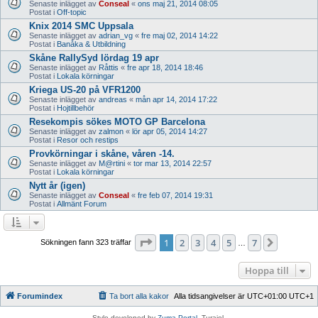
Senaste inlägget av
Conseal
«
ons maj 21, 2014 08:05
Postat i
Off-topic
Knix 2014 SMC Uppsala
Senaste inlägget av
adrian_vg
«
fre maj 02, 2014 14:22
Postat i
Banåka & Utbildning
Skåne RallySyd lördag 19 apr
Senaste inlägget av
Råttis
«
fre apr 18, 2014 18:46
Postat i
Lokala körningar
Kriega US-20 på VFR1200
Senaste inlägget av
andreas
«
mån apr 14, 2014 17:22
Postat i
Hojtillbehör
Resekompis sökes MOTO GP Barcelona
Senaste inlägget av
zalmon
«
lör apr 05, 2014 14:27
Postat i
Resor och restips
Provkörningar i skåne, våren -14.
Senaste inlägget av
M@rtini
«
tor mar 13, 2014 22:57
Postat i
Lokala körningar
Nytt år (igen)
Senaste inlägget av
Conseal
«
fre feb 07, 2014 19:31
Postat i
Allmänt Forum
Sida
1
av
7
1
2
3
4
5
7
Nästa
Sökningen fann 323 träffar
…
Hoppa till
Forumindex
Ta bort alla kakor
Alla tidsangivelser är UTC+01:00 UTC+1
Style developed by
Zuma Portal
, Turaiel,