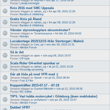
Senaste inlägget av
M@rtini
«
ons apr 27, 2016 09:08
Postat i
Lokala körningar
Knix 2016 med SMC Uppsala
Senaste inlägget av
adrian_vg
«
fre apr 08, 2016 12:28
Postat i
Banåka & Utbildning
Gratis Knix på Åland
Senaste inlägget av
adrian_vg
«
fre apr 08, 2016 12:26
Postat i
Banåka & Utbildning
Vänster styromkopplare skruvmönster?
Senaste inlägget av
Tyrannosaurus
«
fre feb 19, 2016 04:03
Postat i
Mektips
Luciakortege 2015/12/15 ifrån Stortorget i Malmö
Senaste inlägget av
Line_up
«
ons dec 09, 2015 21:31
Postat i
Allmänt Forum
Så är det
Senaste inlägget av
apex
«
sön aug 09, 2015 19:07
Postat i
Off-topic
Scala Rider G4-enhet spunkar ur
Senaste inlägget av
adrian_vg
«
tis jul 21, 2015 14:25
Postat i
Personlig utrustning
Går att löda på med VFR med :)
Senaste inlägget av
Spook
«
tor jul 16, 2015 08:44
Postat i
Foto & Film
Kopparträffen 2015-07-17 - -07-19
Senaste inlägget av
Gunnel Wikholm
«
sön jul 12, 2015 09:26
Postat i
MC-träffar
TIPS: Vart tvätta motorcykel i Göteborg (även meklokaler)
Senaste inlägget av
profylaxen
«
sön jun 28, 2015 10:57
Postat i
Allmänt Forum
Dubbel VFR?