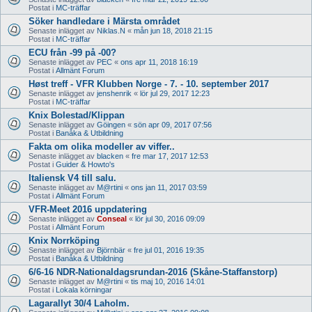
Postat i
MC-träffar
Söker handledare i Märsta området
Senaste inlägget av
Niklas.N
«
mån jun 18, 2018 21:15
Postat i
MC-träffar
ECU från -99 på -00?
Senaste inlägget av
PEC
«
ons apr 11, 2018 16:19
Postat i
Allmänt Forum
Høst treff - VFR Klubben Norge - 7. - 10. september 2017
Senaste inlägget av
jenshenrik
«
lör jul 29, 2017 12:23
Postat i
MC-träffar
Knix Bolestad/Klippan
Senaste inlägget av
Göingen
«
sön apr 09, 2017 07:56
Postat i
Banåka & Utbildning
Fakta om olika modeller av viffer..
Senaste inlägget av
blacken
«
fre mar 17, 2017 12:53
Postat i
Guider & Howto's
Italiensk V4 till salu.
Senaste inlägget av
M@rtini
«
ons jan 11, 2017 03:59
Postat i
Allmänt Forum
VFR-Meet 2016 uppdatering
Senaste inlägget av
Conseal
«
lör jul 30, 2016 09:09
Postat i
Allmänt Forum
Knix Norrköping
Senaste inlägget av
Björnbär
«
fre jul 01, 2016 19:35
Postat i
Banåka & Utbildning
6/6-16 NDR-Nationaldagsrundan-2016 (Skåne-Staffanstorp)
Senaste inlägget av
M@rtini
«
tis maj 10, 2016 14:01
Postat i
Lokala körningar
Lagarallyt 30/4 Laholm.