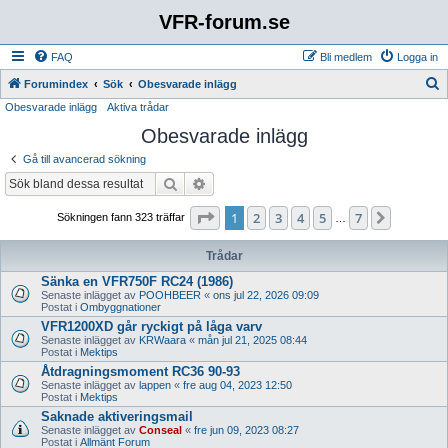
VFR-forum.se
FAQ
Bli medlem
Logga in
S
Forumindex
Sök
Obesvarade inlägg
Obesvarade inlägg
Aktiva trådar
ö
Obesvarade inlägg
k
Gå till avancerad sökning
Sök
Avancerad sökning
Sida
1
av
7
1
2
3
4
5
7
Nästa
Sökningen fann 323 träffar
…
Trådar
Sänka en VFR750F RC24 (1986)
Senaste inlägget av
POOHBEER
«
ons jul 22, 2026 09:09
Postat i
Ombyggnationer
VFR1200XD går ryckigt på låga varv
Senaste inlägget av
KRWaara
«
mån jul 21, 2025 08:44
Postat i
Mektips
Åtdragningsmoment RC36 90-93
Senaste inlägget av
lappen
«
fre aug 04, 2023 12:50
Postat i
Mektips
Saknade aktiveringsmail
Senaste inlägget av
Conseal
«
fre jun 09, 2023 08:27
Postat i
Allmänt Forum