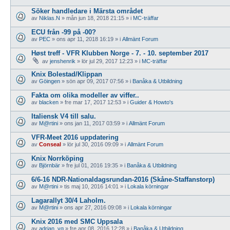
Söker handledare i Märsta området
av
Niklas.N
»
mån jun 18, 2018 21:15
» i
MC-träffar
ECU från -99 på -00?
av
PEC
»
ons apr 11, 2018 16:19
» i
Allmänt Forum
Høst treff - VFR Klubben Norge - 7. - 10. september 2017
av
jenshenrik
»
lör jul 29, 2017 12:23
» i
MC-träffar
Knix Bolestad/Klippan
av
Göingen
»
sön apr 09, 2017 07:56
» i
Banåka & Utbildning
Fakta om olika modeller av viffer..
av
blacken
»
fre mar 17, 2017 12:53
» i
Guider & Howto's
Italiensk V4 till salu.
av
M@rtini
»
ons jan 11, 2017 03:59
» i
Allmänt Forum
VFR-Meet 2016 uppdatering
av
Conseal
»
lör jul 30, 2016 09:09
» i
Allmänt Forum
Knix Norrköping
av
Björnbär
»
fre jul 01, 2016 19:35
» i
Banåka & Utbildning
6/6-16 NDR-Nationaldagsrundan-2016 (Skåne-Staffanstorp)
av
M@rtini
»
tis maj 10, 2016 14:01
» i
Lokala körningar
Lagarallyt 30/4 Laholm.
av
M@rtini
»
ons apr 27, 2016 09:08
» i
Lokala körningar
Knix 2016 med SMC Uppsala
av
adrian_vg
»
fre apr 08, 2016 12:28
» i
Banåka & Utbildning