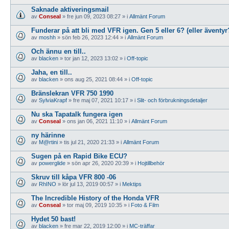
Saknade aktiveringsmail
av
Conseal
»
fre jun 09, 2023 08:27
» i
Allmänt Forum
Funderar på att bli med VFR igen. Gen 5 eller 6? (eller äventyr
av
moshh
»
sön feb 26, 2023 12:44
» i
Allmänt Forum
Och ännu en till..
av
blacken
»
tor jan 12, 2023 13:02
» i
Off-topic
Jaha, en till..
av
blacken
»
ons aug 25, 2021 08:44
» i
Off-topic
Bränslekran VFR 750 1990
av
SylviaKrapf
»
fre maj 07, 2021 10:17
» i
Slit- och förbrukningsdetaljer
Nu ska Tapatalk fungera igen
av
Conseal
»
ons jan 06, 2021 11:10
» i
Allmänt Forum
ny härinne
av
M@rtini
»
tis jul 21, 2020 21:33
» i
Allmänt Forum
Sugen på en Rapid Bike ECU?
av
powerglide
»
sön apr 26, 2020 20:39
» i
Hojtillbehör
Skruv till kåpa VFR 800 -06
av
RhINO
»
lör jul 13, 2019 00:57
» i
Mektips
The Incredible History of the Honda VFR
av
Conseal
»
tor maj 09, 2019 10:35
» i
Foto & Film
Hydet 50 bast!
av
blacken
»
fre mar 22, 2019 12:00
» i
MC-träffar