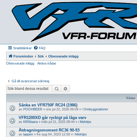
Snabblänkar
FAQ
Forumindex
Sök
Obesvarade inlägg
Obesvarade inlägg
Aktiva trådar
Gå till avancerad sökning
Sök
Avancerad sökning
Trådar
Sänka en VFR750F RC24 (1986)
av
POOHBEER
»
ons jul 22, 2026 09:09
» i
Ombyggnationer
VFR1200XD går ryckigt på låga varv
av
KRWaara
»
mån jul 21, 2025 08:44
» i
Mektips
Åtdragningsmoment RC36 90-93
av
lappen
»
fre aug 04, 2023 12:50
» i
Mektips