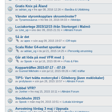
Gratis Knix på Åland
av
adrian_vg
»
fre apr 08, 2016 12:26
» i
Banåka & Utbildning
Vänster styromkopplare skruvmönster?
av
Tyrannosaurus
»
fre feb 19, 2016 04:03
» i
Mektips
Luciakortege 2015/12/15 ifrån Stortorget i Malmö
av
Line_up
»
ons dec 09, 2015 21:31
» i
Allmänt Forum
Så är det
av
apex
»
sön aug 09, 2015 19:07
» i
Off-topic
Scala Rider G4-enhet spunkar ur
av
adrian_vg
»
tis jul 21, 2015 14:25
» i
Personlig utrustning
Går att löda på med VFR med :)
av
Spook
»
tor jul 16, 2015 08:44
» i
Foto & Film
Kopparträffen 2015-07-17 - -07-19
av
Gunnel Wikholm
»
sön jul 12, 2015 09:26
» i
MC-träffar
TIPS: Vart tvätta motorcykel i Göteborg (även meklokaler)
av
profylaxen
»
sön jun 28, 2015 10:57
» i
Allmänt Forum
Dubbel VFR?
av
Jonher
»
fre maj 15, 2015 10:11
» i
Allmänt Forum
Stockholm 2015
av
Spook
»
mån maj 04, 2015 10:51
» i
Lokala körningar
Avrostning lördag 3 maj i Uppsala
av
adrian_vg
»
fre apr 24, 2015 18:38
» i
Banåka & Utbildning