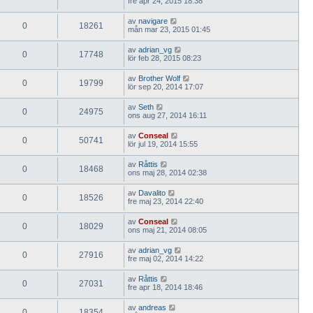
fre apr 24, 2015 18:38
av
navigare
0
18261
mån mar 23, 2015 01:45
av
adrian_vg
0
17748
lör feb 28, 2015 08:23
av
Brother Wolf
0
19799
lör sep 20, 2014 17:07
av
Seth
0
24975
ons aug 27, 2014 16:11
av
Conseal
0
50741
lör jul 19, 2014 15:55
av
Råttis
0
18468
ons maj 28, 2014 02:38
av
Davalito
0
18526
fre maj 23, 2014 22:40
av
Conseal
0
18029
ons maj 21, 2014 08:05
av
adrian_vg
0
27916
fre maj 02, 2014 14:22
av
Råttis
0
27031
fre apr 18, 2014 18:46
av
andreas
0
18354