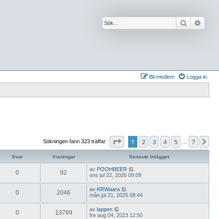
Sök
Avanc
Bli medlem
Logga in
Sida
1
av
7
1
2
3
4
5
7
Nä
Sökningen fann 323 träffar
…
Svar
Visningar
Senaste inlägget
av
POOHBEER
0
92
ons jul 22, 2026 09:09
av
KRWaara
0
2046
mån jul 21, 2025 08:44
av
lappen
0
13789
fre aug 04, 2023 12:50