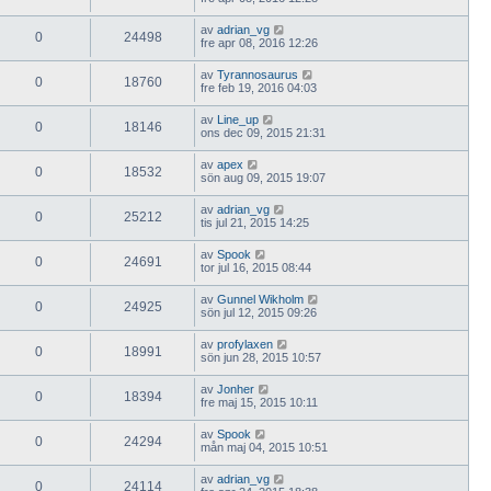
av
adrian_vg
0
24498
fre apr 08, 2016 12:26
av
Tyrannosaurus
0
18760
fre feb 19, 2016 04:03
av
Line_up
0
18146
ons dec 09, 2015 21:31
av
apex
0
18532
sön aug 09, 2015 19:07
av
adrian_vg
0
25212
tis jul 21, 2015 14:25
av
Spook
0
24691
tor jul 16, 2015 08:44
av
Gunnel Wikholm
0
24925
sön jul 12, 2015 09:26
av
profylaxen
0
18991
sön jun 28, 2015 10:57
av
Jonher
0
18394
fre maj 15, 2015 10:11
av
Spook
0
24294
mån maj 04, 2015 10:51
av
adrian_vg
0
24114