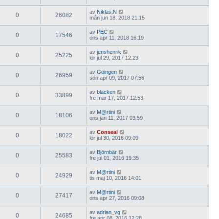
av
Niklas.N
0
26082
mån jun 18, 2018 21:15
av
PEC
0
17546
ons apr 11, 2018 16:19
av
jenshenrik
0
25225
lör jul 29, 2017 12:23
av
Göingen
0
26959
sön apr 09, 2017 07:56
av
blacken
0
33899
fre mar 17, 2017 12:53
av
M@rtini
0
18106
ons jan 11, 2017 03:59
av
Conseal
0
18022
lör jul 30, 2016 09:09
av
Björnbär
0
25583
fre jul 01, 2016 19:35
av
M@rtini
0
24929
tis maj 10, 2016 14:01
av
M@rtini
0
27417
ons apr 27, 2016 09:08
av
adrian_vg
0
24685
fre apr 08, 2016 12:28