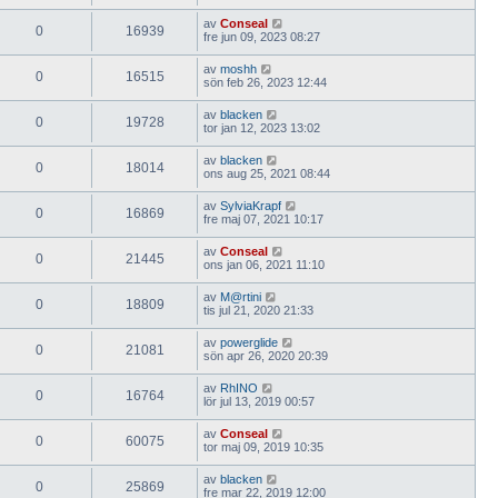
av
Conseal
0
16939
fre jun 09, 2023 08:27
av
moshh
0
16515
sön feb 26, 2023 12:44
av
blacken
0
19728
tor jan 12, 2023 13:02
av
blacken
0
18014
ons aug 25, 2021 08:44
av
SylviaKrapf
0
16869
fre maj 07, 2021 10:17
av
Conseal
0
21445
ons jan 06, 2021 11:10
av
M@rtini
0
18809
tis jul 21, 2020 21:33
av
powerglide
0
21081
sön apr 26, 2020 20:39
av
RhINO
0
16764
lör jul 13, 2019 00:57
av
Conseal
0
60075
tor maj 09, 2019 10:35
av
blacken
0
25869
fre mar 22, 2019 12:00