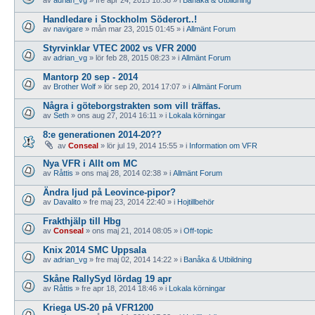
Handledare i Stockholm Söderort..!
av
navigare
»
mån mar 23, 2015 01:45
» i
Allmänt Forum
Styrvinklar VTEC 2002 vs VFR 2000
av
adrian_vg
»
lör feb 28, 2015 08:23
» i
Allmänt Forum
Mantorp 20 sep - 2014
av
Brother Wolf
»
lör sep 20, 2014 17:07
» i
Allmänt Forum
Några i göteborgstrakten som vill träffas.
av
Seth
»
ons aug 27, 2014 16:11
» i
Lokala körningar
8:e generationen 2014-20??
av
Conseal
»
lör jul 19, 2014 15:55
» i
Information om VFR
Nya VFR i Allt om MC
av
Råttis
»
ons maj 28, 2014 02:38
» i
Allmänt Forum
Ändra ljud på Leovince-pipor?
av
Davalito
»
fre maj 23, 2014 22:40
» i
Hojtillbehör
Frakthjälp till Hbg
av
Conseal
»
ons maj 21, 2014 08:05
» i
Off-topic
Knix 2014 SMC Uppsala
av
adrian_vg
»
fre maj 02, 2014 14:22
» i
Banåka & Utbildning
Skåne RallySyd lördag 19 apr
av
Råttis
»
fre apr 18, 2014 18:46
» i
Lokala körningar
Kriega US-20 på VFR1200