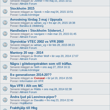
Senaste inlägget av
Jonher
«
fre maj 15, 2015 10:11
Postat i
Allmänt Forum
Stockholm 2015
Senaste inlägget av
Spook
«
mån maj 04, 2015 10:51
Postat i
Lokala körningar
Avrostning lördag 3 maj i Uppsala
Senaste inlägget av
adrian_vg
«
fre apr 24, 2015 18:38
Postat i
Banåka & Utbildning
Handledare i Stockholm Söderort..!
Senaste inlägget av
navigare
«
mån mar 23, 2015 01:45
Postat i
Allmänt Forum
Styrvinklar VTEC 2002 vs VFR 2000
Senaste inlägget av
adrian_vg
«
lör feb 28, 2015 08:23
Postat i
Allmänt Forum
Mantorp 20 sep - 2014
Senaste inlägget av
Brother Wolf
«
lör sep 20, 2014 17:07
Postat i
Allmänt Forum
Några i göteborgstrakten som vill träffas.
Senaste inlägget av
Seth
«
ons aug 27, 2014 16:11
Postat i
Lokala körningar
8:e generationen 2014-20??
Senaste inlägget av
Conseal
«
lör jul 19, 2014 15:55
Postat i
Information om VFR
Nya VFR i Allt om MC
Senaste inlägget av
Råttis
«
ons maj 28, 2014 02:38
Postat i
Allmänt Forum
Ändra ljud på Leovince-pipor?
Senaste inlägget av
Davalito
«
fre maj 23, 2014 22:40
Postat i
Hojtillbehör
Frakthjälp till Hbg