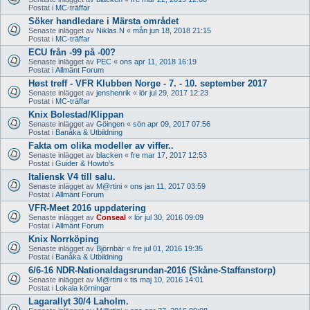
Postat i
MC-träffar
Söker handledare i Märsta området
Senaste inlägget av
Niklas.N
«
mån jun 18, 2018 21:15
Postat i
MC-träffar
ECU från -99 på -00?
Senaste inlägget av
PEC
«
ons apr 11, 2018 16:19
Postat i
Allmänt Forum
Høst treff - VFR Klubben Norge - 7. - 10. september 2017
Senaste inlägget av
jenshenrik
«
lör jul 29, 2017 12:23
Postat i
MC-träffar
Knix Bolestad/Klippan
Senaste inlägget av
Göingen
«
sön apr 09, 2017 07:56
Postat i
Banåka & Utbildning
Fakta om olika modeller av viffer..
Senaste inlägget av
blacken
«
fre mar 17, 2017 12:53
Postat i
Guider & Howto's
Italiensk V4 till salu.
Senaste inlägget av
M@rtini
«
ons jan 11, 2017 03:59
Postat i
Allmänt Forum
VFR-Meet 2016 uppdatering
Senaste inlägget av
Conseal
«
lör jul 30, 2016 09:09
Postat i
Allmänt Forum
Knix Norrköping
Senaste inlägget av
Björnbär
«
fre jul 01, 2016 19:35
Postat i
Banåka & Utbildning
6/6-16 NDR-Nationaldagsrundan-2016 (Skåne-Staffanstorp)
Senaste inlägget av
M@rtini
«
tis maj 10, 2016 14:01
Postat i
Lokala körningar
Lagarallyt 30/4 Laholm.