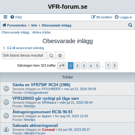
VFR-forum.se
FAQ
Bli medlem
Logga in
S
Forumindex
Sök
Obesvarade inlägg
Obesvarade inlägg
Aktiva trådar
ö
Obesvarade inlägg
k
Gå till avancerad sökning
Sök
Avancerad sökning
Sida
1
av
7
1
2
3
4
5
7
Nästa
Sökningen fann 323 träffar
…
Trådar
Sänka en VFR750F RC24 (1986)
Senaste inlägget av
POOHBEER
«
ons jul 22, 2026 09:09
Postat i
Ombyggnationer
VFR1200XD går ryckigt på låga varv
Senaste inlägget av
KRWaara
«
mån jul 21, 2025 08:44
Postat i
Mektips
Åtdragningsmoment RC36 90-93
Senaste inlägget av
lappen
«
fre aug 04, 2023 12:50
Postat i
Mektips
Saknade aktiveringsmail
Senaste inlägget av
Conseal
«
fre jun 09, 2023 08:27
Postat i
Allmänt Forum