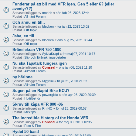
Funderar på att bli med VFR igen. Gen 5 eller 6? (eller
äventyr??)
Senaste inlägget av
moshh
«
sön feb 26, 2023 12:44
Postat i
Allmänt Forum
Och ännu en till..
Senaste inlägget av
blacken
«
tor jan 12, 2023 13:02
Postat i
Off-topic
Jaha, en till..
Senaste inlägget av
blacken
«
ons aug 25, 2021 08:44
Postat i
Off-topic
Bränslekran VFR 750 1990
Senaste inlägget av
SylviaKrapf
«
fre maj 07, 2021 10:17
Postat i
Slit- och förbrukningsdetaljer
Nu ska Tapatalk fungera igen
Senaste inlägget av
Conseal
«
ons jan 06, 2021 11:10
Postat i
Allmänt Forum
ny härinne
Senaste inlägget av
M@rtini
«
tis jul 21, 2020 21:33
Postat i
Allmänt Forum
Sugen på en Rapid Bike ECU?
Senaste inlägget av
powerglide
«
sön apr 26, 2020 20:39
Postat i
Hojtillbehör
Skruv till kåpa VFR 800 -06
Senaste inlägget av
RhINO
«
lör jul 13, 2019 00:57
Postat i
Mektips
The Incredible History of the Honda VFR
Senaste inlägget av
Conseal
«
tor maj 09, 2019 10:35
Postat i
Foto & Film
Hydet 50 bast!
Senaste inlägget av
blacken
«
fre mar 22, 2019 12:00