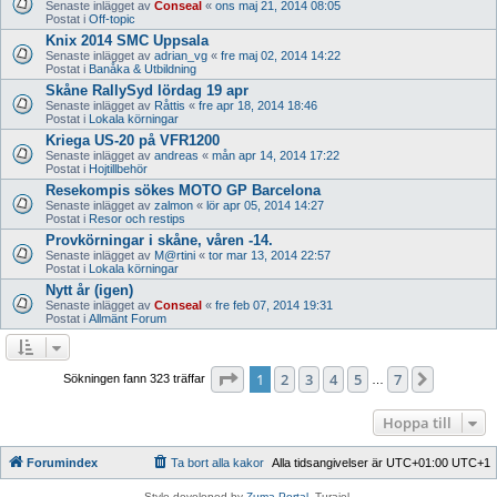
Senaste inlägget av
Conseal
«
ons maj 21, 2014 08:05
Postat i
Off-topic
Knix 2014 SMC Uppsala
Senaste inlägget av
adrian_vg
«
fre maj 02, 2014 14:22
Postat i
Banåka & Utbildning
Skåne RallySyd lördag 19 apr
Senaste inlägget av
Råttis
«
fre apr 18, 2014 18:46
Postat i
Lokala körningar
Kriega US-20 på VFR1200
Senaste inlägget av
andreas
«
mån apr 14, 2014 17:22
Postat i
Hojtillbehör
Resekompis sökes MOTO GP Barcelona
Senaste inlägget av
zalmon
«
lör apr 05, 2014 14:27
Postat i
Resor och restips
Provkörningar i skåne, våren -14.
Senaste inlägget av
M@rtini
«
tor mar 13, 2014 22:57
Postat i
Lokala körningar
Nytt år (igen)
Senaste inlägget av
Conseal
«
fre feb 07, 2014 19:31
Postat i
Allmänt Forum
Sida
1
av
7
1
2
3
4
5
7
Nästa
Sökningen fann 323 träffar
…
Hoppa till
Forumindex
Ta bort alla kakor
Alla tidsangivelser är UTC+01:00 UTC+1
Style developed by
Zuma Portal
, Turaiel,