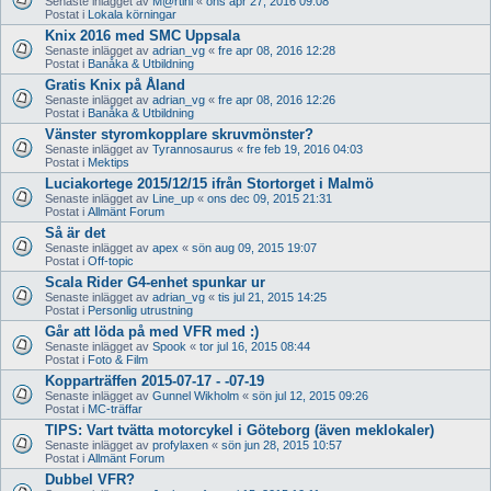
Senaste inlägget av
M@rtini
«
ons apr 27, 2016 09:08
Postat i
Lokala körningar
Knix 2016 med SMC Uppsala
Senaste inlägget av
adrian_vg
«
fre apr 08, 2016 12:28
Postat i
Banåka & Utbildning
Gratis Knix på Åland
Senaste inlägget av
adrian_vg
«
fre apr 08, 2016 12:26
Postat i
Banåka & Utbildning
Vänster styromkopplare skruvmönster?
Senaste inlägget av
Tyrannosaurus
«
fre feb 19, 2016 04:03
Postat i
Mektips
Luciakortege 2015/12/15 ifrån Stortorget i Malmö
Senaste inlägget av
Line_up
«
ons dec 09, 2015 21:31
Postat i
Allmänt Forum
Så är det
Senaste inlägget av
apex
«
sön aug 09, 2015 19:07
Postat i
Off-topic
Scala Rider G4-enhet spunkar ur
Senaste inlägget av
adrian_vg
«
tis jul 21, 2015 14:25
Postat i
Personlig utrustning
Går att löda på med VFR med :)
Senaste inlägget av
Spook
«
tor jul 16, 2015 08:44
Postat i
Foto & Film
Kopparträffen 2015-07-17 - -07-19
Senaste inlägget av
Gunnel Wikholm
«
sön jul 12, 2015 09:26
Postat i
MC-träffar
TIPS: Vart tvätta motorcykel i Göteborg (även meklokaler)
Senaste inlägget av
profylaxen
«
sön jun 28, 2015 10:57
Postat i
Allmänt Forum
Dubbel VFR?