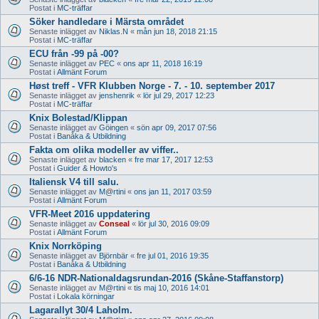
Postat i
MC-träffar
Söker handledare i Märsta området
Senaste inlägget av
Niklas.N
«
mån jun 18, 2018 21:15
Postat i
MC-träffar
ECU från -99 på -00?
Senaste inlägget av
PEC
«
ons apr 11, 2018 16:19
Postat i
Allmänt Forum
Høst treff - VFR Klubben Norge - 7. - 10. september 2017
Senaste inlägget av
jenshenrik
«
lör jul 29, 2017 12:23
Postat i
MC-träffar
Knix Bolestad/Klippan
Senaste inlägget av
Göingen
«
sön apr 09, 2017 07:56
Postat i
Banåka & Utbildning
Fakta om olika modeller av viffer..
Senaste inlägget av
blacken
«
fre mar 17, 2017 12:53
Postat i
Guider & Howto's
Italiensk V4 till salu.
Senaste inlägget av
M@rtini
«
ons jan 11, 2017 03:59
Postat i
Allmänt Forum
VFR-Meet 2016 uppdatering
Senaste inlägget av
Conseal
«
lör jul 30, 2016 09:09
Postat i
Allmänt Forum
Knix Norrköping
Senaste inlägget av
Björnbär
«
fre jul 01, 2016 19:35
Postat i
Banåka & Utbildning
6/6-16 NDR-Nationaldagsrundan-2016 (Skåne-Staffanstorp)
Senaste inlägget av
M@rtini
«
tis maj 10, 2016 14:01
Postat i
Lokala körningar
Lagarallyt 30/4 Laholm.