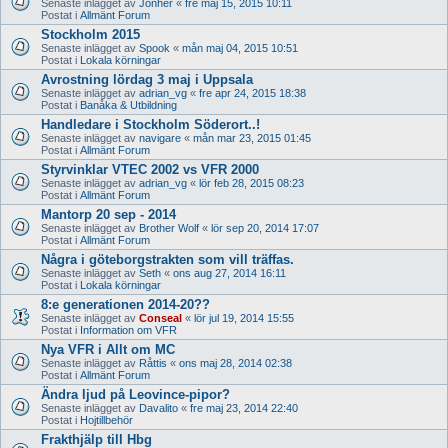
Senaste inlägget av
Jonher
«
fre maj 15, 2015 10:11
Postat i
Allmänt Forum
Stockholm 2015
Senaste inlägget av
Spook
«
mån maj 04, 2015 10:51
Postat i
Lokala körningar
Avrostning lördag 3 maj i Uppsala
Senaste inlägget av
adrian_vg
«
fre apr 24, 2015 18:38
Postat i
Banåka & Utbildning
Handledare i Stockholm Söderort..!
Senaste inlägget av
navigare
«
mån mar 23, 2015 01:45
Postat i
Allmänt Forum
Styrvinklar VTEC 2002 vs VFR 2000
Senaste inlägget av
adrian_vg
«
lör feb 28, 2015 08:23
Postat i
Allmänt Forum
Mantorp 20 sep - 2014
Senaste inlägget av
Brother Wolf
«
lör sep 20, 2014 17:07
Postat i
Allmänt Forum
Några i göteborgstrakten som vill träffas.
Senaste inlägget av
Seth
«
ons aug 27, 2014 16:11
Postat i
Lokala körningar
8:e generationen 2014-20??
Senaste inlägget av
Conseal
«
lör jul 19, 2014 15:55
Postat i
Information om VFR
Nya VFR i Allt om MC
Senaste inlägget av
Råttis
«
ons maj 28, 2014 02:38
Postat i
Allmänt Forum
Ändra ljud på Leovince-pipor?
Senaste inlägget av
Davalito
«
fre maj 23, 2014 22:40
Postat i
Hojtillbehör
Frakthjälp till Hbg