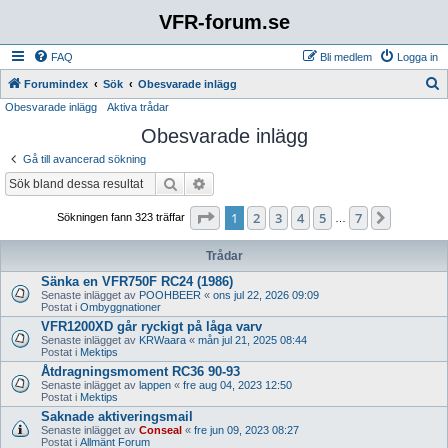
VFR-forum.se
FAQ
Bli medlem
Logga in
S
Forumindex
Sök
Obesvarade inlägg
Obesvarade inlägg
Aktiva trådar
ö
Obesvarade inlägg
k
Gå till avancerad sökning
Sök
Avancerad sökning
Sida
1
av
7
1
2
3
4
5
7
Nästa
Sökningen fann 323 träffar
…
Trådar
Sänka en VFR750F RC24 (1986)
Senaste inlägget av
POOHBEER
«
ons jul 22, 2026 09:09
Postat i
Ombyggnationer
VFR1200XD går ryckigt på låga varv
Senaste inlägget av
KRWaara
«
mån jul 21, 2025 08:44
Postat i
Mektips
Åtdragningsmoment RC36 90-93
Senaste inlägget av
lappen
«
fre aug 04, 2023 12:50
Postat i
Mektips
Saknade aktiveringsmail
Senaste inlägget av
Conseal
«
fre jun 09, 2023 08:27
Postat i
Allmänt Forum