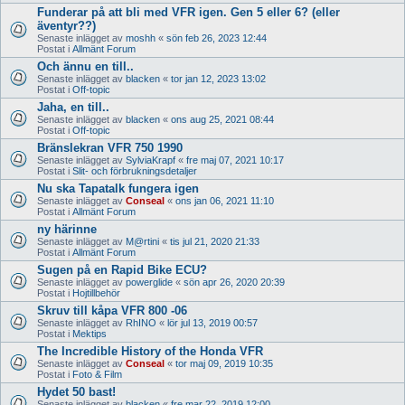
Funderar på att bli med VFR igen. Gen 5 eller 6? (eller
äventyr??)
Senaste inlägget av
moshh
«
sön feb 26, 2023 12:44
Postat i
Allmänt Forum
Och ännu en till..
Senaste inlägget av
blacken
«
tor jan 12, 2023 13:02
Postat i
Off-topic
Jaha, en till..
Senaste inlägget av
blacken
«
ons aug 25, 2021 08:44
Postat i
Off-topic
Bränslekran VFR 750 1990
Senaste inlägget av
SylviaKrapf
«
fre maj 07, 2021 10:17
Postat i
Slit- och förbrukningsdetaljer
Nu ska Tapatalk fungera igen
Senaste inlägget av
Conseal
«
ons jan 06, 2021 11:10
Postat i
Allmänt Forum
ny härinne
Senaste inlägget av
M@rtini
«
tis jul 21, 2020 21:33
Postat i
Allmänt Forum
Sugen på en Rapid Bike ECU?
Senaste inlägget av
powerglide
«
sön apr 26, 2020 20:39
Postat i
Hojtillbehör
Skruv till kåpa VFR 800 -06
Senaste inlägget av
RhINO
«
lör jul 13, 2019 00:57
Postat i
Mektips
The Incredible History of the Honda VFR
Senaste inlägget av
Conseal
«
tor maj 09, 2019 10:35
Postat i
Foto & Film
Hydet 50 bast!
Senaste inlägget av
blacken
«
fre mar 22, 2019 12:00