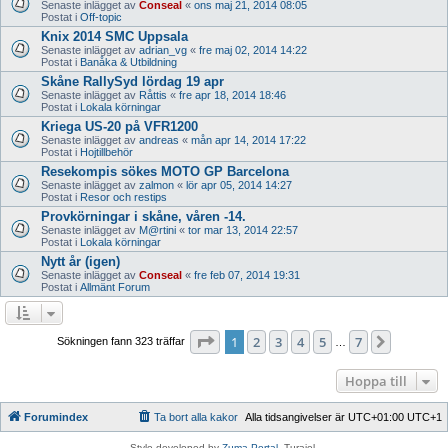
Senaste inlägget av
Conseal
«
ons maj 21, 2014 08:05
Postat i
Off-topic
Knix 2014 SMC Uppsala
Senaste inlägget av
adrian_vg
«
fre maj 02, 2014 14:22
Postat i
Banåka & Utbildning
Skåne RallySyd lördag 19 apr
Senaste inlägget av
Råttis
«
fre apr 18, 2014 18:46
Postat i
Lokala körningar
Kriega US-20 på VFR1200
Senaste inlägget av
andreas
«
mån apr 14, 2014 17:22
Postat i
Hojtillbehör
Resekompis sökes MOTO GP Barcelona
Senaste inlägget av
zalmon
«
lör apr 05, 2014 14:27
Postat i
Resor och restips
Provkörningar i skåne, våren -14.
Senaste inlägget av
M@rtini
«
tor mar 13, 2014 22:57
Postat i
Lokala körningar
Nytt år (igen)
Senaste inlägget av
Conseal
«
fre feb 07, 2014 19:31
Postat i
Allmänt Forum
Sida
1
av
7
1
2
3
4
5
7
Nästa
Sökningen fann 323 träffar
…
Hoppa till
Forumindex
Ta bort alla kakor
Alla tidsangivelser är UTC+01:00 UTC+1
Style developed by
Zuma Portal
, Turaiel,