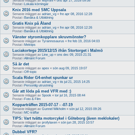
Senaste inlägget av
M@rtini
«
ons apr 27, 2016 09:08
Postat i
Lokala körningar
Knix 2016 med SMC Uppsala
Senaste inlägget av
adrian_vg
«
fre apr 08, 2016 12:28
Postat i
Banåka & Utbildning
Gratis Knix på Åland
Senaste inlägget av
adrian_vg
«
fre apr 08, 2016 12:26
Postat i
Banåka & Utbildning
Vänster styromkopplare skruvmönster?
Senaste inlägget av
Tyrannosaurus
«
fre feb 19, 2016 04:03
Postat i
Mektips
Luciakortege 2015/12/15 ifrån Stortorget i Malmö
Senaste inlägget av
Line_up
«
ons dec 09, 2015 21:31
Postat i
Allmänt Forum
Så är det
Senaste inlägget av
apex
«
sön aug 09, 2015 19:07
Postat i
Off-topic
Scala Rider G4-enhet spunkar ur
Senaste inlägget av
adrian_vg
«
tis jul 21, 2015 14:25
Postat i
Personlig utrustning
Går att löda på med VFR med :)
Senaste inlägget av
Spook
«
tor jul 16, 2015 08:44
Postat i
Foto & Film
Kopparträffen 2015-07-17 - -07-19
Senaste inlägget av
Gunnel Wikholm
«
sön jul 12, 2015 09:26
Postat i
MC-träffar
TIPS: Vart tvätta motorcykel i Göteborg (även meklokaler)
Senaste inlägget av
profylaxen
«
sön jun 28, 2015 10:57
Postat i
Allmänt Forum
Dubbel VFR?