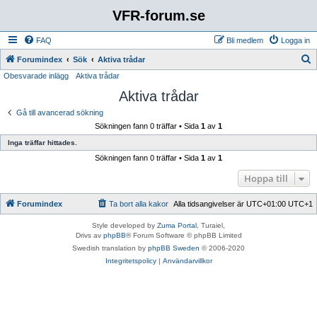
VFR-forum.se
FAQ
Bli medlem
Logga in
S
Forumindex
Sök
Aktiva trådar
Obesvarade inlägg
Aktiva trådar
ö
Aktiva trådar
k
Gå till avancerad sökning
Sökningen fann 0 träffar • Sida
1
av
1
Inga träffar hittades.
Sökningen fann 0 träffar • Sida
1
av
1
Hoppa till
Forumindex
Ta bort alla kakor
Alla tidsangivelser är UTC+01:00 UTC+1
Style developed by
Zuma Portal
, Turaiel,
Drivs av
phpBB
® Forum Software © phpBB Limited
Swedish translation by
phpBB Sweden
© 2006-2020
Integritetspolicy
|
Användarvillkor