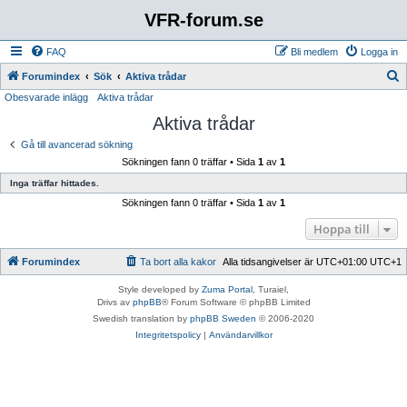
VFR-forum.se
FAQ
Bli medlem
Logga in
S
Forumindex
Sök
Aktiva trådar
Obesvarade inlägg
Aktiva trådar
ö
Aktiva trådar
k
Gå till avancerad sökning
Sökningen fann 0 träffar • Sida
1
av
1
Inga träffar hittades.
Sökningen fann 0 träffar • Sida
1
av
1
Hoppa till
Forumindex
Ta bort alla kakor
Alla tidsangivelser är UTC+01:00 UTC+1
Style developed by
Zuma Portal
, Turaiel,
Drivs av
phpBB
® Forum Software © phpBB Limited
Swedish translation by
phpBB Sweden
© 2006-2020
Integritetspolicy
|
Användarvillkor