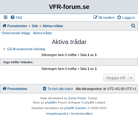
VFR-forum.se
FAQ
Bli medlem
Logga in
S
Forumindex
Sök
Aktiva trådar
Obesvarade inlägg
Aktiva trådar
ö
Aktiva trådar
k
Gå till avancerad sökning
Sökningen fann 0 träffar • Sida
1
av
1
Inga träffar hittades.
Sökningen fann 0 träffar • Sida
1
av
1
Hoppa till
Forumindex
Ta bort alla kakor
Alla tidsangivelser är UTC+01:00 UTC+1
Style developed by
Zuma Portal
, Turaiel,
Drivs av
phpBB
® Forum Software © phpBB Limited
Swedish translation by
phpBB Sweden
© 2006-2020
Integritetspolicy
|
Användarvillkor