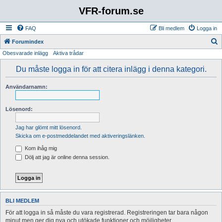
VFR-forum.se
FAQ
Bli medlem
Logga in
S
Forumindex
Obesvarade inlägg
Aktiva trådar
ö
k
Du måste logga in för att citera inlägg i denna kategori.
Användarnamn:
Lösenord:
Jag har glömt mitt lösenord.
Skicka om e-postmeddelandet med aktiveringslänken.
Kom ihåg mig
Dölj att jag är online denna session.
BLI MEDLEM
För att logga in så måste du vara registrerad. Registreringen tar bara någon
minut men ger dig nya och utökade funktioner och möjligheter.