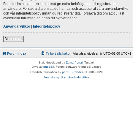
Forumadministratören kan också ge extra behörigheter till registrerade
användare. Försäkra dig om att du har läst och accepterat våra användarvillkor
och vår integritetspolicy innan du registrerar dig. Försäkra dig om att du läst
eventuella forumregler innan du skriver något.
Användarvillkor
|
Integritetspolicy
Bli medlem
Forumindex
Ta bort alla kakor
Alla tidsangivelser är UTC+01:00 UTC+1
Style developed by
Zuma Portal
, Turaiel,
Drivs av
phpBB
® Forum Software © phpBB Limited
Swedish translation by
phpBB Sweden
© 2006-2020
Integritetspolicy
|
Användarvillkor