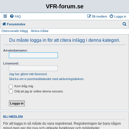
VFR-forum.se
FAQ
Bli medlem
Logga in
S
Forumindex
Obesvarade inlägg
Aktiva trådar
ö
k
Du måste logga in för att citera inlägg i denna kategori.
Användarnamn:
Lösenord:
Jag har glömt mitt lösenord.
Skicka om e-postmeddelandet med aktiveringslänken.
Kom ihåg mig
Dölj att jag är online denna session.
BLI MEDLEM
För att logga in så måste du vara registrerad. Registreringen tar bara någon
minut men ger dig nya och utökade funktioner och möjligheter.