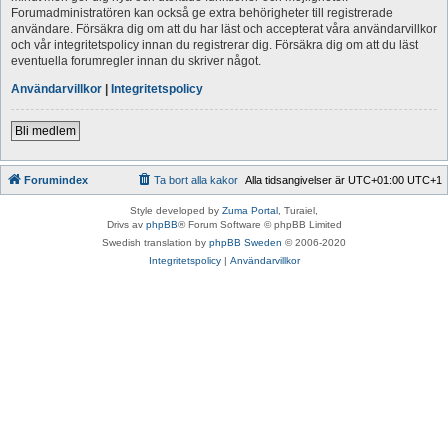
Forumadministratören kan också ge extra behörigheter till registrerade
användare. Försäkra dig om att du har läst och accepterat våra användarvillkor
och vår integritetspolicy innan du registrerar dig. Försäkra dig om att du läst
eventuella forumregler innan du skriver något.
Användarvillkor
|
Integritetspolicy
Bli medlem
Forumindex
Ta bort alla kakor
Alla tidsangivelser är UTC+01:00 UTC+1
Style developed by
Zuma Portal
, Turaiel,
Drivs av
phpBB
® Forum Software © phpBB Limited
Swedish translation by
phpBB Sweden
© 2006-2020
Integritetspolicy
|
Användarvillkor