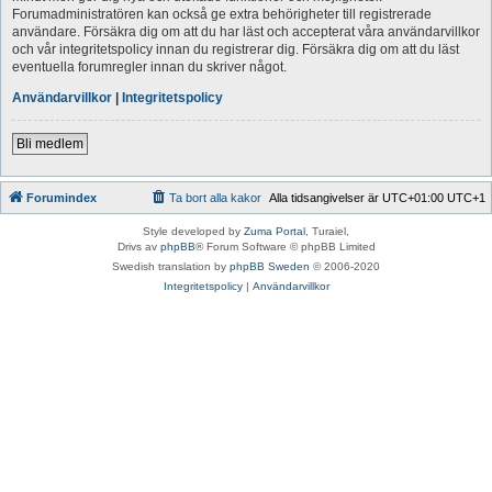
Forumadministratören kan också ge extra behörigheter till registrerade
användare. Försäkra dig om att du har läst och accepterat våra användarvillkor
och vår integritetspolicy innan du registrerar dig. Försäkra dig om att du läst
eventuella forumregler innan du skriver något.
Användarvillkor
|
Integritetspolicy
Bli medlem
Forumindex
Ta bort alla kakor
Alla tidsangivelser är UTC+01:00 UTC+1
Style developed by
Zuma Portal
, Turaiel,
Drivs av
phpBB
® Forum Software © phpBB Limited
Swedish translation by
phpBB Sweden
© 2006-2020
Integritetspolicy
|
Användarvillkor