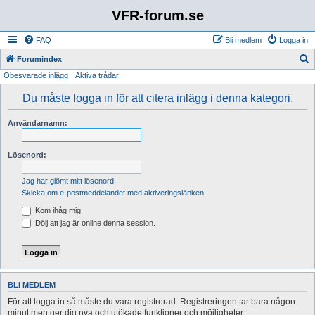
VFR-forum.se
FAQ
Bli medlem
Logga in
S
Forumindex
Obesvarade inlägg
Aktiva trådar
ö
k
Du måste logga in för att citera inlägg i denna kategori.
Användarnamn:
Lösenord:
Jag har glömt mitt lösenord.
Skicka om e-postmeddelandet med aktiveringslänken.
Kom ihåg mig
Dölj att jag är online denna session.
BLI MEDLEM
För att logga in så måste du vara registrerad. Registreringen tar bara någon
minut men ger dig nya och utökade funktioner och möjligheter.