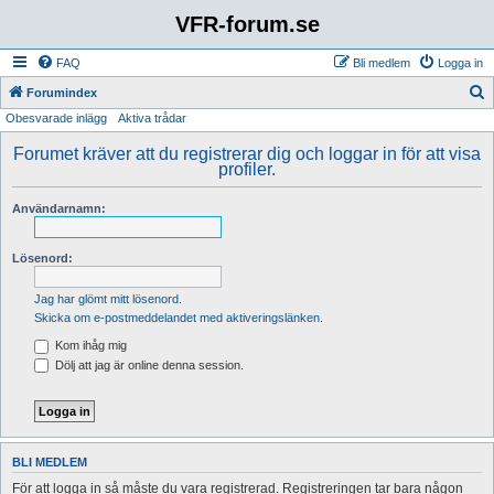
VFR-forum.se
FAQ
Bli medlem
Logga in
S
Forumindex
Obesvarade inlägg
Aktiva trådar
ö
k
Forumet kräver att du registrerar dig och loggar in för att visa
profiler.
Användarnamn:
Lösenord:
Jag har glömt mitt lösenord.
Skicka om e-postmeddelandet med aktiveringslänken.
Kom ihåg mig
Dölj att jag är online denna session.
BLI MEDLEM
För att logga in så måste du vara registrerad. Registreringen tar bara någon