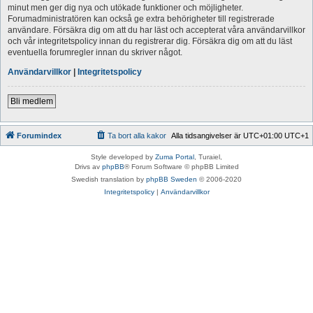
minut men ger dig nya och utökade funktioner och möjligheter.
Forumadministratören kan också ge extra behörigheter till registrerade
användare. Försäkra dig om att du har läst och accepterat våra användarvillkor
och vår integritetspolicy innan du registrerar dig. Försäkra dig om att du läst
eventuella forumregler innan du skriver något.
Användarvillkor
|
Integritetspolicy
Bli medlem
Forumindex
Ta bort alla kakor
Alla tidsangivelser är UTC+01:00 UTC+1
Style developed by
Zuma Portal
, Turaiel,
Drivs av
phpBB
® Forum Software © phpBB Limited
Swedish translation by
phpBB Sweden
© 2006-2020
Integritetspolicy
|
Användarvillkor