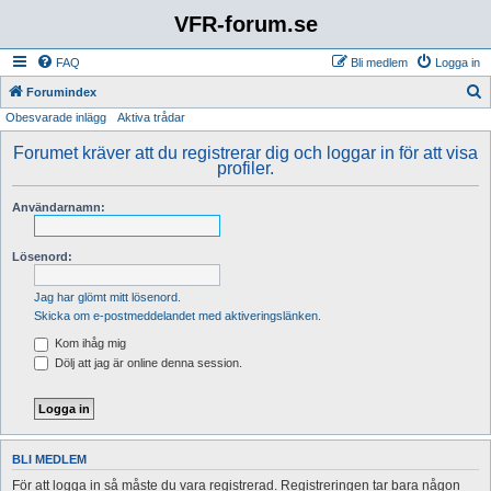
VFR-forum.se
FAQ
Bli medlem
Logga in
S
Forumindex
Obesvarade inlägg
Aktiva trådar
ö
k
Forumet kräver att du registrerar dig och loggar in för att visa
profiler.
Användarnamn:
Lösenord:
Jag har glömt mitt lösenord.
Skicka om e-postmeddelandet med aktiveringslänken.
Kom ihåg mig
Dölj att jag är online denna session.
BLI MEDLEM
För att logga in så måste du vara registrerad. Registreringen tar bara någon