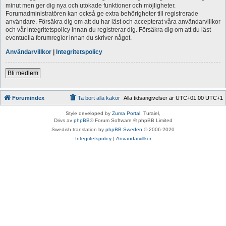
minut men ger dig nya och utökade funktioner och möjligheter.
Forumadministratören kan också ge extra behörigheter till registrerade
användare. Försäkra dig om att du har läst och accepterat våra användarvillkor
och vår integritetspolicy innan du registrerar dig. Försäkra dig om att du läst
eventuella forumregler innan du skriver något.
Användarvillkor
|
Integritetspolicy
Bli medlem
Forumindex
Ta bort alla kakor
Alla tidsangivelser är UTC+01:00 UTC+1
Style developed by
Zuma Portal
, Turaiel,
Drivs av
phpBB
® Forum Software © phpBB Limited
Swedish translation by
phpBB Sweden
© 2006-2020
Integritetspolicy
|
Användarvillkor