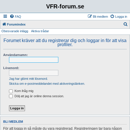
VFR-forum.se
FAQ
Bli medlem
Logga in
S
Forumindex
Obesvarade inlägg
Aktiva trådar
ö
k
Forumet kräver att du registrerar dig och loggar in för att visa
profiler.
Användarnamn:
Lösenord:
Jag har glömt mitt lösenord.
Skicka om e-postmeddelandet med aktiveringslänken.
Kom ihåg mig
Dölj att jag är online denna session.
BLI MEDLEM
För att logga in så måste du vara registrerad. Registreringen tar bara någon