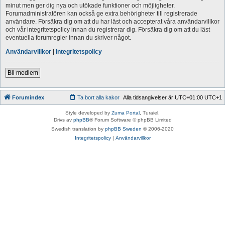
minut men ger dig nya och utökade funktioner och möjligheter.
Forumadministratören kan också ge extra behörigheter till registrerade
användare. Försäkra dig om att du har läst och accepterat våra användarvillkor
och vår integritetspolicy innan du registrerar dig. Försäkra dig om att du läst
eventuella forumregler innan du skriver något.
Användarvillkor
|
Integritetspolicy
Bli medlem
Forumindex
Ta bort alla kakor
Alla tidsangivelser är UTC+01:00 UTC+1
Style developed by
Zuma Portal
, Turaiel,
Drivs av
phpBB
® Forum Software © phpBB Limited
Swedish translation by
phpBB Sweden
© 2006-2020
Integritetspolicy
|
Användarvillkor