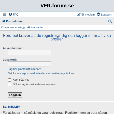
VFR-forum.se
FAQ
Bli medlem
Logga in
S
Forumindex
Obesvarade inlägg
Aktiva trådar
ö
k
Forumet kräver att du registrerar dig och loggar in för att visa
profiler.
Användarnamn:
Lösenord:
Jag har glömt mitt lösenord.
Skicka om e-postmeddelandet med aktiveringslänken.
Kom ihåg mig
Dölj att jag är online denna session.
BLI MEDLEM
För att logga in så måste du vara registrerad. Registreringen tar bara någon