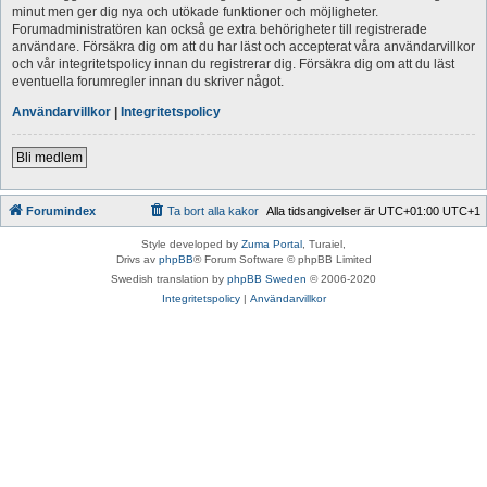
minut men ger dig nya och utökade funktioner och möjligheter.
Forumadministratören kan också ge extra behörigheter till registrerade
användare. Försäkra dig om att du har läst och accepterat våra användarvillkor
och vår integritetspolicy innan du registrerar dig. Försäkra dig om att du läst
eventuella forumregler innan du skriver något.
Användarvillkor
|
Integritetspolicy
Bli medlem
Forumindex
Ta bort alla kakor
Alla tidsangivelser är UTC+01:00 UTC+1
Style developed by
Zuma Portal
, Turaiel,
Drivs av
phpBB
® Forum Software © phpBB Limited
Swedish translation by
phpBB Sweden
© 2006-2020
Integritetspolicy
|
Användarvillkor