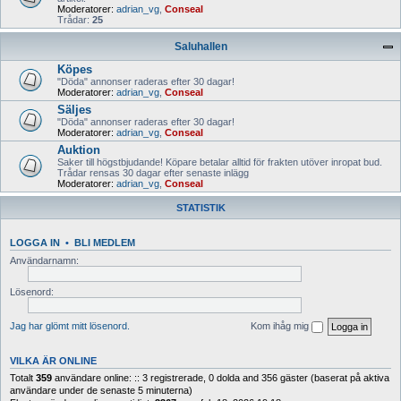
Moderatorer:
adrian_vg
,
Conseal
Trådar:
25
Saluhallen
Köpes
"Döda" annonser raderas efter 30 dagar!
Moderatorer:
adrian_vg
,
Conseal
Säljes
"Döda" annonser raderas efter 30 dagar!
Moderatorer:
adrian_vg
,
Conseal
Auktion
Saker till högstbjudande! Köpare betalar alltid för frakten utöver inropat bud.
Trådar rensas 30 dagar efter senaste inlägg
Moderatorer:
adrian_vg
,
Conseal
STATISTIK
LOGGA IN
•
BLI MEDLEM
Användarnamn:
Lösenord:
Jag har glömt mitt lösenord.
Kom ihåg mig
VILKA ÄR ONLINE
Totalt
359
användare online: :: 3 registrerade, 0 dolda and 356 gäster (baserat på aktiva
användare under de senaste 5 minuterna)