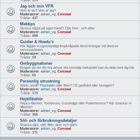
Trådar:
374
Jag och min VFR
Vem är du? Vem är jag?
Moderatorer:
adrian_vg
,
Conseal
Trådar:
437
Mektips
Skruva något på egen hand? Tips före - och efter.
Moderatorer:
adrian_vg
,
Conseal
Trådar:
998
Guider & Howto's
Här lägger vi egenhändigt ihopknåpade beskrivningar vid diverse
servicearbeten.
Moderatorer:
adrian_vg
,
Conseal
Trådar:
59
Ombyggnationer
Bygger du om din hoj utöver det normala mekandet kan du dela med dig här.
Moderatorer:
adrian_vg
,
Conseal
Trådar:
65
Personlig utrustning
Skinn, textil? Plasthjälm eller fiber? CE-godkänt eller hemgjort?
Moderatorer:
adrian_vg
,
Conseal
Trådar:
174
Hojtillbehör
Hepco-Becker, Yoshimura, Goodridge eller Powerbronze? Här snackar vi
tillbehör!
Moderatorer:
adrian_vg
,
Conseal
Trådar:
356
Slit- och förbrukningsdetaljer
Snacka oljor, stift, filter, drev och däck.
Moderatorer:
adrian_vg
,
Conseal
Trådar:
171