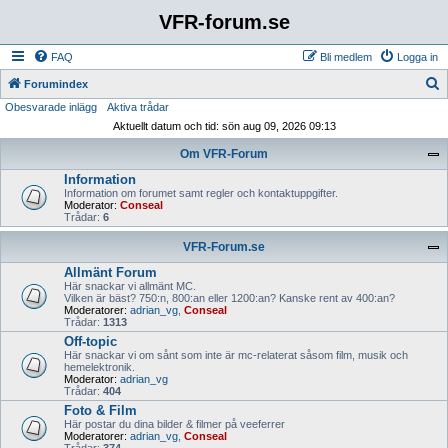
VFR-forum.se
FAQ
Bli medlem
Logga in
S
Forumindex
Obesvarade inlägg
Aktiva trådar
ö
Aktuellt datum och tid: sön aug 09, 2026 09:13
k
Om VFR-Forum
Information
Information om forumet samt regler och kontaktuppgifter.
Moderator:
Conseal
Trådar:
6
VFR-Forum.se
Allmänt Forum
Här snackar vi allmänt MC.
Vilken är bäst? 750:n, 800:an eller 1200:an? Kanske rent av 400:an?
Moderatorer:
adrian_vg
,
Conseal
Trådar:
1313
Off-topic
Här snackar vi om sånt som inte är mc-relaterat såsom film, musik och
hemelektronik.
Moderator:
adrian_vg
Trådar:
404
Foto & Film
Här postar du dina bilder & filmer på veeferrer
Moderatorer:
adrian_vg
,
Conseal