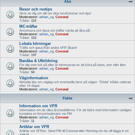
Åka
Resor och restips
Skriv av dig om allt om dina resdrömmar och tips!
Moderatorer:
adrian_vg
,
Conseal
Trådar:
119
MC-träffar
Annonsera och tipsa om träffar värda att åka på!
Moderatorer:
adrian_vg
,
Conseal
Trådar:
152
Lokala körningar
Träffa och gasa ifrån andra VFR-åkare!
Moderatorer:
adrian_vg
,
Conseal
Trådar:
197
Banåka & Utbildning
För dig som kör på eller är intresserad av att köra på bana, stor eller liten
Moderatorer:
adrian_vg
,
Conseal
Trådar:
56
Väginformation
Aktuella tips om väglag och eventuella faror på vägen. "Döda" trådar raderas
efter 14 dagar.
Moderatorer:
adrian_vg
,
Conseal
Fakta
Information om VFR
Information om de olika årsmodellerna. För att bidra med information vänligen
kontakta en forummoderator via PM
Moderatorer:
adrian_vg
,
Conseal
Trådar:
11
Artiklar om VFR
Artiklar om VFRen. Sänd PM till Conseal eller Henning om du vill lägga in en
artikel!