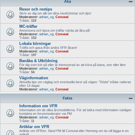
Åka
Resor och restips
Skriv av dig om allt om dina resdrömmar och tips!
Moderatorer:
adrian_vg
,
Conseal
Trådar:
119
MC-träffar
Annonsera och tipsa om träffar värda att åka på!
Moderatorer:
adrian_vg
,
Conseal
Trådar:
152
Lokala körningar
Träffa och gasa ifrån andra VFR-åkare!
Moderatorer:
adrian_vg
,
Conseal
Trådar:
197
Banåka & Utbildning
För dig som kör på eller är intresserad av att köra på bana, stor eller liten
Moderatorer:
adrian_vg
,
Conseal
Trådar:
56
Väginformation
Aktuella tips om väglag och eventuella faror på vägen. "Döda" trådar raderas
efter 14 dagar.
Moderatorer:
adrian_vg
,
Conseal
Fakta
Information om VFR
Information om de olika årsmodellerna. För att bidra med information vänligen
kontakta en forummoderator via PM
Moderatorer:
adrian_vg
,
Conseal
Trådar:
11
Artiklar om VFR
Artiklar om VFRen. Sänd PM till Conseal eller Henning om du vill lägga in en
artikel!