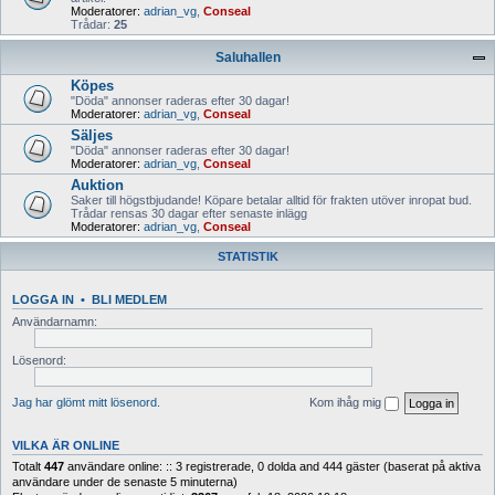
Moderatorer:
adrian_vg
,
Conseal
Trådar:
25
Saluhallen
Köpes
"Döda" annonser raderas efter 30 dagar!
Moderatorer:
adrian_vg
,
Conseal
Säljes
"Döda" annonser raderas efter 30 dagar!
Moderatorer:
adrian_vg
,
Conseal
Auktion
Saker till högstbjudande! Köpare betalar alltid för frakten utöver inropat bud.
Trådar rensas 30 dagar efter senaste inlägg
Moderatorer:
adrian_vg
,
Conseal
STATISTIK
LOGGA IN
•
BLI MEDLEM
Användarnamn:
Lösenord:
Jag har glömt mitt lösenord.
Kom ihåg mig
VILKA ÄR ONLINE
Totalt
447
användare online: :: 3 registrerade, 0 dolda and 444 gäster (baserat på aktiva
användare under de senaste 5 minuterna)