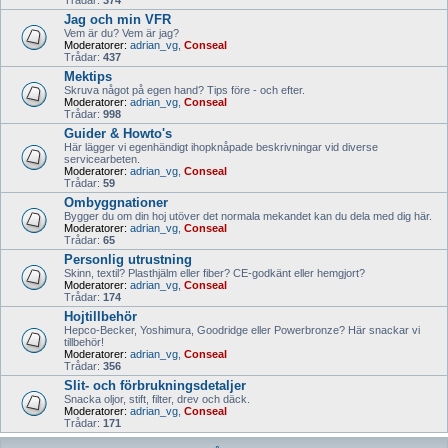
Trådar:
374
Jag och min VFR
Vem är du? Vem är jag?
Moderatorer:
adrian_vg
,
Conseal
Trådar:
437
Mektips
Skruva något på egen hand? Tips före - och efter.
Moderatorer:
adrian_vg
,
Conseal
Trådar:
998
Guider & Howto's
Här lägger vi egenhändigt ihopknåpade beskrivningar vid diverse
servicearbeten.
Moderatorer:
adrian_vg
,
Conseal
Trådar:
59
Ombyggnationer
Bygger du om din hoj utöver det normala mekandet kan du dela med dig här.
Moderatorer:
adrian_vg
,
Conseal
Trådar:
65
Personlig utrustning
Skinn, textil? Plasthjälm eller fiber? CE-godkänt eller hemgjort?
Moderatorer:
adrian_vg
,
Conseal
Trådar:
174
Hojtillbehör
Hepco-Becker, Yoshimura, Goodridge eller Powerbronze? Här snackar vi
tillbehör!
Moderatorer:
adrian_vg
,
Conseal
Trådar:
356
Slit- och förbrukningsdetaljer
Snacka oljor, stift, filter, drev och däck.
Moderatorer:
adrian_vg
,
Conseal
Trådar:
171