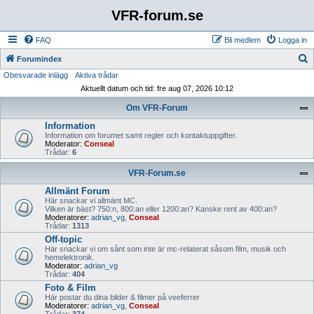
VFR-forum.se
FAQ
Bli medlem
Logga in
S
Forumindex
Obesvarade inlägg
Aktiva trådar
ö
Aktuellt datum och tid: fre aug 07, 2026 10:12
k
Om VFR-Forum
Information
Information om forumet samt regler och kontaktuppgifter.
Moderator:
Conseal
Trådar:
6
VFR-Forum.se
Allmänt Forum
Här snackar vi allmänt MC.
Vilken är bäst? 750:n, 800:an eller 1200:an? Kanske rent av 400:an?
Moderatorer:
adrian_vg
,
Conseal
Trådar:
1313
Off-topic
Här snackar vi om sånt som inte är mc-relaterat såsom film, musik och
hemelektronik.
Moderator:
adrian_vg
Trådar:
404
Foto & Film
Här postar du dina bilder & filmer på veeferrer
Moderatorer:
adrian_vg
,
Conseal