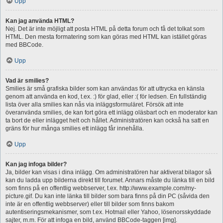
Upp
Kan jag använda HTML?
Nej. Det är inte möjligt att posta HTML på detta forum och få det tolkat som
HTML. Den mesta formatering som kan göras med HTML kan istället göras
med BBCode.
Upp
Vad är smilies?
Smilies är små grafiska bilder som kan användas för att uttrycka en känsla
genom att använda en kod, t.ex. :) för glad, eller :( för ledsen. En fullständig
lista över alla smilies kan nås via inläggsformuläret. Försök att inte
överanvända smilies, de kan fort göra ett inlägg oläsbart och en moderator kan
ta bort de eller inlägget helt och hållet. Administratören kan också ha satt en
gräns för hur många smilies ett inlägg får innehålla.
Upp
Kan jag infoga bilder?
Ja, bilder kan visas i dina inlägg. Om administratören har aktiverat bilagor så
kan du ladda upp bilderna direkt till forumet. Annars måste du länka till en bild
som finns på en offentlig webbserver, t.ex. http://www.example.com/my-
picture.gif. Du kan inte länka till bilder som bara finns på din PC (såvida den
inte är en offentlig webbserver) eller till bilder som finns bakom
autentiseringsmekanismer, som t.ex. Hotmail eller Yahoo, lösenorsskyddade
sajter, m.m. För att infoga en bild, använd BBCode-taggen [img].