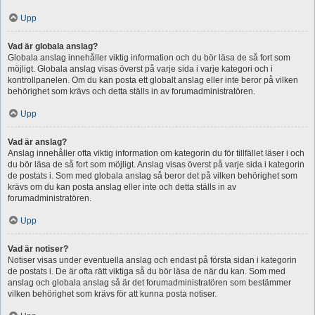
Upp
Vad är globala anslag?
Globala anslag innehåller viktig information och du bör läsa de så fort som
möjligt. Globala anslag visas överst på varje sida i varje kategori och i
kontrollpanelen. Om du kan posta ett globalt anslag eller inte beror på vilken
behörighet som krävs och detta ställs in av forumadministratören.
Upp
Vad är anslag?
Anslag innehåller ofta viktig information om kategorin du för tillfället läser i och
du bör läsa de så fort som möjligt. Anslag visas överst på varje sida i kategorin
de postats i. Som med globala anslag så beror det på vilken behörighet som
krävs om du kan posta anslag eller inte och detta ställs in av
forumadministratören.
Upp
Vad är notiser?
Notiser visas under eventuella anslag och endast på första sidan i kategorin
de postats i. De är ofta rätt viktiga så du bör läsa de när du kan. Som med
anslag och globala anslag så är det forumadministratören som bestämmer
vilken behörighet som krävs för att kunna posta notiser.