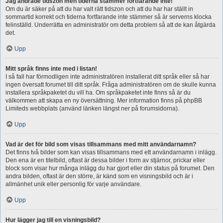
Jag ändrade tidszon men tiderna stämmer fortfarande inte!
Om du är säker på att du har valt rätt tidszon och att du har har ställt in
sommartid korrekt och tiderna fortfarande inte stämmer så är serverns klocka
felinställd. Underrätta en administratör om detta problem så att de kan åtgärda
det.
Upp
Mitt språk finns inte med i listan!
I så fall har förmodligen inte administratören installerat ditt språk eller så har
ingen översatt forumet till ditt språk. Fråga administratören om de skulle kunna
installera språkpaketet du vill ha. Om språkpaketet inte finns så är du
välkommen att skapa en ny översättning. Mer information finns på phpBB
Limiteds webbplats (använd länken längst ner på forumsidorna).
Upp
Vad är det för bild som visas tillsammans med mitt användarnamn?
Det finns två bilder som kan visas tillsammans med ett användarnamn i inlägg.
Den ena är en titelbild, oftast är dessa bilder i form av stjärnor, prickar eller
block som visar hur många inlägg du har gjort eller din status på forumet. Den
andra bilden, oftast är den större, är känd som en visningsbild och är i
allmänhet unik eller personlig för varje användare.
Upp
Hur lägger jag till en visningsbild?