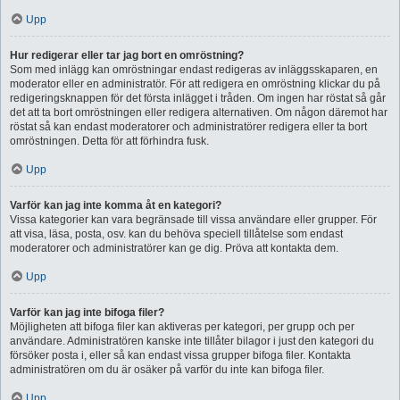
Upp
Hur redigerar eller tar jag bort en omröstning?
Som med inlägg kan omröstningar endast redigeras av inläggsskaparen, en
moderator eller en administratör. För att redigera en omröstning klickar du på
redigeringsknappen för det första inlägget i tråden. Om ingen har röstat så går
det att ta bort omröstningen eller redigera alternativen. Om någon däremot har
röstat så kan endast moderatorer och administratörer redigera eller ta bort
omröstningen. Detta för att förhindra fusk.
Upp
Varför kan jag inte komma åt en kategori?
Vissa kategorier kan vara begränsade till vissa användare eller grupper. För
att visa, läsa, posta, osv. kan du behöva speciell tillåtelse som endast
moderatorer och administratörer kan ge dig. Pröva att kontakta dem.
Upp
Varför kan jag inte bifoga filer?
Möjligheten att bifoga filer kan aktiveras per kategori, per grupp och per
användare. Administratören kanske inte tillåter bilagor i just den kategori du
försöker posta i, eller så kan endast vissa grupper bifoga filer. Kontakta
administratören om du är osäker på varför du inte kan bifoga filer.
Upp