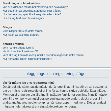
Bevakningar och bokmärken
Vad är skillnaden mellan bokmärkning och bevakning?
Hur bevakar jag specifika kategorier eller trådar?
Hur bevakar jag specifika kategorier eller trådar?
Hur tar jag bort mina bevakningar?
Bilagor
Vilka bilagor tillåts på detta forum?
Hur hittar jag alla mina bilagor?
phpBB-problem
Vem har gjort detta forum?
Varför finns inte funktionen X?
Vem ska jag kontakta med juridiska ärenden angående detta forum?
Hur kontaktar jag en forumadministratör?
Inloggnings- och registreringsfrågor
Varför måste jag ens registrera mig?
Det är det inte säkert att du måste, det är upp till administratören att bestämma
om du måste registrera dig eller inte för att kunna skriva och/eller läsa inlägg.
Men registrering ger dig tillgång till utökade funktioner som inte finns för gäster
som till exempel visningsbilder, personliga meddelanden, skicka e-post till
andra användare, medlemskap i användargrupper, med mera. Det tar endast
några minuter att registrera sig, så det rekommenderas.