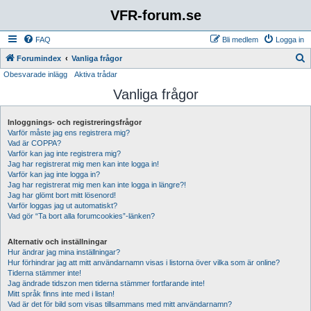
VFR-forum.se
FAQ
Bli medlem
Logga in
S
Forumindex
Vanliga frågor
Obesvarade inlägg
Aktiva trådar
ö
Vanliga frågor
k
Inloggnings- och registreringsfrågor
Varför måste jag ens registrera mig?
Vad är COPPA?
Varför kan jag inte registrera mig?
Jag har registrerat mig men kan inte logga in!
Varför kan jag inte logga in?
Jag har registrerat mig men kan inte logga in längre?!
Jag har glömt bort mitt lösenord!
Varför loggas jag ut automatiskt?
Vad gör “Ta bort alla forumcookies”-länken?
Alternativ och inställningar
Hur ändrar jag mina inställningar?
Hur förhindrar jag att mitt användarnamn visas i listorna över vilka som är online?
Tiderna stämmer inte!
Jag ändrade tidszon men tiderna stämmer fortfarande inte!
Mitt språk finns inte med i listan!
Vad är det för bild som visas tillsammans med mitt användarnamn?