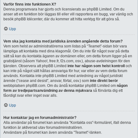
Varför finns inte funktionen X?
Denna programvara har gjorts och licensierats av phpBB Limited. Om du
anser att en funktion bör läggas till eller vill rapportera en bugg, var vänlig och
besök phpBB Idécenter, där du kommer att hitta verktyg för att göra så.
Upp
Vem ska jag kontakta med juridiska ärenden angående detta forum?
Vem som helst av administratörerna som listas på “Teamet”-sidan bör vara
lämpliga att kontakta med dina klagomål. Om du inte får något svar på detta
sätt så kan du kontakta ägaren av domänen eller, om detta forum ligger på en
gratistjänst (såsom Yahoo!, free.fr, f2s.com, osv.), abuse-avdelningen för den
tjänsten. Observera att phpBB Limited
inte har någon som helst kontroll
och
kan inte på något sätt hållas ansvariga för hur, var eller av vem detta forum
används. Kontakta inte phpBB Limited med anledning av något juridiskt
ärende (“cease and desist”, ansvar, förtal, osv.) som
inte direkt berör
webbplatsen phpBB.com. Om du ändå kontaktar phpBB Limited om
någon
form av tredjepartsanvändning av denna mjukvara
så förvänta dig ett
fåordigt svar eller inget svar alls.
Upp
Hur kontaktar jag en forumadministratör?
Alla användar på forumet kan använda "Kontakta oss"-formuläret, ifall denna
funktion är aktiverad utav forumadministratören.
Användare på forumet kan även använda "Teamet"-länken.