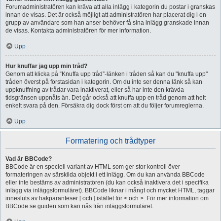
Forumadministratören kan kräva att alla inlägg i kategorin du postar i granskas
innan de visas. Det är också möjligt att administratören har placerat dig i en
grupp av användare som han anser behöver få sina inlägg granskade innan
de visas. Kontakta administratören för mer information.
Upp
Hur knuffar jag upp min tråd?
Genom att klicka på “Knuffa upp tråd”-länken i tråden så kan du "knuffa upp"
tråden överst på förstasidan i kategorin. Om du inte ser denna länk så kan
uppknuffning av trådar vara inaktiverat, eller så har inte den krävda
tidsgränsen uppnåts än. Det går också att knuffa upp en tråd genom att helt
enkelt svara på den. Försäkra dig dock först om att du följer forumreglerna.
Upp
Formatering och trådtyper
Vad är BBCode?
BBCode är en speciell variant av HTML som ger stor kontroll över
formateringen av särskilda objekt i ett inlägg. Om du kan använda BBCode
eller inte bestäms av administratören (du kan också inaktivera det i specifika
inlägg via inläggsformuläret). BBCode liknar i mångt och mycket HTML, taggar
innesluts av hakparanteser [ och ] istället för < och >. För mer information om
BBCode se guiden som kan nås från inläggsformuläret.