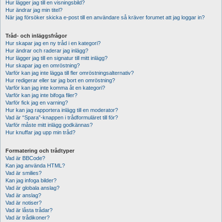
Hur lägger jag till en visningsbild?
Hur ändrar jag min titel?
När jag försöker skicka e-post till en användare så kräver forumet att jag loggar in?
Tråd- och inläggsfrågor
Hur skapar jag en ny tråd i en kategori?
Hur ändrar och raderar jag inlägg?
Hur lägger jag till en signatur till mitt inlägg?
Hur skapar jag en omröstning?
Varför kan jag inte lägga till fler omröstningsalternativ?
Hur redigerar eller tar jag bort en omröstning?
Varför kan jag inte komma åt en kategori?
Varför kan jag inte bifoga filer?
Varför fick jag en varning?
Hur kan jag rapportera inlägg till en moderator?
Vad är “Spara”-knappen i trådformuläret till för?
Varför måste mitt inlägg godkännas?
Hur knuffar jag upp min tråd?
Formatering och trådtyper
Vad är BBCode?
Kan jag använda HTML?
Vad är smilies?
Kan jag infoga bilder?
Vad är globala anslag?
Vad är anslag?
Vad är notiser?
Vad är låsta trådar?
Vad är trådikoner?