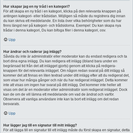
Hur skapar jag en ny tråd i en kategori?
För att skapa en ny tråd i en kategori, klicka på den relevanta knappen på
antingen kategori- eller trådsidan. Möjligen så måste du registrera dig innan
du kan skriva ett meddelande. En lista över vilka behörigheter som du har
finns längst ner på kategori- och trådsidorna. Exempel: Du kan skapa nya
trådar i denna kategori, Du kan bifoga filer i denna kategori, osv.
Upp
Hur ändrar och raderar jag inlägg?
Såvida du inte är administratör eller moderator kan du endast redigera och ta
bort dina egna inlägg. Du kan redigera ett inlägg (ibland bara under en
begränsad tid från det att inlägget gjorts) genom att klicka på redigera-
knappen för det relevanta inlägget. Om någon redan svarat på ditt inlägg så
kommer det att finnas en liten textrad under ditt inlägg efter att du redigerat det,
som visar hur många gånger och när du har redigerat inlägget. Detta kommer
inte att visas om ingen har svarat på ditt inlägg. Det kommer inte heller att
visas om det är en moderator eller administratör som redigerat inlägget. Dock
kan de om de vill lämna ett meddelande om vad de ändrat och varför.
Observera att vanliga användare inte kan ta bort ett inlägg om det redan
besvarats.
Upp
Hur lägger jag till en signatur till mitt inlägg?
För att lägga till en signatur till ett inlägg måste du först skapa en signatur, detta