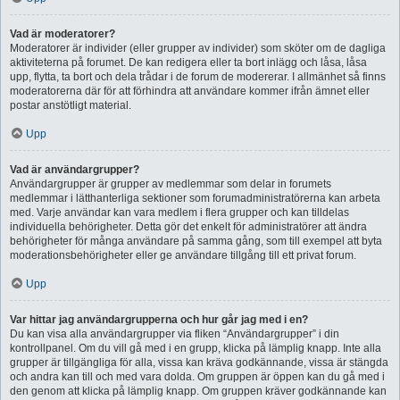
Vad är moderatorer?
Moderatorer är individer (eller grupper av individer) som sköter om de dagliga
aktiviteterna på forumet. De kan redigera eller ta bort inlägg och låsa, låsa
upp, flytta, ta bort och dela trådar i de forum de modererar. I allmänhet så finns
moderatorerna där för att förhindra att användare kommer ifrån ämnet eller
postar anstötligt material.
Upp
Vad är användargrupper?
Användargrupper är grupper av medlemmar som delar in forumets
medlemmar i lätthanterliga sektioner som forumadministratörerna kan arbeta
med. Varje användar kan vara medlem i flera grupper och kan tilldelas
individuella behörigheter. Detta gör det enkelt för administratörer att ändra
behörigheter för många användare på samma gång, som till exempel att byta
moderationsbehörigheter eller ge användare tillgång till ett privat forum.
Upp
Var hittar jag användargrupperna och hur går jag med i en?
Du kan visa alla användargrupper via fliken “Användargrupper” i din
kontrollpanel. Om du vill gå med i en grupp, klicka på lämplig knapp. Inte alla
grupper är tillgängliga för alla, vissa kan kräva godkännande, vissa är stängda
och andra kan till och med vara dolda. Om gruppen är öppen kan du gå med i
den genom att klicka på lämplig knapp. Om gruppen kräver godkännande kan