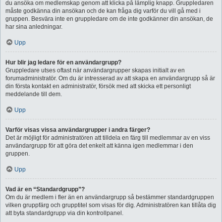
du ansöka om medlemskap genom att klicka på lämplig knapp. Gruppledaren
måste godkänna din ansökan och de kan fråga dig varför du vill gå med i
gruppen. Besvära inte en gruppledare om de inte godkänner din ansökan, de
har sina anledningar.
Upp
Hur blir jag ledare för en användargrupp?
Gruppledare utses oftast när användargrupper skapas initialt av en
forumadministratör. Om du är intresserad av att skapa en användargrupp så är
din första kontakt en administratör, försök med att skicka ett personligt
meddelande till dem.
Upp
Varför visas vissa användargrupper i andra färger?
Det är möjligt för administratören att tilldela en färg till medlemmar av en viss
användargrupp för att göra det enkelt att känna igen medlemmar i den
gruppen.
Upp
Vad är en “Standardgrupp”?
Om du är medlem i fler än en användargrupp så bestämmer standardgruppen
vilken gruppfärg och grupptitel som visas för dig. Administratören kan tillåta dig
att byta standardgrupp via din kontrollpanel.