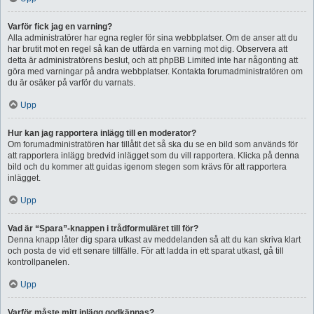
Varför fick jag en varning?
Alla administratörer har egna regler för sina webbplatser. Om de anser att du
har brutit mot en regel så kan de utfärda en varning mot dig. Observera att
detta är administratörens beslut, och att phpBB Limited inte har någonting att
göra med varningar på andra webbplatser. Kontakta forumadministratören om
du är osäker på varför du varnats.
Upp
Hur kan jag rapportera inlägg till en moderator?
Om forumadministratören har tillåtit det så ska du se en bild som används för
att rapportera inlägg bredvid inlägget som du vill rapportera. Klicka på denna
bild och du kommer att guidas igenom stegen som krävs för att rapportera
inlägget.
Upp
Vad är “Spara”-knappen i trådformuläret till för?
Denna knapp låter dig spara utkast av meddelanden så att du kan skriva klart
och posta de vid ett senare tillfälle. För att ladda in ett sparat utkast, gå till
kontrollpanelen.
Upp
Varför måste mitt inlägg godkännas?