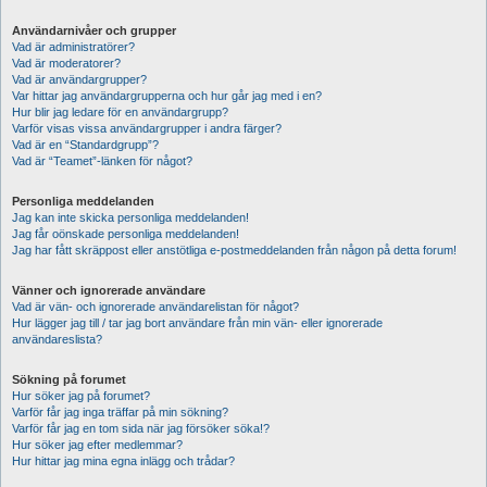
Användarnivåer och grupper
Vad är administratörer?
Vad är moderatorer?
Vad är användargrupper?
Var hittar jag användargrupperna och hur går jag med i en?
Hur blir jag ledare för en användargrupp?
Varför visas vissa användargrupper i andra färger?
Vad är en “Standardgrupp”?
Vad är “Teamet”-länken för något?
Personliga meddelanden
Jag kan inte skicka personliga meddelanden!
Jag får oönskade personliga meddelanden!
Jag har fått skräppost eller anstötliga e-postmeddelanden från någon på detta forum!
Vänner och ignorerade användare
Vad är vän- och ignorerade användarelistan för något?
Hur lägger jag till / tar jag bort användare från min vän- eller ignorerade
användareslista?
Sökning på forumet
Hur söker jag på forumet?
Varför får jag inga träffar på min sökning?
Varför får jag en tom sida när jag försöker söka!?
Hur söker jag efter medlemmar?
Hur hittar jag mina egna inlägg och trådar?