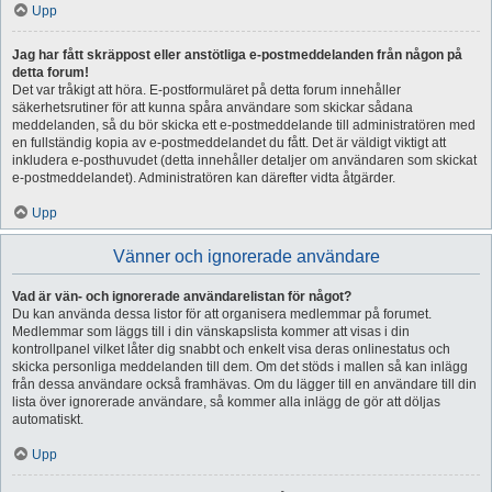
Upp
Jag har fått skräppost eller anstötliga e-postmeddelanden från någon på
detta forum!
Det var tråkigt att höra. E-postformuläret på detta forum innehåller
säkerhetsrutiner för att kunna spåra användare som skickar sådana
meddelanden, så du bör skicka ett e-postmeddelande till administratören med
en fullständig kopia av e-postmeddelandet du fått. Det är väldigt viktigt att
inkludera e-posthuvudet (detta innehåller detaljer om användaren som skickat
e-postmeddelandet). Administratören kan därefter vidta åtgärder.
Upp
Vänner och ignorerade användare
Vad är vän- och ignorerade användarelistan för något?
Du kan använda dessa listor för att organisera medlemmar på forumet.
Medlemmar som läggs till i din vänskapslista kommer att visas i din
kontrollpanel vilket låter dig snabbt och enkelt visa deras onlinestatus och
skicka personliga meddelanden till dem. Om det stöds i mallen så kan inlägg
från dessa användare också framhävas. Om du lägger till en användare till din
lista över ignorerade användare, så kommer alla inlägg de gör att döljas
automatiskt.
Upp