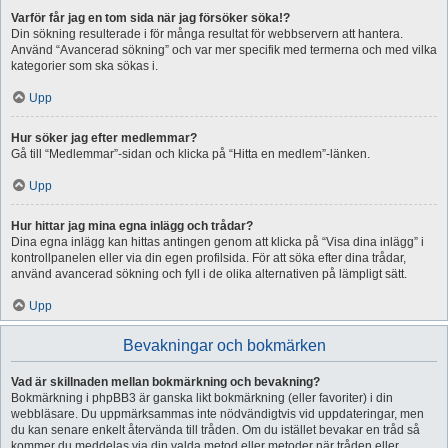
Varför får jag en tom sida när jag försöker söka!?
Din sökning resulterade i för många resultat för webbservern att hantera.
Använd “Avancerad sökning” och var mer specifik med termerna och med vilka
kategorier som ska sökas i.
Upp
Hur söker jag efter medlemmar?
Gå till “Medlemmar”-sidan och klicka på “Hitta en medlem”-länken.
Upp
Hur hittar jag mina egna inlägg och trådar?
Dina egna inlägg kan hittas antingen genom att klicka på “Visa dina inlägg” i
kontrollpanelen eller via din egen profilsida. För att söka efter dina trådar,
använd avancerad sökning och fyll i de olika alternativen på lämpligt sätt.
Upp
Bevakningar och bokmärken
Vad är skillnaden mellan bokmärkning och bevakning?
Bokmärkning i phpBB3 är ganska likt bokmärkning (eller favoriter) i din
webbläsare. Du uppmärksammas inte nödvändigtvis vid uppdateringar, men
du kan senare enkelt återvända till tråden. Om du istället bevakar en tråd så
kommer du meddelas via din valda metod eller metoder när tråden eller