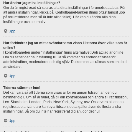
Hur ändrar jag mina inställningar?
Om du är registrerad så sparas alla dina inställningar i forumets databas. För
att ändra inställningar, klicka på Kontrollpanel-länken (finns oftast längst upp
på forumsidorna men så är inte alltid fallet). Här kan du ändra alla dina
inställningar och alternativ.
Upp
Hur förhindrar jag att mitt användarnamn visas i listorna över vilka som är
online?
I kontrollpanelen under “Inställningar” finns alternativet Dölj att jag är online.
Om du sätter denna inställning till Ja så kommer du endast att visas för
administratörer, moderatorer och dig själv. Du kommer att räknas som en dold
användare.
Upp
Tiderna stämmer inte!
Det kan vara så att tiderna som visas är för en annan tidszon än den du
befinner dig i. Om så är fallet, gå till din kontrollpanel och ändra till rätt tidszon,
t.ex. Stockholm, London, Paris, New York, Sydney, osv. Observera att endast
registrerade användare kan byta tidszon, detta gäller även de flesta andra
inställningar. Så om du inte har registrerat dig än, gör det nu!
Upp