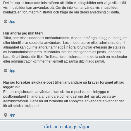
Det är upp till forumadministratören att tillåta visningsbilder och välja vilka sätt
visningsbilder kan användas på. Om du inte kan använda visningsbilder,
kontakta en forumadministratör och fråga de om deras anledning till detta.
Upp
Hur ändrar jag min titel?
Titlar, som visas under ditt användarnamn, visar hur många inlägg du har gjort
eller identifierar speciella användare, t.ex. moderatorer eller administratörer. I
allmänhet kan du inte ändra namnet på några forumtitlar eftersom de ställs in
av forumadministratören. Missbruka inte forumet genom att posta i onödan
bara för att ändra din titel. De flesta forum tolererar inte detta och en moderator
eller administratör kommer helt enkelt att sänka ditt inläggsantal.
Upp
När jag försöker skicka e-post till en användare så kräver forumet att jag
loggar in?
Endast registrerade användare kan skicka e-post via det inbygga e-
postformuläret till andra användare och endast om det har aktiverats av
administratören. Detta för att förhindra att anonyma användare använder det
för att skicka skräppost.
Upp
Tråd- och inläggsfrågor