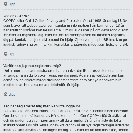
Upp
Vad är COPPA?
COPPA, eller Child Online Privacy and Protection Act of 1998, är en lag i USA
som kräver att webbplatser som samlar in information från barn under 13 år
har skriftligt tillstånd från föräldrarna. Om du är osäker på om detta rör dig som
försöker att registrera dig, eller om det rör webbplatsen du försöker registrera
dig på, kontakta ett juridiskt ombud för hjälp. Observera att phpBB inte kan ge
juridisk rådgivning och inte kan kontaktas angående något som helst juridiskt.
Upp
Varför kan jag inte registrera mig?
Det är möjligt att administratören har bannlyst din IP-adress eller förbjudit det
användarnamn du försöker registrera dig med. Ägaren av webbplatsen kan
också ha inaktiverat nyregistreringar för att förhindra att nya besökare blir
medlemmar. Kontakta en administratör för hjälp.
Upp
Jag har registrerat mig men kan inte logga in!
Försäkra dig först och främst om att du anger rätt användarnamn och lösenord.
Om de stämmer så kan en av två saker ha hänt. Om COPPA-stöd är aktiverat
och du under registreringen angav att du är under 13 år så måste du följa
instruktionerna du fått. Vissa forum kräver också att nya registreringar aktiveras
innan de kan användas, antingen av dig själv eller av an administratör; denna