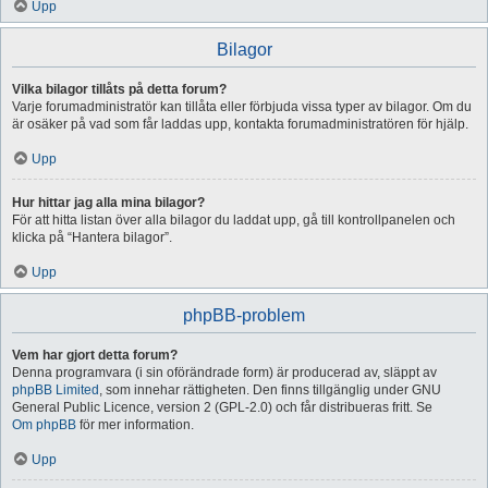
Upp
Bilagor
Vilka bilagor tillåts på detta forum?
Varje forumadministratör kan tillåta eller förbjuda vissa typer av bilagor. Om du
är osäker på vad som får laddas upp, kontakta forumadministratören för hjälp.
Upp
Hur hittar jag alla mina bilagor?
För att hitta listan över alla bilagor du laddat upp, gå till kontrollpanelen och
klicka på “Hantera bilagor”.
Upp
phpBB-problem
Vem har gjort detta forum?
Denna programvara (i sin oförändrade form) är producerad av, släppt av
phpBB Limited
, som innehar rättigheten. Den finns tillgänglig under GNU
General Public Licence, version 2 (GPL-2.0) och får distribueras fritt. Se
Om phpBB
för mer information.
Upp