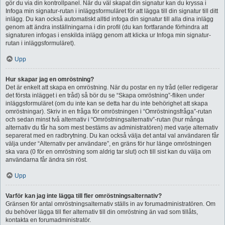
gör du via din kontrollpanel. När du väl skapat din signatur kan du kryssa i
Infoga min signatur-rutan i inläggsformuläret för att lägga till din signatur till ditt
inlägg. Du kan också automatiskt alltid infoga din signatur till alla dina inlägg
genom att ändra inställningarna i din profil (du kan fortfarande förhindra att
signaturen infogas i enskilda inlägg genom att klicka ur Infoga min signatur-
rutan i inläggsformuläret).
Upp
Hur skapar jag en omröstning?
Det är enkelt att skapa en omröstning. När du postar en ny tråd (eller redigerar
det första inlägget i en tråd) så bör du se “Skapa omröstning”-fliken under
inläggsformuläret (om du inte kan se detta har du inte behörighet att skapa
omröstningar). Skriv in en fråga för omröstningen i “Omröstningsfråga”-rutan
och sedan minst två alternativ i “Omröstningsalternativ”-rutan (hur många
alternativ du får ha som mest bestäms av administratören) med varje alternativ
separerat med en radbrytning. Du kan också välja det antal val användaren får
välja under “Alternativ per användare”, en gräns för hur länge omröstningen
ska vara (0 för en omröstning som aldrig tar slut) och till sist kan du välja om
användarna får ändra sin röst.
Upp
Varför kan jag inte lägga till fler omröstningsalternativ?
Gränsen för antal omröstningsalternativ ställs in av forumadministratören. Om
du behöver lägga till fler alternativ till din omröstning än vad som tillåts,
kontakta en forumadministratör.