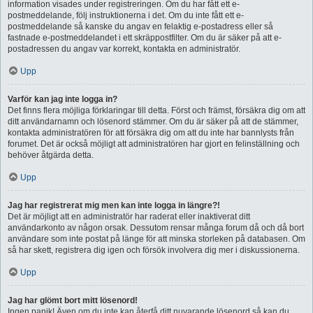
information visades under registreringen. Om du har fått ett e-
postmeddelande, följ instruktionerna i det. Om du inte fått ett e-
postmeddelande så kanske du angav en felaktig e-postadress eller så
fastnade e-postmeddelandet i ett skräppostfilter. Om du är säker på att e-
postadressen du angav var korrekt, kontakta en administratör.
Upp
Varför kan jag inte logga in?
Det finns flera möjliga förklaringar till detta. Först och främst, försäkra dig om att
ditt användarnamn och lösenord stämmer. Om du är säker på att de stämmer,
kontakta administratören för att försäkra dig om att du inte har bannlysts från
forumet. Det är också möjligt att administratören har gjort en felinställning och
behöver åtgärda detta.
Upp
Jag har registrerat mig men kan inte logga in längre?!
Det är möjligt att en administratör har raderat eller inaktiverat ditt
användarkonto av någon orsak. Dessutom rensar många forum då och då bort
användare som inte postat på länge för att minska storleken på databasen. Om
så har skett, registrera dig igen och försök involvera dig mer i diskussionerna.
Upp
Jag har glömt bort mitt lösenord!
Ingen panik! Även om du inte kan återfå ditt nuvarande lösenord så kan du