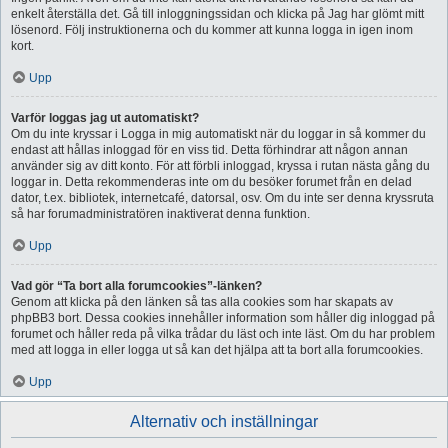
enkelt återställa det. Gå till inloggningssidan och klicka på Jag har glömt mitt
lösenord. Följ instruktionerna och du kommer att kunna logga in igen inom
kort.
Upp
Varför loggas jag ut automatiskt?
Om du inte kryssar i Logga in mig automatiskt när du loggar in så kommer du
endast att hållas inloggad för en viss tid. Detta förhindrar att någon annan
använder sig av ditt konto. För att förbli inloggad, kryssa i rutan nästa gång du
loggar in. Detta rekommenderas inte om du besöker forumet från en delad
dator, t.ex. bibliotek, internetcafé, datorsal, osv. Om du inte ser denna kryssruta
så har forumadministratören inaktiverat denna funktion.
Upp
Vad gör “Ta bort alla forumcookies”-länken?
Genom att klicka på den länken så tas alla cookies som har skapats av
phpBB3 bort. Dessa cookies innehåller information som håller dig inloggad på
forumet och håller reda på vilka trådar du läst och inte läst. Om du har problem
med att logga in eller logga ut så kan det hjälpa att ta bort alla forumcookies.
Upp
Alternativ och inställningar