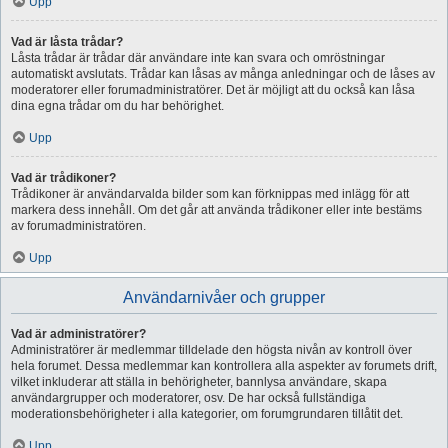
Upp
Vad är låsta trådar?
Låsta trådar är trådar där användare inte kan svara och omröstningar
automatiskt avslutats. Trådar kan låsas av många anledningar och de låses av
moderatorer eller forumadministratörer. Det är möjligt att du också kan låsa
dina egna trådar om du har behörighet.
Upp
Vad är trådikoner?
Trådikoner är användarvalda bilder som kan förknippas med inlägg för att
markera dess innehåll. Om det går att använda trådikoner eller inte bestäms
av forumadministratören.
Upp
Användarnivåer och grupper
Vad är administratörer?
Administratörer är medlemmar tilldelade den högsta nivån av kontroll över
hela forumet. Dessa medlemmar kan kontrollera alla aspekter av forumets drift,
vilket inkluderar att ställa in behörigheter, bannlysa användare, skapa
användargrupper och moderatorer, osv. De har också fullständiga
moderationsbehörigheter i alla kategorier, om forumgrundaren tillåtit det.
Upp