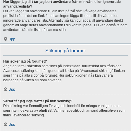
Hur lägger jag till / tar jag bort användare från min vän- eller ignorerade
användareslista?
Du kan lägga till användare till din lista på två sätt. På varje användares
profilsida finns det en länk för att antingen lägga till dem till din vän- eller
ignorerade användareslista. Alternativt så kan du lägga till användare direkt
genom att ange deras användarnamn i din kontrollpanel. Du kan också ta bort
användare från din lista på samma sida.
Upp
Sökning på forumet
Hur söker jag på forumet?
Ange en term i sökrutan som finns på indexsidan, forumsidor och trådsidor.
Avancerad sökning kan nås genom att klicka på “Avancerad sökning”-länken
som finns på alla sidor på forumet. Hur sökfunktionen nås kan variera
beroende på vilken stil som används.
Upp
Varför får jag inga träffar på min sökning?
Din sökning var förmodligen för vag och innehöll för många vanliga termer
som inte indexeras av phpBB3. Var mer specifik och använd alternativen som
finns i avancerad sökning.
Upp