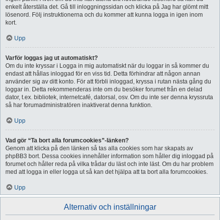
enkelt återställa det. Gå till inloggningssidan och klicka på Jag har glömt mitt
lösenord. Följ instruktionerna och du kommer att kunna logga in igen inom
kort.
Upp
Varför loggas jag ut automatiskt?
Om du inte kryssar i Logga in mig automatiskt när du loggar in så kommer du
endast att hållas inloggad för en viss tid. Detta förhindrar att någon annan
använder sig av ditt konto. För att förbli inloggad, kryssa i rutan nästa gång du
loggar in. Detta rekommenderas inte om du besöker forumet från en delad
dator, t.ex. bibliotek, internetcafé, datorsal, osv. Om du inte ser denna kryssruta
så har forumadministratören inaktiverat denna funktion.
Upp
Vad gör “Ta bort alla forumcookies”-länken?
Genom att klicka på den länken så tas alla cookies som har skapats av
phpBB3 bort. Dessa cookies innehåller information som håller dig inloggad på
forumet och håller reda på vilka trådar du läst och inte läst. Om du har problem
med att logga in eller logga ut så kan det hjälpa att ta bort alla forumcookies.
Upp
Alternativ och inställningar