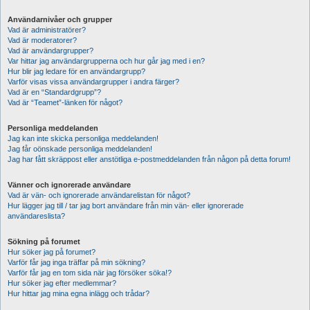
Användarnivåer och grupper
Vad är administratörer?
Vad är moderatorer?
Vad är användargrupper?
Var hittar jag användargrupperna och hur går jag med i en?
Hur blir jag ledare för en användargrupp?
Varför visas vissa användargrupper i andra färger?
Vad är en “Standardgrupp”?
Vad är “Teamet”-länken för något?
Personliga meddelanden
Jag kan inte skicka personliga meddelanden!
Jag får oönskade personliga meddelanden!
Jag har fått skräppost eller anstötliga e-postmeddelanden från någon på detta forum!
Vänner och ignorerade användare
Vad är vän- och ignorerade användarelistan för något?
Hur lägger jag till / tar jag bort användare från min vän- eller ignorerade
användareslista?
Sökning på forumet
Hur söker jag på forumet?
Varför får jag inga träffar på min sökning?
Varför får jag en tom sida när jag försöker söka!?
Hur söker jag efter medlemmar?
Hur hittar jag mina egna inlägg och trådar?