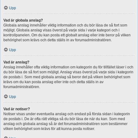
Upp
Vad är globala anslag?
Globala anslag innehåller viktig information och du bör läsa de så fort som
möjligt. Globala anslag visas överst på varje sida i varje kategori och i
kontrollpanelen. Om du kan posta ett globalt anslag eller inte beror på vilken
behörighet som krävs och detta ställs in av forumadministratören.
Upp
Vad är anslag?
Anslag innehåller ofta viktig information om kategorin du för tillfället läser i och
du bör läsa de så fort som möjligt. Anslag visas överst på varje sida i kategorin
de postats i. Som med globala anslag så beror det på vilken behörighet som
krävs om du kan posta anslag eller inte och detta ställs in av
forumadministratören.
Upp
Vad är notiser?
Notiser visas under eventuella anslag och endast på första sidan i kategorin
de postats i. De är ofta rätt viktiga så du bör läsa de när du kan. Som med
anslag och globala anslag så är det forumadministratören som bestämmer
vilken behörighet som krävs för att kunna posta notiser.