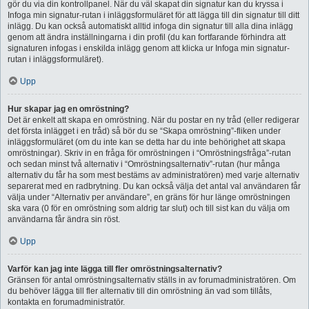
gör du via din kontrollpanel. När du väl skapat din signatur kan du kryssa i
Infoga min signatur-rutan i inläggsformuläret för att lägga till din signatur till ditt
inlägg. Du kan också automatiskt alltid infoga din signatur till alla dina inlägg
genom att ändra inställningarna i din profil (du kan fortfarande förhindra att
signaturen infogas i enskilda inlägg genom att klicka ur Infoga min signatur-
rutan i inläggsformuläret).
Upp
Hur skapar jag en omröstning?
Det är enkelt att skapa en omröstning. När du postar en ny tråd (eller redigerar
det första inlägget i en tråd) så bör du se “Skapa omröstning”-fliken under
inläggsformuläret (om du inte kan se detta har du inte behörighet att skapa
omröstningar). Skriv in en fråga för omröstningen i “Omröstningsfråga”-rutan
och sedan minst två alternativ i “Omröstningsalternativ”-rutan (hur många
alternativ du får ha som mest bestäms av administratören) med varje alternativ
separerat med en radbrytning. Du kan också välja det antal val användaren får
välja under “Alternativ per användare”, en gräns för hur länge omröstningen
ska vara (0 för en omröstning som aldrig tar slut) och till sist kan du välja om
användarna får ändra sin röst.
Upp
Varför kan jag inte lägga till fler omröstningsalternativ?
Gränsen för antal omröstningsalternativ ställs in av forumadministratören. Om
du behöver lägga till fler alternativ till din omröstning än vad som tillåts,
kontakta en forumadministratör.