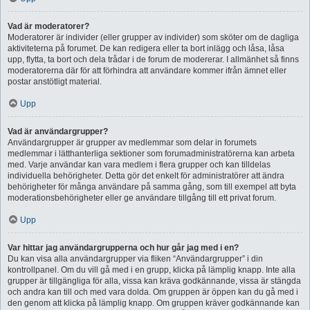
Vad är moderatorer?
Moderatorer är individer (eller grupper av individer) som sköter om de dagliga
aktiviteterna på forumet. De kan redigera eller ta bort inlägg och låsa, låsa
upp, flytta, ta bort och dela trådar i de forum de modererar. I allmänhet så finns
moderatorerna där för att förhindra att användare kommer ifrån ämnet eller
postar anstötligt material.
Upp
Vad är användargrupper?
Användargrupper är grupper av medlemmar som delar in forumets
medlemmar i lätthanterliga sektioner som forumadministratörerna kan arbeta
med. Varje användar kan vara medlem i flera grupper och kan tilldelas
individuella behörigheter. Detta gör det enkelt för administratörer att ändra
behörigheter för många användare på samma gång, som till exempel att byta
moderationsbehörigheter eller ge användare tillgång till ett privat forum.
Upp
Var hittar jag användargrupperna och hur går jag med i en?
Du kan visa alla användargrupper via fliken “Användargrupper” i din
kontrollpanel. Om du vill gå med i en grupp, klicka på lämplig knapp. Inte alla
grupper är tillgängliga för alla, vissa kan kräva godkännande, vissa är stängda
och andra kan till och med vara dolda. Om gruppen är öppen kan du gå med i
den genom att klicka på lämplig knapp. Om gruppen kräver godkännande kan