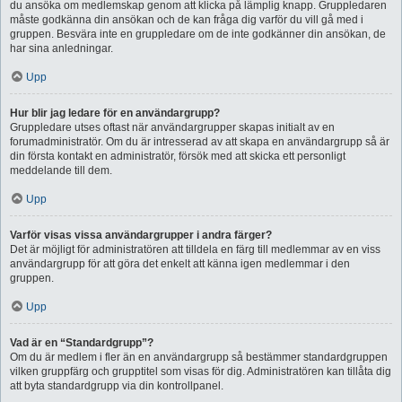
du ansöka om medlemskap genom att klicka på lämplig knapp. Gruppledaren
måste godkänna din ansökan och de kan fråga dig varför du vill gå med i
gruppen. Besvära inte en gruppledare om de inte godkänner din ansökan, de
har sina anledningar.
Upp
Hur blir jag ledare för en användargrupp?
Gruppledare utses oftast när användargrupper skapas initialt av en
forumadministratör. Om du är intresserad av att skapa en användargrupp så är
din första kontakt en administratör, försök med att skicka ett personligt
meddelande till dem.
Upp
Varför visas vissa användargrupper i andra färger?
Det är möjligt för administratören att tilldela en färg till medlemmar av en viss
användargrupp för att göra det enkelt att känna igen medlemmar i den
gruppen.
Upp
Vad är en “Standardgrupp”?
Om du är medlem i fler än en användargrupp så bestämmer standardgruppen
vilken gruppfärg och grupptitel som visas för dig. Administratören kan tillåta dig
att byta standardgrupp via din kontrollpanel.