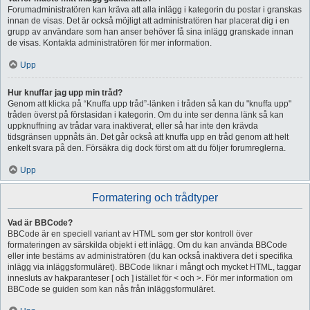
Forumadministratören kan kräva att alla inlägg i kategorin du postar i granskas
innan de visas. Det är också möjligt att administratören har placerat dig i en
grupp av användare som han anser behöver få sina inlägg granskade innan
de visas. Kontakta administratören för mer information.
Upp
Hur knuffar jag upp min tråd?
Genom att klicka på “Knuffa upp tråd”-länken i tråden så kan du "knuffa upp"
tråden överst på förstasidan i kategorin. Om du inte ser denna länk så kan
uppknuffning av trådar vara inaktiverat, eller så har inte den krävda
tidsgränsen uppnåts än. Det går också att knuffa upp en tråd genom att helt
enkelt svara på den. Försäkra dig dock först om att du följer forumreglerna.
Upp
Formatering och trådtyper
Vad är BBCode?
BBCode är en speciell variant av HTML som ger stor kontroll över
formateringen av särskilda objekt i ett inlägg. Om du kan använda BBCode
eller inte bestäms av administratören (du kan också inaktivera det i specifika
inlägg via inläggsformuläret). BBCode liknar i mångt och mycket HTML, taggar
innesluts av hakparanteser [ och ] istället för < och >. För mer information om
BBCode se guiden som kan nås från inläggsformuläret.