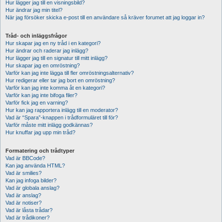
Hur lägger jag till en visningsbild?
Hur ändrar jag min titel?
När jag försöker skicka e-post till en användare så kräver forumet att jag loggar in?
Tråd- och inläggsfrågor
Hur skapar jag en ny tråd i en kategori?
Hur ändrar och raderar jag inlägg?
Hur lägger jag till en signatur till mitt inlägg?
Hur skapar jag en omröstning?
Varför kan jag inte lägga till fler omröstningsalternativ?
Hur redigerar eller tar jag bort en omröstning?
Varför kan jag inte komma åt en kategori?
Varför kan jag inte bifoga filer?
Varför fick jag en varning?
Hur kan jag rapportera inlägg till en moderator?
Vad är “Spara”-knappen i trådformuläret till för?
Varför måste mitt inlägg godkännas?
Hur knuffar jag upp min tråd?
Formatering och trådtyper
Vad är BBCode?
Kan jag använda HTML?
Vad är smilies?
Kan jag infoga bilder?
Vad är globala anslag?
Vad är anslag?
Vad är notiser?
Vad är låsta trådar?
Vad är trådikoner?