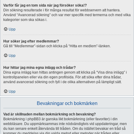
Varför får jag en tom sida när jag försöker söka!?
Din sökning resulterade i för många resultat för webbservern att hantera.
Använd “Avancerad sökning” och var mer specifik med termerna och med vilka
kategorier som ska sökas i.
Upp
Hur söker jag efter medlemmar?
Gå till “Medlemmar”-sidan och klicka på “Hitta en medlem”-länken.
Upp
Hur hittar jag mina egna inlägg och trådar?
Dina egna inlägg kan hittas antingen genom att klicka på “Visa dina inlägg” i
kontrollpanelen eller via din egen profilsida. För att söka efter dina trådar,
använd avancerad sökning och fyll i de olika alternativen på lämpligt sätt.
Upp
Bevakningar och bokmärken
Vad är skillnaden mellan bokmärkning och bevakning?
Bokmärkning i phpBB3 är ganska likt bokmärkning (eller favoriter) i din
webbläsare. Du uppmärksammas inte nödvändigtvis vid uppdateringar, men
du kan senare enkelt återvända till tråden. Om du istället bevakar en tråd så
kommer du meddelas via din valda metod eller metoder när tråden eller