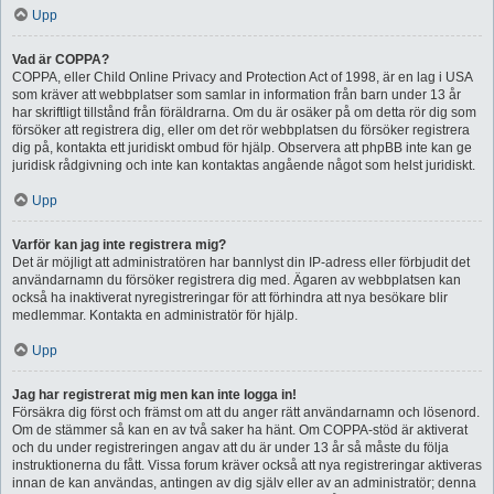
Upp
Vad är COPPA?
COPPA, eller Child Online Privacy and Protection Act of 1998, är en lag i USA
som kräver att webbplatser som samlar in information från barn under 13 år
har skriftligt tillstånd från föräldrarna. Om du är osäker på om detta rör dig som
försöker att registrera dig, eller om det rör webbplatsen du försöker registrera
dig på, kontakta ett juridiskt ombud för hjälp. Observera att phpBB inte kan ge
juridisk rådgivning och inte kan kontaktas angående något som helst juridiskt.
Upp
Varför kan jag inte registrera mig?
Det är möjligt att administratören har bannlyst din IP-adress eller förbjudit det
användarnamn du försöker registrera dig med. Ägaren av webbplatsen kan
också ha inaktiverat nyregistreringar för att förhindra att nya besökare blir
medlemmar. Kontakta en administratör för hjälp.
Upp
Jag har registrerat mig men kan inte logga in!
Försäkra dig först och främst om att du anger rätt användarnamn och lösenord.
Om de stämmer så kan en av två saker ha hänt. Om COPPA-stöd är aktiverat
och du under registreringen angav att du är under 13 år så måste du följa
instruktionerna du fått. Vissa forum kräver också att nya registreringar aktiveras
innan de kan användas, antingen av dig själv eller av an administratör; denna