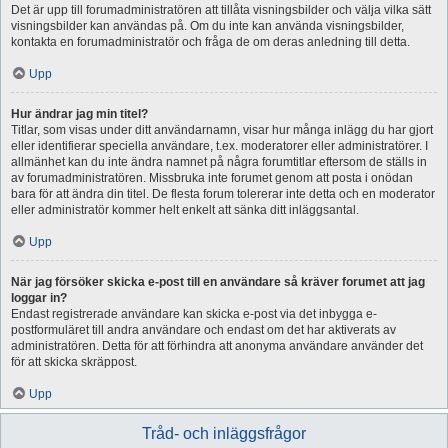
Det är upp till forumadministratören att tillåta visningsbilder och välja vilka sätt
visningsbilder kan användas på. Om du inte kan använda visningsbilder,
kontakta en forumadministratör och fråga de om deras anledning till detta.
Upp
Hur ändrar jag min titel?
Titlar, som visas under ditt användarnamn, visar hur många inlägg du har gjort
eller identifierar speciella användare, t.ex. moderatorer eller administratörer. I
allmänhet kan du inte ändra namnet på några forumtitlar eftersom de ställs in
av forumadministratören. Missbruka inte forumet genom att posta i onödan
bara för att ändra din titel. De flesta forum tolererar inte detta och en moderator
eller administratör kommer helt enkelt att sänka ditt inläggsantal.
Upp
När jag försöker skicka e-post till en användare så kräver forumet att jag
loggar in?
Endast registrerade användare kan skicka e-post via det inbygga e-
postformuläret till andra användare och endast om det har aktiverats av
administratören. Detta för att förhindra att anonyma användare använder det
för att skicka skräppost.
Upp
Tråd- och inläggsfrågor