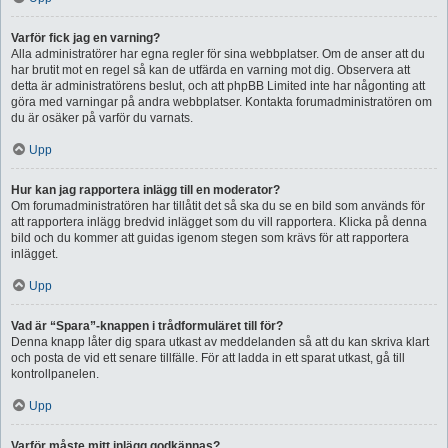
Varför fick jag en varning?
Alla administratörer har egna regler för sina webbplatser. Om de anser att du
har brutit mot en regel så kan de utfärda en varning mot dig. Observera att
detta är administratörens beslut, och att phpBB Limited inte har någonting att
göra med varningar på andra webbplatser. Kontakta forumadministratören om
du är osäker på varför du varnats.
Upp
Hur kan jag rapportera inlägg till en moderator?
Om forumadministratören har tillåtit det så ska du se en bild som används för
att rapportera inlägg bredvid inlägget som du vill rapportera. Klicka på denna
bild och du kommer att guidas igenom stegen som krävs för att rapportera
inlägget.
Upp
Vad är “Spara”-knappen i trådformuläret till för?
Denna knapp låter dig spara utkast av meddelanden så att du kan skriva klart
och posta de vid ett senare tillfälle. För att ladda in ett sparat utkast, gå till
kontrollpanelen.
Upp
Varför måste mitt inlägg godkännas?