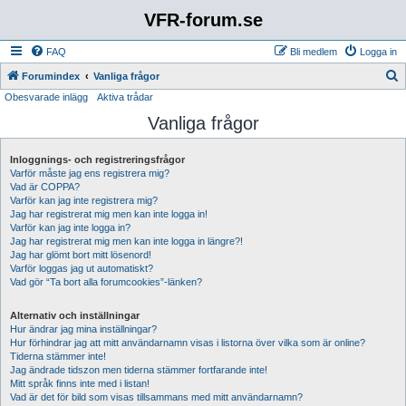
VFR-forum.se
FAQ
Bli medlem
Logga in
S
Forumindex
Vanliga frågor
Obesvarade inlägg
Aktiva trådar
ö
Vanliga frågor
k
Inloggnings- och registreringsfrågor
Varför måste jag ens registrera mig?
Vad är COPPA?
Varför kan jag inte registrera mig?
Jag har registrerat mig men kan inte logga in!
Varför kan jag inte logga in?
Jag har registrerat mig men kan inte logga in längre?!
Jag har glömt bort mitt lösenord!
Varför loggas jag ut automatiskt?
Vad gör “Ta bort alla forumcookies”-länken?
Alternativ och inställningar
Hur ändrar jag mina inställningar?
Hur förhindrar jag att mitt användarnamn visas i listorna över vilka som är online?
Tiderna stämmer inte!
Jag ändrade tidszon men tiderna stämmer fortfarande inte!
Mitt språk finns inte med i listan!
Vad är det för bild som visas tillsammans med mitt användarnamn?