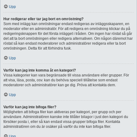
Upp
Hur redigerar eller tar jag bort en omröstning?
Som med inlägg kan omröstningar endast redigeras av inläggsskaparen, en
moderator eller en administratör. För att redigera en omröstning klickar du på
redigeringsknappen för det första inlägget i tråden. Om ingen har röstat så går
det att ta bort omröstningen eller redigera alternativen. Om någon däremot har
röstat så kan endast moderatorer och administratörer redigera eller ta bort
omröstningen. Detta för att förhindra fusk.
Upp
Varför kan jag inte komma åt en kategori?
Vissa kategorier kan vara begränsade till vissa användare eller grupper. För
att visa, läsa, posta, osv. kan du behöva speciell tillåtelse som endast
moderatorer och administratörer kan ge dig. Pröva att kontakta dem.
Upp
Varför kan jag inte bifoga filer?
Möjligheten att bifoga filer kan aktiveras per kategori, per grupp och per
användare. Administratören kanske inte tillåter bilagor i just den kategori du
försöker posta i, eller så kan endast vissa grupper bifoga filer. Kontakta
administratören om du är osäker på varför du inte kan bifoga filer.
Upp