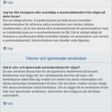
Upp
Jag har fått skräppost eller anstötliga e-postmeddelanden från någon på
detta forum!
Det var tråkigt att höra. E-postformuläret på detta forum innehåller
säkerhetsrutiner för att kunna spåra användare som skickar sådana
meddelanden, så du bör skicka ett e-postmeddelande till administratören med
en fullständig kopia av e-postmeddelandet du fått. Det är väldigt viktigt att
inkludera e-posthuvudet (detta innehåller detaljer om användaren som skickat
e-postmeddelandet). Administratören kan därefter vidta åtgärder.
Upp
Vänner och ignorerade användare
Vad är vän- och ignorerade användarelistan för något?
Du kan använda dessa listor för att organisera medlemmar på forumet.
Medlemmar som läggs till i din vänskapslista kommer att visas i din
kontrollpanel vilket låter dig snabbt och enkelt visa deras onlinestatus och
skicka personliga meddelanden till dem. Om det stöds i mallen så kan inlägg
från dessa användare också framhävas. Om du lägger till en användare till din
lista över ignorerade användare, så kommer alla inlägg de gör att döljas
automatiskt.
Upp