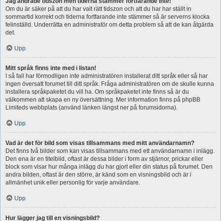
Jag ändrade tidszon men tiderna stämmer fortfarande inte!
Om du är säker på att du har valt rätt tidszon och att du har har ställt in
sommartid korrekt och tiderna fortfarande inte stämmer så är serverns klocka
felinställd. Underrätta en administratör om detta problem så att de kan åtgärda
det.
Upp
Mitt språk finns inte med i listan!
I så fall har förmodligen inte administratören installerat ditt språk eller så har
ingen översatt forumet till ditt språk. Fråga administratören om de skulle kunna
installera språkpaketet du vill ha. Om språkpaketet inte finns så är du
välkommen att skapa en ny översättning. Mer information finns på phpBB
Limiteds webbplats (använd länken längst ner på forumsidorna).
Upp
Vad är det för bild som visas tillsammans med mitt användarnamn?
Det finns två bilder som kan visas tillsammans med ett användarnamn i inlägg.
Den ena är en titelbild, oftast är dessa bilder i form av stjärnor, prickar eller
block som visar hur många inlägg du har gjort eller din status på forumet. Den
andra bilden, oftast är den större, är känd som en visningsbild och är i
allmänhet unik eller personlig för varje användare.
Upp
Hur lägger jag till en visningsbild?