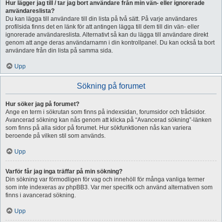
Hur lägger jag till / tar jag bort användare från min vän- eller ignorerade
användareslista?
Du kan lägga till användare till din lista på två sätt. På varje användares
profilsida finns det en länk för att antingen lägga till dem till din vän- eller
ignorerade användareslista. Alternativt så kan du lägga till användare direkt
genom att ange deras användarnamn i din kontrollpanel. Du kan också ta bort
användare från din lista på samma sida.
Upp
Sökning på forumet
Hur söker jag på forumet?
Ange en term i sökrutan som finns på indexsidan, forumsidor och trådsidor.
Avancerad sökning kan nås genom att klicka på “Avancerad sökning”-länken
som finns på alla sidor på forumet. Hur sökfunktionen nås kan variera
beroende på vilken stil som används.
Upp
Varför får jag inga träffar på min sökning?
Din sökning var förmodligen för vag och innehöll för många vanliga termer
som inte indexeras av phpBB3. Var mer specifik och använd alternativen som
finns i avancerad sökning.
Upp