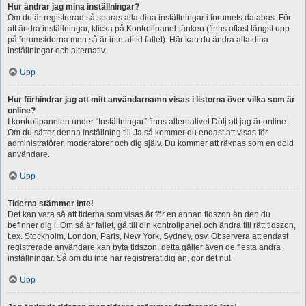
Hur ändrar jag mina inställningar?
Om du är registrerad så sparas alla dina inställningar i forumets databas. För
att ändra inställningar, klicka på Kontrollpanel-länken (finns oftast längst upp
på forumsidorna men så är inte alltid fallet). Här kan du ändra alla dina
inställningar och alternativ.
Upp
Hur förhindrar jag att mitt användarnamn visas i listorna över vilka som är
online?
I kontrollpanelen under “Inställningar” finns alternativet Dölj att jag är online.
Om du sätter denna inställning till Ja så kommer du endast att visas för
administratörer, moderatorer och dig själv. Du kommer att räknas som en dold
användare.
Upp
Tiderna stämmer inte!
Det kan vara så att tiderna som visas är för en annan tidszon än den du
befinner dig i. Om så är fallet, gå till din kontrollpanel och ändra till rätt tidszon,
t.ex. Stockholm, London, Paris, New York, Sydney, osv. Observera att endast
registrerade användare kan byta tidszon, detta gäller även de flesta andra
inställningar. Så om du inte har registrerat dig än, gör det nu!
Upp