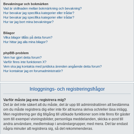
Bevakningar och bokmärken
Vad är skillnaden mellan bokmärkning och bevakning?
Hur bevakar jag specifika kategorier eller trådar?
Hur bevakar jag specifika kategorier eller trådar?
Hur tar jag bort mina bevakningar?
Bilagor
Vilka bilagor tillåts på detta forum?
Hur hittar jag alla mina bilagor?
phpBB-problem
Vem har gjort detta forum?
Varför finns inte funktionen X?
Vem ska jag kontakta med juridiska ärenden angående detta forum?
Hur kontaktar jag en forumadministratör?
Inloggnings- och registreringsfrågor
Varför måste jag ens registrera mig?
Det är det inte säkert att du måste, det är upp till administratören att bestämma
om du måste registrera dig eller inte för att kunna skriva och/eller läsa inlägg.
Men registrering ger dig tillgång till utökade funktioner som inte finns för gäster
som till exempel visningsbilder, personliga meddelanden, skicka e-post till
andra användare, medlemskap i användargrupper, med mera. Det tar endast
några minuter att registrera sig, så det rekommenderas.