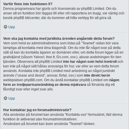
Varför finns inte funktionen X?
Denna programvara har gjorts och licensierats av phpBB Limited. Om du
anser att en funktion bör läggas till eller vill rapportera en bugg, var vänlig och
besök phpBB Idécenter, där du kommer att hitta verktyg för att göra så.
Upp
Vem ska jag kontakta med juridiska ärenden angående detta forum?
Vem som helst av administratörerna som listas på “Teamet”-sidan bör vara
lämpliga att kontakta med dina klagomål. Om du inte får något svar på detta
sätt så kan du kontakta ägaren av domänen eller, om detta forum ligger på en
gratistjänst (såsom Yahoo!, free.fr, f2s.com, osv.), abuse-avdelningen för den
tjänsten. Observera att phpBB Limited
inte har någon som helst kontroll
och
kan inte på något sätt hållas ansvariga för hur, var eller av vem detta forum
används. Kontakta inte phpBB Limited med anledning av något juridiskt
ärende (“cease and desist”, ansvar, förtal, osv.) som
inte direkt berör
webbplatsen phpBB.com. Om du ändå kontaktar phpBB Limited om
någon
form av tredjepartsanvändning av denna mjukvara
så förvänta dig ett
fåordigt svar eller inget svar alls.
Upp
Hur kontaktar jag en forumadministratör?
Alla användar på forumet kan använda "Kontakta oss"-formuläret, ifall denna
funktion är aktiverad utav forumadministratören.
Användare på forumet kan även använda "Teamet"-länken.