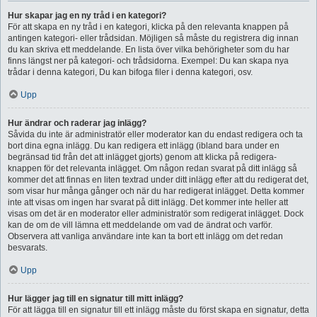
Hur skapar jag en ny tråd i en kategori?
För att skapa en ny tråd i en kategori, klicka på den relevanta knappen på
antingen kategori- eller trådsidan. Möjligen så måste du registrera dig innan
du kan skriva ett meddelande. En lista över vilka behörigheter som du har
finns längst ner på kategori- och trådsidorna. Exempel: Du kan skapa nya
trådar i denna kategori, Du kan bifoga filer i denna kategori, osv.
Upp
Hur ändrar och raderar jag inlägg?
Såvida du inte är administratör eller moderator kan du endast redigera och ta
bort dina egna inlägg. Du kan redigera ett inlägg (ibland bara under en
begränsad tid från det att inlägget gjorts) genom att klicka på redigera-
knappen för det relevanta inlägget. Om någon redan svarat på ditt inlägg så
kommer det att finnas en liten textrad under ditt inlägg efter att du redigerat det,
som visar hur många gånger och när du har redigerat inlägget. Detta kommer
inte att visas om ingen har svarat på ditt inlägg. Det kommer inte heller att
visas om det är en moderator eller administratör som redigerat inlägget. Dock
kan de om de vill lämna ett meddelande om vad de ändrat och varför.
Observera att vanliga användare inte kan ta bort ett inlägg om det redan
besvarats.
Upp
Hur lägger jag till en signatur till mitt inlägg?
För att lägga till en signatur till ett inlägg måste du först skapa en signatur, detta