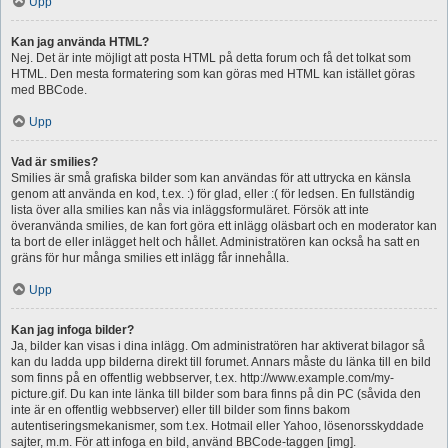
Upp
Kan jag använda HTML?
Nej. Det är inte möjligt att posta HTML på detta forum och få det tolkat som
HTML. Den mesta formatering som kan göras med HTML kan istället göras
med BBCode.
Upp
Vad är smilies?
Smilies är små grafiska bilder som kan användas för att uttrycka en känsla
genom att använda en kod, t.ex. :) för glad, eller :( för ledsen. En fullständig
lista över alla smilies kan nås via inläggsformuläret. Försök att inte
överanvända smilies, de kan fort göra ett inlägg oläsbart och en moderator kan
ta bort de eller inlägget helt och hållet. Administratören kan också ha satt en
gräns för hur många smilies ett inlägg får innehålla.
Upp
Kan jag infoga bilder?
Ja, bilder kan visas i dina inlägg. Om administratören har aktiverat bilagor så
kan du ladda upp bilderna direkt till forumet. Annars måste du länka till en bild
som finns på en offentlig webbserver, t.ex. http://www.example.com/my-
picture.gif. Du kan inte länka till bilder som bara finns på din PC (såvida den
inte är en offentlig webbserver) eller till bilder som finns bakom
autentiseringsmekanismer, som t.ex. Hotmail eller Yahoo, lösenorsskyddade
sajter, m.m. För att infoga en bild, använd BBCode-taggen [img].