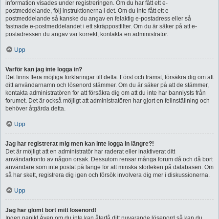
information visades under registreringen. Om du har fått ett e-
postmeddelande, följ instruktionerna i det. Om du inte fått ett e-
postmeddelande så kanske du angav en felaktig e-postadress eller så
fastnade e-postmeddelandet i ett skräppostfilter. Om du är säker på att e-
postadressen du angav var korrekt, kontakta en administratör.
Upp
Varför kan jag inte logga in?
Det finns flera möjliga förklaringar till detta. Först och främst, försäkra dig om att
ditt användarnamn och lösenord stämmer. Om du är säker på att de stämmer,
kontakta administratören för att försäkra dig om att du inte har bannlysts från
forumet. Det är också möjligt att administratören har gjort en felinställning och
behöver åtgärda detta.
Upp
Jag har registrerat mig men kan inte logga in längre?!
Det är möjligt att en administratör har raderat eller inaktiverat ditt
användarkonto av någon orsak. Dessutom rensar många forum då och då bort
användare som inte postat på länge för att minska storleken på databasen. Om
så har skett, registrera dig igen och försök involvera dig mer i diskussionerna.
Upp
Jag har glömt bort mitt lösenord!
Ingen panik! Även om du inte kan återfå ditt nuvarande lösenord så kan du