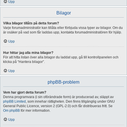
Upp
Bilagor
Vilka bilagor tillåts på detta forum?
Varje forumadministratör kan tillåta eller förbjuda vissa typer av bilagor. Om du
är osäker på vad som får laddas upp, kontakta forumadministratören för hjälp.
Upp
Hur hittar jag alla mina bilagor?
För att hitta listan över alla bilagor du laddat upp, gå till kontrollpanelen och
klicka på “Hantera bilagor”.
Upp
phpBB-problem
Vem har gjort detta forum?
Denna programvara (i sin oförändrade form) är producerad av, släppt av
phpBB Limited
, som innehar rättigheten. Den finns tillgänglig under GNU
General Public Licence, version 2 (GPL-2.0) och får distribueras fritt. Se
Om phpBB
för mer information.
Upp