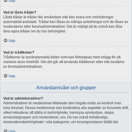
Upp
Vad är låsta trådar?
Låsta trådar är trådar där användare inte kan svara och omröstningar
automatiskt avslutats. Trådar kan låsas av många anledningar och de låses av
moderatorer eller forumadministratörer. Det är möjligt att du också kan låsa
dina egna trådar om du har behörighet.
Upp
Vad är trådikoner?
Trådikoner är användarvalda bilder som kan förknippas med inlägg för att
markera dess innehåll. Om det går att använda trådikoner eller inte bestäms
av forumadministratören.
Upp
Användarnivåer och grupper
Vad är administratörer?
Administratörer är medlemmar tilldelade den högsta nivån av kontroll över
hela forumet. Dessa medlemmar kan kontrollera alla aspekter av forumets drift,
vilket inkluderar att ställa in behörigheter, bannlysa användare, skapa
användargrupper och moderatorer, osv. De har också fullständiga
moderationsbehörigheter i alla kategorier, om forumgrundaren tillåtit det.
Upp