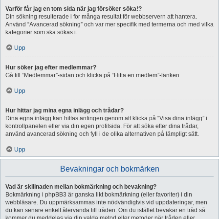
Varför får jag en tom sida när jag försöker söka!?
Din sökning resulterade i för många resultat för webbservern att hantera.
Använd “Avancerad sökning” och var mer specifik med termerna och med vilka
kategorier som ska sökas i.
Upp
Hur söker jag efter medlemmar?
Gå till “Medlemmar”-sidan och klicka på “Hitta en medlem”-länken.
Upp
Hur hittar jag mina egna inlägg och trådar?
Dina egna inlägg kan hittas antingen genom att klicka på “Visa dina inlägg” i
kontrollpanelen eller via din egen profilsida. För att söka efter dina trådar,
använd avancerad sökning och fyll i de olika alternativen på lämpligt sätt.
Upp
Bevakningar och bokmärken
Vad är skillnaden mellan bokmärkning och bevakning?
Bokmärkning i phpBB3 är ganska likt bokmärkning (eller favoriter) i din
webbläsare. Du uppmärksammas inte nödvändigtvis vid uppdateringar, men
du kan senare enkelt återvända till tråden. Om du istället bevakar en tråd så
kommer du meddelas via din valda metod eller metoder när tråden eller