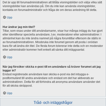
Det är upp till forumadministratören att tillåta visningsbilder och välja vilka sätt
visningsbilder kan användas på. Om du inte kan använda visningsbilder,
kontakta en forumadministratör och fråga de om deras anledning till detta.
Upp
Hur ändrar jag min titel?
Titlar, som visas under ditt användarnamn, visar hur många inlägg du har gjort
eller identifierar speciella användare, t.ex. moderatorer eller administratörer. I
allmänhet kan du inte ändra namnet på några forumtitlar eftersom de ställs in
av forumadministratören. Missbruka inte forumet genom att posta i onödan
bara för att ändra din titel. De flesta forum tolererar inte detta och en moderator
eller administratör kommer helt enkelt att sänka ditt inläggsantal.
Upp
När jag försöker skicka e-post till en användare så kräver forumet att jag
loggar in?
Endast registrerade användare kan skicka e-post via det inbygga e-
postformuläret till andra användare och endast om det har aktiverats av
administratören. Detta för att förhindra att anonyma användare använder det
för att skicka skräppost.
Upp
Tråd- och inläggsfrågor