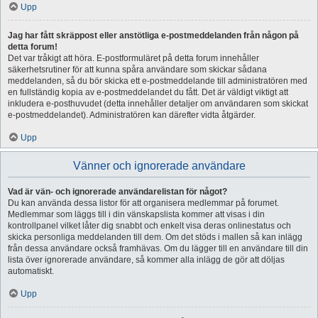
Upp
Jag har fått skräppost eller anstötliga e-postmeddelanden från någon på
detta forum!
Det var tråkigt att höra. E-postformuläret på detta forum innehåller
säkerhetsrutiner för att kunna spåra användare som skickar sådana
meddelanden, så du bör skicka ett e-postmeddelande till administratören med
en fullständig kopia av e-postmeddelandet du fått. Det är väldigt viktigt att
inkludera e-posthuvudet (detta innehåller detaljer om användaren som skickat
e-postmeddelandet). Administratören kan därefter vidta åtgärder.
Upp
Vänner och ignorerade användare
Vad är vän- och ignorerade användarelistan för något?
Du kan använda dessa listor för att organisera medlemmar på forumet.
Medlemmar som läggs till i din vänskapslista kommer att visas i din
kontrollpanel vilket låter dig snabbt och enkelt visa deras onlinestatus och
skicka personliga meddelanden till dem. Om det stöds i mallen så kan inlägg
från dessa användare också framhävas. Om du lägger till en användare till din
lista över ignorerade användare, så kommer alla inlägg de gör att döljas
automatiskt.
Upp