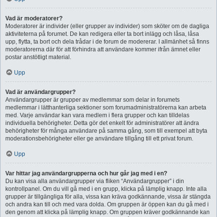
Vad är moderatorer?
Moderatorer är individer (eller grupper av individer) som sköter om de dagliga
aktiviteterna på forumet. De kan redigera eller ta bort inlägg och låsa, låsa
upp, flytta, ta bort och dela trådar i de forum de modererar. I allmänhet så finns
moderatorerna där för att förhindra att användare kommer ifrån ämnet eller
postar anstötligt material.
Upp
Vad är användargrupper?
Användargrupper är grupper av medlemmar som delar in forumets
medlemmar i lätthanterliga sektioner som forumadministratörerna kan arbeta
med. Varje användar kan vara medlem i flera grupper och kan tilldelas
individuella behörigheter. Detta gör det enkelt för administratörer att ändra
behörigheter för många användare på samma gång, som till exempel att byta
moderationsbehörigheter eller ge användare tillgång till ett privat forum.
Upp
Var hittar jag användargrupperna och hur går jag med i en?
Du kan visa alla användargrupper via fliken “Användargrupper” i din
kontrollpanel. Om du vill gå med i en grupp, klicka på lämplig knapp. Inte alla
grupper är tillgängliga för alla, vissa kan kräva godkännande, vissa är stängda
och andra kan till och med vara dolda. Om gruppen är öppen kan du gå med i
den genom att klicka på lämplig knapp. Om gruppen kräver godkännande kan