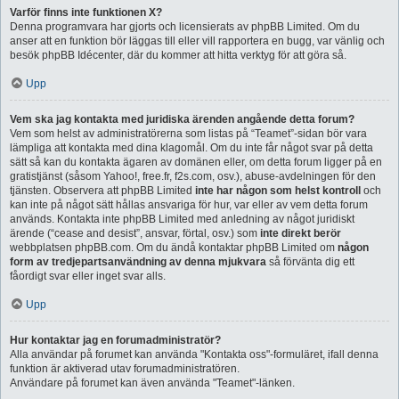
Varför finns inte funktionen X?
Denna programvara har gjorts och licensierats av phpBB Limited. Om du
anser att en funktion bör läggas till eller vill rapportera en bugg, var vänlig och
besök phpBB Idécenter, där du kommer att hitta verktyg för att göra så.
Upp
Vem ska jag kontakta med juridiska ärenden angående detta forum?
Vem som helst av administratörerna som listas på “Teamet”-sidan bör vara
lämpliga att kontakta med dina klagomål. Om du inte får något svar på detta
sätt så kan du kontakta ägaren av domänen eller, om detta forum ligger på en
gratistjänst (såsom Yahoo!, free.fr, f2s.com, osv.), abuse-avdelningen för den
tjänsten. Observera att phpBB Limited
inte har någon som helst kontroll
och
kan inte på något sätt hållas ansvariga för hur, var eller av vem detta forum
används. Kontakta inte phpBB Limited med anledning av något juridiskt
ärende (“cease and desist”, ansvar, förtal, osv.) som
inte direkt berör
webbplatsen phpBB.com. Om du ändå kontaktar phpBB Limited om
någon
form av tredjepartsanvändning av denna mjukvara
så förvänta dig ett
fåordigt svar eller inget svar alls.
Upp
Hur kontaktar jag en forumadministratör?
Alla användar på forumet kan använda "Kontakta oss"-formuläret, ifall denna
funktion är aktiverad utav forumadministratören.
Användare på forumet kan även använda "Teamet"-länken.