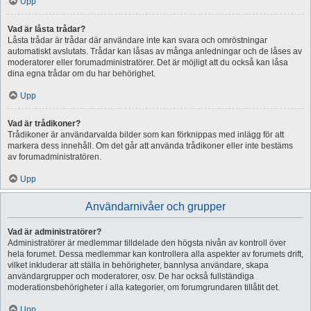
Upp
Vad är låsta trådar?
Låsta trådar är trådar där användare inte kan svara och omröstningar
automatiskt avslutats. Trådar kan låsas av många anledningar och de låses av
moderatorer eller forumadministratörer. Det är möjligt att du också kan låsa
dina egna trådar om du har behörighet.
Upp
Vad är trådikoner?
Trådikoner är användarvalda bilder som kan förknippas med inlägg för att
markera dess innehåll. Om det går att använda trådikoner eller inte bestäms
av forumadministratören.
Upp
Användarnivåer och grupper
Vad är administratörer?
Administratörer är medlemmar tilldelade den högsta nivån av kontroll över
hela forumet. Dessa medlemmar kan kontrollera alla aspekter av forumets drift,
vilket inkluderar att ställa in behörigheter, bannlysa användare, skapa
användargrupper och moderatorer, osv. De har också fullständiga
moderationsbehörigheter i alla kategorier, om forumgrundaren tillåtit det.
Upp