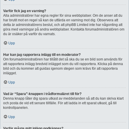
Varför fick jag en varning?
Alla administratörer har egna regler för sina webbplatser. Om de anser att du
har brutit mot en regel så kan de utfärda en varning mot dig. Observera att
detta är administratörens beslut, och att phpBB Limited inte har någonting att
göra med varningar på andra webbplatser. Kontakta forumadministratören om
du är osäker på varför du varnats.
Upp
Hur kan jag rapportera inlägg till en moderator?
Om forumadministratören har tillåtit det så ska du se en bild som används för
att rapportera inlägg bredvid inlägget som du vill rapportera. Klicka på denna
bild och du kommer att guidas igenom stegen som krävs för att rapportera
inlägget.
Upp
Vad är “Spara”-knappen i trådformuläret till för?
Denna knapp låter dig spara utkast av meddelanden så att du kan skriva klart
och posta de vid ett senare tillfälle. För att ladda in ett sparat utkast, gå till
kontrollpanelen.
Upp
Varför måste mitt inlägg godkännas?