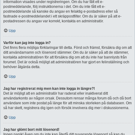
information visades under registreringen. Om du har fått ett e-
postmeddelande, följ instruktionerna i det. Om du inte fått ett e-
postmeddelande så kanske du angav en felaktig e-postadress eller så
fastnade e-postmeddelandet i ett skräppostfilter. Om du är säker på att e-
postadressen du angav var korrekt, kontakta en administratör.
Upp
Varför kan jag inte logga in?
Det finns flera möjliga förklaringar till detta. Först och främst, försäkra dig om att
ditt användarnamn och lösenord stämmer. Om du är säker på att de stämmer,
kontakta administratören för att försäkra dig om att du inte har bannlysts från
forumet. Det är också möjligt att administratören har gjort en felinställning och
behöver åtgärda detta.
Upp
Jag har registrerat mig men kan inte logga in längre?!
Det är möjligt att en administratör har raderat eller inaktiverat ditt
användarkonto av någon orsak. Dessutom rensar många forum då och då bort
användare som inte postat på länge för att minska storleken på databasen. Om
så har skett, registrera dig igen och försök involvera dig mer i diskussionerna.
Upp
Jag har glömt bort mitt lösenord!
Ingen panik! Även om du inte kan återfå ditt nuvarande lösenord så kan du