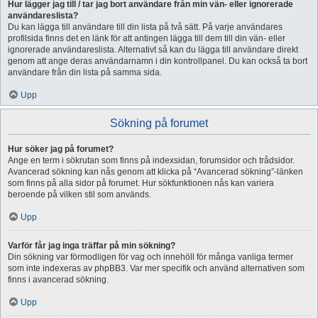
Hur lägger jag till / tar jag bort användare från min vän- eller ignorerade
användareslista?
Du kan lägga till användare till din lista på två sätt. På varje användares
profilsida finns det en länk för att antingen lägga till dem till din vän- eller
ignorerade användareslista. Alternativt så kan du lägga till användare direkt
genom att ange deras användarnamn i din kontrollpanel. Du kan också ta bort
användare från din lista på samma sida.
Upp
Sökning på forumet
Hur söker jag på forumet?
Ange en term i sökrutan som finns på indexsidan, forumsidor och trådsidor.
Avancerad sökning kan nås genom att klicka på “Avancerad sökning”-länken
som finns på alla sidor på forumet. Hur sökfunktionen nås kan variera
beroende på vilken stil som används.
Upp
Varför får jag inga träffar på min sökning?
Din sökning var förmodligen för vag och innehöll för många vanliga termer
som inte indexeras av phpBB3. Var mer specifik och använd alternativen som
finns i avancerad sökning.
Upp