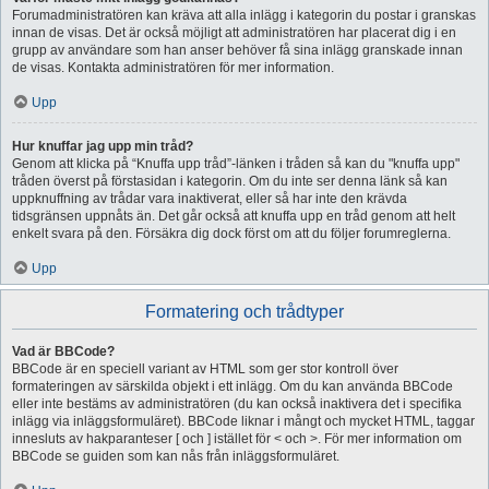
Forumadministratören kan kräva att alla inlägg i kategorin du postar i granskas
innan de visas. Det är också möjligt att administratören har placerat dig i en
grupp av användare som han anser behöver få sina inlägg granskade innan
de visas. Kontakta administratören för mer information.
Upp
Hur knuffar jag upp min tråd?
Genom att klicka på “Knuffa upp tråd”-länken i tråden så kan du "knuffa upp"
tråden överst på förstasidan i kategorin. Om du inte ser denna länk så kan
uppknuffning av trådar vara inaktiverat, eller så har inte den krävda
tidsgränsen uppnåts än. Det går också att knuffa upp en tråd genom att helt
enkelt svara på den. Försäkra dig dock först om att du följer forumreglerna.
Upp
Formatering och trådtyper
Vad är BBCode?
BBCode är en speciell variant av HTML som ger stor kontroll över
formateringen av särskilda objekt i ett inlägg. Om du kan använda BBCode
eller inte bestäms av administratören (du kan också inaktivera det i specifika
inlägg via inläggsformuläret). BBCode liknar i mångt och mycket HTML, taggar
innesluts av hakparanteser [ och ] istället för < och >. För mer information om
BBCode se guiden som kan nås från inläggsformuläret.