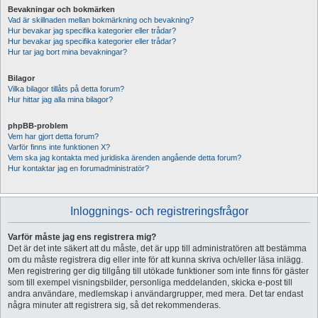
Bevakningar och bokmärken
Vad är skillnaden mellan bokmärkning och bevakning?
Hur bevakar jag specifika kategorier eller trådar?
Hur bevakar jag specifika kategorier eller trådar?
Hur tar jag bort mina bevakningar?
Bilagor
Vilka bilagor tillåts på detta forum?
Hur hittar jag alla mina bilagor?
phpBB-problem
Vem har gjort detta forum?
Varför finns inte funktionen X?
Vem ska jag kontakta med juridiska ärenden angående detta forum?
Hur kontaktar jag en forumadministratör?
Inloggnings- och registreringsfrågor
Varför måste jag ens registrera mig?
Det är det inte säkert att du måste, det är upp till administratören att bestämma
om du måste registrera dig eller inte för att kunna skriva och/eller läsa inlägg.
Men registrering ger dig tillgång till utökade funktioner som inte finns för gäster
som till exempel visningsbilder, personliga meddelanden, skicka e-post till
andra användare, medlemskap i användargrupper, med mera. Det tar endast
några minuter att registrera sig, så det rekommenderas.