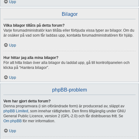
Upp
Bilagor
Vilka bilagor tillåts på detta forum?
Varje forumadministratör kan tillåta eller förbjuda vissa typer av bilagor. Om du
är osäker på vad som får laddas upp, kontakta forumadministratören för hjälp.
Upp
Hur hittar jag alla mina bilagor?
För att hitta listan över alla bilagor du laddat upp, gå till kontrollpanelen och
klicka på “Hantera bilagor”.
Upp
phpBB-problem
Vem har gjort detta forum?
Denna programvara (i sin oförändrade form) är producerad av, släppt av
phpBB Limited
, som innehar rättigheten. Den finns tillgänglig under GNU
General Public Licence, version 2 (GPL-2.0) och får distribueras fritt. Se
Om phpBB
för mer information.
Upp