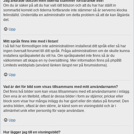
Jag ändrade tidszon men tiderna stämmer fortfarande inte!
Om du är säker på att du har valt rätt tidszon och att du har har ställt in
sommartid korrekt och tiderna fortfarande inte stämmer så är serverns klocka
felinställd. Underrätta en administratör om detta problem så att de kan åtgärda
det.
Upp
Mitt språk finns inte med i listan!
I så fall har förmodligen inte administratören installerat ditt språk eller så har
ingen översatt forumet till ditt språk. Fråga administratören om de skulle kunna
installera språkpaketet du vill ha. Om språkpaketet inte finns så är du
välkommen att skapa en ny översättning. Mer information finns på phpBB
Limiteds webbplats (använd länken längst ner på forumsidorna).
Upp
Vad är det för bild som visas tillsammans med mitt användarnamn?
Det finns två bilder som kan visas tillsammans med ett användarnamn i inlägg.
Den ena är en titelbild, oftast är dessa bilder i form av stjärnor, prickar eller
block som visar hur många inlägg du har gjort eller din status på forumet. Den
andra bilden, oftast är den större, är känd som en visningsbild och är i
allmänhet unik eller personlig för varje användare.
Upp
Hur lägger jag till en visningsbild?