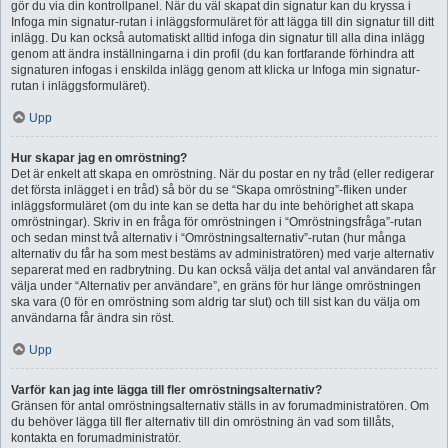
gör du via din kontrollpanel. När du väl skapat din signatur kan du kryssa i
Infoga min signatur-rutan i inläggsformuläret för att lägga till din signatur till ditt
inlägg. Du kan också automatiskt alltid infoga din signatur till alla dina inlägg
genom att ändra inställningarna i din profil (du kan fortfarande förhindra att
signaturen infogas i enskilda inlägg genom att klicka ur Infoga min signatur-
rutan i inläggsformuläret).
Upp
Hur skapar jag en omröstning?
Det är enkelt att skapa en omröstning. När du postar en ny tråd (eller redigerar
det första inlägget i en tråd) så bör du se “Skapa omröstning”-fliken under
inläggsformuläret (om du inte kan se detta har du inte behörighet att skapa
omröstningar). Skriv in en fråga för omröstningen i “Omröstningsfråga”-rutan
och sedan minst två alternativ i “Omröstningsalternativ”-rutan (hur många
alternativ du får ha som mest bestäms av administratören) med varje alternativ
separerat med en radbrytning. Du kan också välja det antal val användaren får
välja under “Alternativ per användare”, en gräns för hur länge omröstningen
ska vara (0 för en omröstning som aldrig tar slut) och till sist kan du välja om
användarna får ändra sin röst.
Upp
Varför kan jag inte lägga till fler omröstningsalternativ?
Gränsen för antal omröstningsalternativ ställs in av forumadministratören. Om
du behöver lägga till fler alternativ till din omröstning än vad som tillåts,
kontakta en forumadministratör.