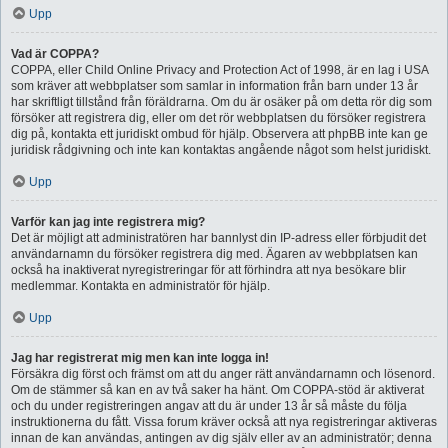
Upp
Vad är COPPA?
COPPA, eller Child Online Privacy and Protection Act of 1998, är en lag i USA
som kräver att webbplatser som samlar in information från barn under 13 år
har skriftligt tillstånd från föräldrarna. Om du är osäker på om detta rör dig som
försöker att registrera dig, eller om det rör webbplatsen du försöker registrera
dig på, kontakta ett juridiskt ombud för hjälp. Observera att phpBB inte kan ge
juridisk rådgivning och inte kan kontaktas angående något som helst juridiskt.
Upp
Varför kan jag inte registrera mig?
Det är möjligt att administratören har bannlyst din IP-adress eller förbjudit det
användarnamn du försöker registrera dig med. Ägaren av webbplatsen kan
också ha inaktiverat nyregistreringar för att förhindra att nya besökare blir
medlemmar. Kontakta en administratör för hjälp.
Upp
Jag har registrerat mig men kan inte logga in!
Försäkra dig först och främst om att du anger rätt användarnamn och lösenord.
Om de stämmer så kan en av två saker ha hänt. Om COPPA-stöd är aktiverat
och du under registreringen angav att du är under 13 år så måste du följa
instruktionerna du fått. Vissa forum kräver också att nya registreringar aktiveras
innan de kan användas, antingen av dig själv eller av an administratör; denna