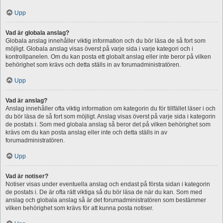
Upp
Vad är globala anslag?
Globala anslag innehåller viktig information och du bör läsa de så fort som
möjligt. Globala anslag visas överst på varje sida i varje kategori och i
kontrollpanelen. Om du kan posta ett globalt anslag eller inte beror på vilken
behörighet som krävs och detta ställs in av forumadministratören.
Upp
Vad är anslag?
Anslag innehåller ofta viktig information om kategorin du för tillfället läser i och
du bör läsa de så fort som möjligt. Anslag visas överst på varje sida i kategorin
de postats i. Som med globala anslag så beror det på vilken behörighet som
krävs om du kan posta anslag eller inte och detta ställs in av
forumadministratören.
Upp
Vad är notiser?
Notiser visas under eventuella anslag och endast på första sidan i kategorin
de postats i. De är ofta rätt viktiga så du bör läsa de när du kan. Som med
anslag och globala anslag så är det forumadministratören som bestämmer
vilken behörighet som krävs för att kunna posta notiser.