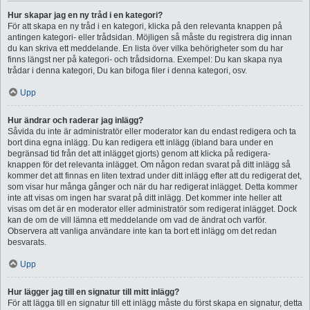
Hur skapar jag en ny tråd i en kategori?
För att skapa en ny tråd i en kategori, klicka på den relevanta knappen på
antingen kategori- eller trådsidan. Möjligen så måste du registrera dig innan
du kan skriva ett meddelande. En lista över vilka behörigheter som du har
finns längst ner på kategori- och trådsidorna. Exempel: Du kan skapa nya
trådar i denna kategori, Du kan bifoga filer i denna kategori, osv.
Upp
Hur ändrar och raderar jag inlägg?
Såvida du inte är administratör eller moderator kan du endast redigera och ta
bort dina egna inlägg. Du kan redigera ett inlägg (ibland bara under en
begränsad tid från det att inlägget gjorts) genom att klicka på redigera-
knappen för det relevanta inlägget. Om någon redan svarat på ditt inlägg så
kommer det att finnas en liten textrad under ditt inlägg efter att du redigerat det,
som visar hur många gånger och när du har redigerat inlägget. Detta kommer
inte att visas om ingen har svarat på ditt inlägg. Det kommer inte heller att
visas om det är en moderator eller administratör som redigerat inlägget. Dock
kan de om de vill lämna ett meddelande om vad de ändrat och varför.
Observera att vanliga användare inte kan ta bort ett inlägg om det redan
besvarats.
Upp
Hur lägger jag till en signatur till mitt inlägg?
För att lägga till en signatur till ett inlägg måste du först skapa en signatur, detta