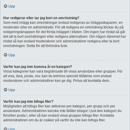
Upp
Hur redigerar eller tar jag bort en omröstning?
Som med inlägg kan omröstningar endast redigeras av inläggsskaparen, en
moderator eller en administratör. För att redigera en omröstning klickar du på
redigeringsknappen för det första inlägget i tråden. Om ingen har röstat så går
det att ta bort omröstningen eller redigera alternativen. Om någon däremot har
röstat så kan endast moderatorer och administratörer redigera eller ta bort
omröstningen. Detta för att förhindra fusk.
Upp
Varför kan jag inte komma åt en kategori?
Vissa kategorier kan vara begränsade till vissa användare eller grupper. För
att visa, läsa, posta, osv. kan du behöva speciell tillåtelse som endast
moderatorer och administratörer kan ge dig. Pröva att kontakta dem.
Upp
Varför kan jag inte bifoga filer?
Möjligheten att bifoga filer kan aktiveras per kategori, per grupp och per
användare. Administratören kanske inte tillåter bilagor i just den kategori du
försöker posta i, eller så kan endast vissa grupper bifoga filer. Kontakta
administratören om du är osäker på varför du inte kan bifoga filer.
Upp