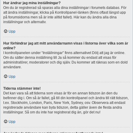
Hur ändrar jag mina inställningar?
Om du är registrerad så sparas alla dina inställningar i forumets databas. För
att ändra inställningar, klicka på Kontrollpanel-länken (finns oftast längst upp
på forumsidorna men så är inte alltid fallet). Här kan du ändra alla dina
inställningar och alternativ.
Upp
Hur förhindrar jag att mitt användarnamn visas i listorna över vilka som är
online?
I kontrollpanelen under “Inställningar” finns alternativet Dölj att jag är online.
Om du sätter denna inställning till Ja så kommer du endast att visas för
administratörer, moderatorer och dig själv. Du kommer att räknas som en dold
användare.
Upp
Tiderna stämmer inte!
Det kan vara så att tiderna som visas är för en annan tidszon än den du
befinner dig i. Om så är fallet, gå till din kontrollpanel och ändra till rätt tidszon,
t.ex. Stockholm, London, Paris, New York, Sydney, osv. Observera att endast
registrerade användare kan byta tidszon, detta gäller även de flesta andra
inställningar. Så om du inte har registrerat dig än, gör det nu!
Upp