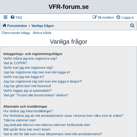
VFR-forum.se
FAQ
Bli medlem
Logga in
S
Forumindex
Vanliga frågor
Obesvarade inlägg
Aktiva trådar
ö
Vanliga frågor
k
Inloggnings- och registreringsfrågor
Varför måste jag ens registrera mig?
Vad är COPPA?
Varför kan jag inte registrera mig?
Jag har registrerat mig men kan inte logga in!
Varför kan jag inte logga in?
Jag har registrerat mig men kan inte logga in längre?!
Jag har glömt bort mitt lösenord!
Varför loggas jag ut automatiskt?
Vad gör “Ta bort alla forumcookies”-länken?
Alternativ och inställningar
Hur ändrar jag mina inställningar?
Hur förhindrar jag att mitt användarnamn visas i listorna över vilka som är online?
Tiderna stämmer inte!
Jag ändrade tidszon men tiderna stämmer fortfarande inte!
Mitt språk finns inte med i listan!
Vad är det för bild som visas tillsammans med mitt användarnamn?