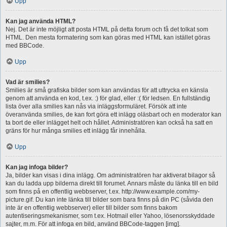
Upp
Kan jag använda HTML?
Nej. Det är inte möjligt att posta HTML på detta forum och få det tolkat som
HTML. Den mesta formatering som kan göras med HTML kan istället göras
med BBCode.
Upp
Vad är smilies?
Smilies är små grafiska bilder som kan användas för att uttrycka en känsla
genom att använda en kod, t.ex. :) för glad, eller :( för ledsen. En fullständig
lista över alla smilies kan nås via inläggsformuläret. Försök att inte
överanvända smilies, de kan fort göra ett inlägg oläsbart och en moderator kan
ta bort de eller inlägget helt och hållet. Administratören kan också ha satt en
gräns för hur många smilies ett inlägg får innehålla.
Upp
Kan jag infoga bilder?
Ja, bilder kan visas i dina inlägg. Om administratören har aktiverat bilagor så
kan du ladda upp bilderna direkt till forumet. Annars måste du länka till en bild
som finns på en offentlig webbserver, t.ex. http://www.example.com/my-
picture.gif. Du kan inte länka till bilder som bara finns på din PC (såvida den
inte är en offentlig webbserver) eller till bilder som finns bakom
autentiseringsmekanismer, som t.ex. Hotmail eller Yahoo, lösenorsskyddade
sajter, m.m. För att infoga en bild, använd BBCode-taggen [img].