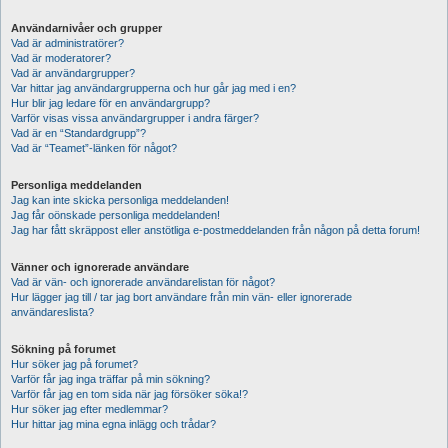
Användarnivåer och grupper
Vad är administratörer?
Vad är moderatorer?
Vad är användargrupper?
Var hittar jag användargrupperna och hur går jag med i en?
Hur blir jag ledare för en användargrupp?
Varför visas vissa användargrupper i andra färger?
Vad är en “Standardgrupp”?
Vad är “Teamet”-länken för något?
Personliga meddelanden
Jag kan inte skicka personliga meddelanden!
Jag får oönskade personliga meddelanden!
Jag har fått skräppost eller anstötliga e-postmeddelanden från någon på detta forum!
Vänner och ignorerade användare
Vad är vän- och ignorerade användarelistan för något?
Hur lägger jag till / tar jag bort användare från min vän- eller ignorerade
användareslista?
Sökning på forumet
Hur söker jag på forumet?
Varför får jag inga träffar på min sökning?
Varför får jag en tom sida när jag försöker söka!?
Hur söker jag efter medlemmar?
Hur hittar jag mina egna inlägg och trådar?