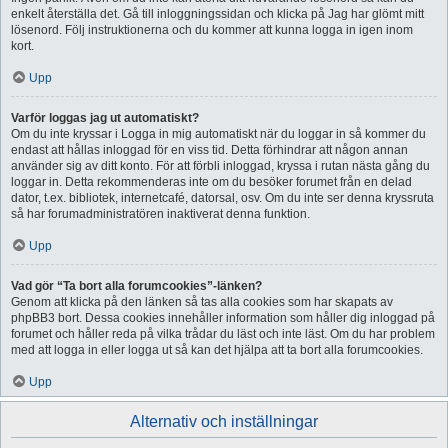
enkelt återställa det. Gå till inloggningssidan och klicka på Jag har glömt mitt
lösenord. Följ instruktionerna och du kommer att kunna logga in igen inom
kort.
Upp
Varför loggas jag ut automatiskt?
Om du inte kryssar i Logga in mig automatiskt när du loggar in så kommer du
endast att hållas inloggad för en viss tid. Detta förhindrar att någon annan
använder sig av ditt konto. För att förbli inloggad, kryssa i rutan nästa gång du
loggar in. Detta rekommenderas inte om du besöker forumet från en delad
dator, t.ex. bibliotek, internetcafé, datorsal, osv. Om du inte ser denna kryssruta
så har forumadministratören inaktiverat denna funktion.
Upp
Vad gör “Ta bort alla forumcookies”-länken?
Genom att klicka på den länken så tas alla cookies som har skapats av
phpBB3 bort. Dessa cookies innehåller information som håller dig inloggad på
forumet och håller reda på vilka trådar du läst och inte läst. Om du har problem
med att logga in eller logga ut så kan det hjälpa att ta bort alla forumcookies.
Upp
Alternativ och inställningar