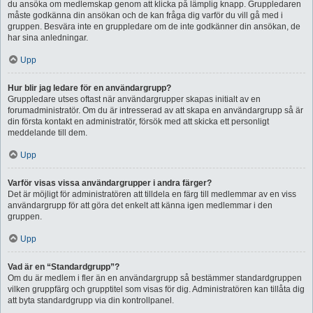
du ansöka om medlemskap genom att klicka på lämplig knapp. Gruppledaren
måste godkänna din ansökan och de kan fråga dig varför du vill gå med i
gruppen. Besvära inte en gruppledare om de inte godkänner din ansökan, de
har sina anledningar.
Upp
Hur blir jag ledare för en användargrupp?
Gruppledare utses oftast när användargrupper skapas initialt av en
forumadministratör. Om du är intresserad av att skapa en användargrupp så är
din första kontakt en administratör, försök med att skicka ett personligt
meddelande till dem.
Upp
Varför visas vissa användargrupper i andra färger?
Det är möjligt för administratören att tilldela en färg till medlemmar av en viss
användargrupp för att göra det enkelt att känna igen medlemmar i den
gruppen.
Upp
Vad är en “Standardgrupp”?
Om du är medlem i fler än en användargrupp så bestämmer standardgruppen
vilken gruppfärg och grupptitel som visas för dig. Administratören kan tillåta dig
att byta standardgrupp via din kontrollpanel.