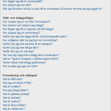
Hur lägger jag till en visningsbild?
Hur ändrar jag min titel?
När jag försöker skicka e-post till en användare så kräver forumet att jag loggar in?
Tråd- och inläggsfrågor
Hur skapar jag en ny tråd i en kategori?
Hur ändrar och raderar jag inlägg?
Hur lägger jag till en signatur till mitt inlägg?
Hur skapar jag en omröstning?
Varför kan jag inte lägga till fler omröstningsalternativ?
Hur redigerar eller tar jag bort en omröstning?
Varför kan jag inte komma åt en kategori?
Varför kan jag inte bifoga filer?
Varför fick jag en varning?
Hur kan jag rapportera inlägg till en moderator?
Vad är “Spara”-knappen i trådformuläret till för?
Varför måste mitt inlägg godkännas?
Hur knuffar jag upp min tråd?
Formatering och trådtyper
Vad är BBCode?
Kan jag använda HTML?
Vad är smilies?
Kan jag infoga bilder?
Vad är globala anslag?
Vad är anslag?
Vad är notiser?
Vad är låsta trådar?
Vad är trådikoner?